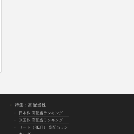
特集：高配当株
日本株 高配当ランキング
米国株 高配当ランキング
リート（REIT） 高配当ラン