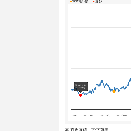
●
大型調整
●
暴落
高: 6,910.70
下: -22.3%
2021…
2022/2/4
2022/8/9
2023/2/16
高:直近高値 下:下落率