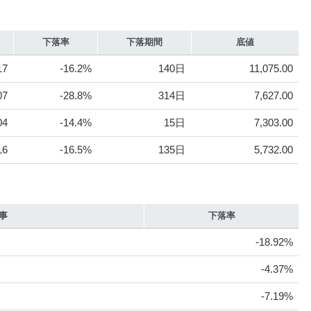
下落率
下落期間
底値
17
-16.2%
140日
11,075.00
07
-28.8%
314日
7,627.00
04
-14.4%
15日
7,303.00
16
-16.5%
135日
5,732.00
事
下落率
-18.92%
-4.37%
-7.19%