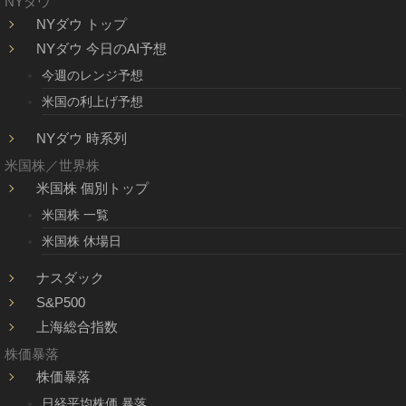
NYダウ
NYダウ トップ
NYダウ 今日のAI予想
今週のレンジ予想
米国の利上げ予想
NYダウ 時系列
米国株／世界株
米国株 個別トップ
米国株 一覧
米国株 休場日
ナスダック
S&P500
上海総合指数
株価暴落
株価暴落
日経平均株価 暴落