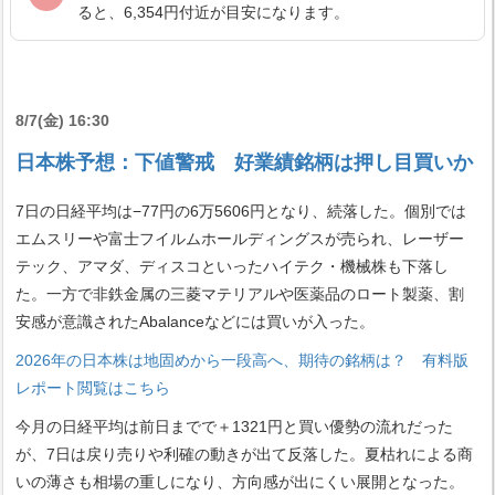
ると、6,354円付近が目安になります。
8/7(金) 16:30
日本株予想：下値警戒 好業績銘柄は押し目買いか
7日の日経平均は−77円の6万5606円となり、続落した。個別では
エムスリーや富士フイルムホールディングスが売られ、レーザー
テック、アマダ、ディスコといったハイテク・機械株も下落し
た。一方で非鉄金属の三菱マテリアルや医薬品のロート製薬、割
安感が意識されたAbalanceなどには買いが入った。
2026年の日本株は地固めから一段高へ、期待の銘柄は？ 有料版
レポート閲覧はこちら
今月の日経平均は前日までで＋1321円と買い優勢の流れだった
が、7日は戻り売りや利確の動きが出て反落した。夏枯れによる商
いの薄さも相場の重しになり、方向感が出にくい展開となった。