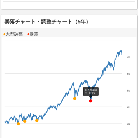
暴落チャート・調整チャート（5年）
●
大型調整
●
暴落
7k
6k
高: 5,600.00
5k
下: -22.2%
4k
3k