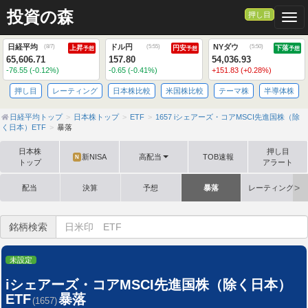
投資の森
押し目
Togg
日経平均
ドル円
NYダウ
(
8/7
)
(
5:55
)
(
5:50
)
上昇
円安
下落
予想
予想
予想
65,606.71
157.80
54,036.93
-76.55 (-0.12%)
-0.65 (-0.41%)
+151.83 (+0.28%)
押し目
レーティング
日本株比較
米国株比較
テーマ株
半導体株
日経平均トップ
日本株トップ
ETF
1657 iシェアーズ・コアMSCI先進国株（除
く日本）ETF
暴落
日本株
押し目
新NISA
高配当
TOB速報
N
トップ
アラート
配当
決算
予想
暴落
レーティング格
銘柄検索
未設定
iシェアーズ・コアMSCI先進国株（除く日本）
ETF
暴落
(1657)