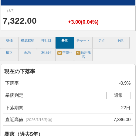
（8/7）
7,322.00
+3.00(0.04%)
株価
構成銘柄
押し目
暴落
チャート
テク
予想
積立
配当
利上げ
空売り
信用残
N!
N!
高
現在の下落率
下落率
-0.9%
暴落判定
通常
下落期間
22日
直近高値
7,386.00
(2026/7/16高値)
暴落（過去5年）