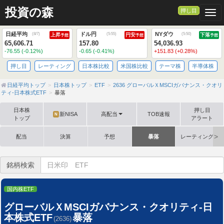
投資の森
押し目
Togg
日経平均
ドル円
NYダウ
(
8/7
)
(
5:55
)
(
5:50
)
上昇
円安
下落
予想
予想
予想
65,606.71
157.80
54,036.93
-76.55 (-0.12%)
-0.65 (-0.41%)
+151.83 (+0.28%)
押し目
レーティング
日本株比較
米国株比較
テーマ株
半導体株
日経平均トップ
日本株トップ
ETF
2636 グローバルＸMSCIガバナンス・クオリ
ティ-日本株式ETF
暴落
日本株
押し目
新NISA
高配当
TOB速報
N
トップ
アラート
配当
決算
予想
暴落
レーティング格
銘柄検索
国内株ETF
グローバルＸMSCIガバナンス・クオリティ-日
本株式ETF
暴落
(2636)