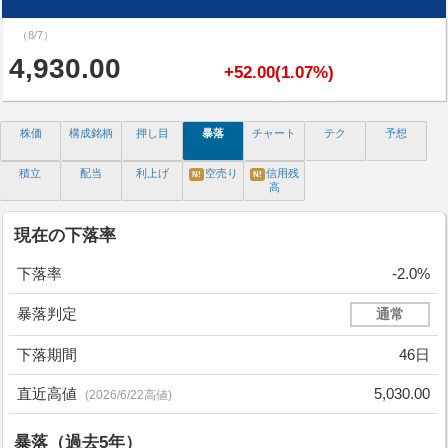
（8/7）
4,930.00
+52.00(1.07%)
株価
構成銘柄
押し目
暴落
チャート
テク
予想
積立
配当
利上げ
空売り
信用残
N!
N!
高
現在の下落率
下落率
-2.0%
暴落判定
通常
下落期間
46日
直近高値
5,030.00
(2026/6/22高値)
暴落（過去5年）