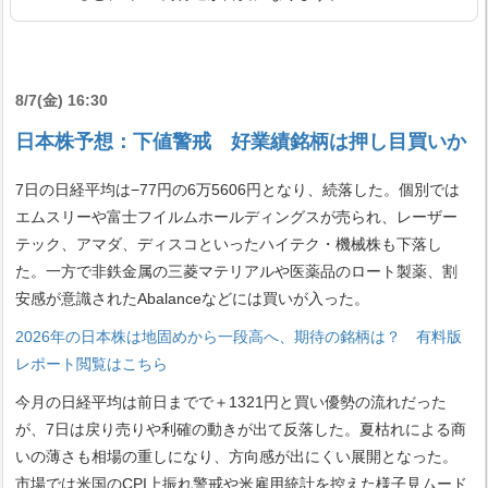
8/7(金) 16:30
日本株予想：下値警戒 好業績銘柄は押し目買いか
7日の日経平均は−77円の6万5606円となり、続落した。個別では
エムスリーや富士フイルムホールディングスが売られ、レーザー
テック、アマダ、ディスコといったハイテク・機械株も下落し
た。一方で非鉄金属の三菱マテリアルや医薬品のロート製薬、割
安感が意識されたAbalanceなどには買いが入った。
2026年の日本株は地固めから一段高へ、期待の銘柄は？ 有料版
レポート閲覧はこちら
今月の日経平均は前日までで＋1321円と買い優勢の流れだった
が、7日は戻り売りや利確の動きが出て反落した。夏枯れによる商
いの薄さも相場の重しになり、方向感が出にくい展開となった。
市場では米国のCPI上振れ警戒や米雇用統計を控えた様子見ムード