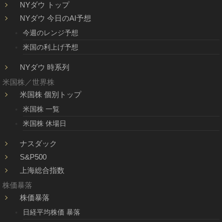
NYダウ トップ
NYダウ 今日のAI予想
今週のレンジ予想
米国の利上げ予想
NYダウ 時系列
米国株／世界株
米国株 個別トップ
米国株 一覧
米国株 休場日
ナスダック
S&P500
上海総合指数
株価暴落
株価暴落
日経平均株価 暴落