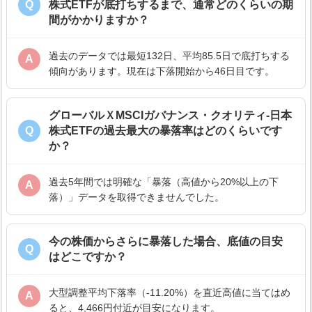
Q
株式ETFが底打ちするまで、通常どのくらいの期
間がかかりますか？
過去のデータでは最短132日、平均85.5日で底打ちする
A
傾向があります。現在は下落開始から46日目です。
グローバルＸMSCIガバナンス・クオリティ-日本
Q
株式ETFの過去最大の暴落率はどのくらいです
か？
過去5年間では明確な「暴落（高値から20%以上の下
A
落）」データを取得できませんでした。
今の株価からさらに暴落した場合、底値の目安
Q
はどこですか？
大型調整平均下落率（-11.20%）を直近高値に当てはめ
A
ると、4,466円付近が目安になります。