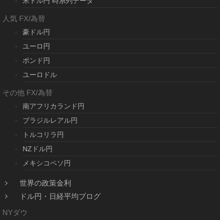
米ドル円 時系列データ
人気 FX/為替
豪ドル円
ユーロ円
ポンド円
ユーロドル
その他 FX/為替
南アフリカランド円
ブラジルレアル円
トルコリラ円
NZドル円
メキシコペソ円
世界の政策金利
ドル円・日経平均ブログ
NYダウ