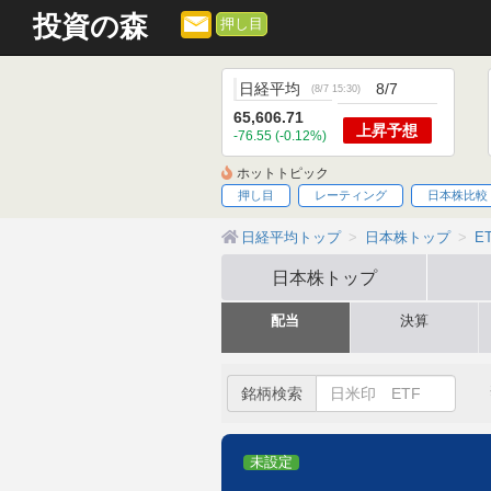
投資の森
押し目
日経平均
8/7
(
8/7 15:30
)
65,606.71
上昇
予想
-76.55 (-0.12%)
ホットトピック
押し目
レーティング
日本株比較
日経平均トップ
日本株トップ
E
日本株
トップ
配当
決算
銘柄検索
未設定