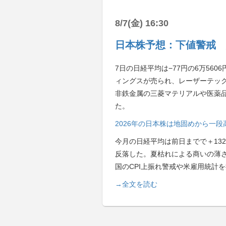
8/7(金) 16:30
日本株予想：下値警戒 
7日の日経平均は−77円の6万56
ィングスが売られ、レーザーテッ
非鉄金属の三菱マテリアルや医薬品の
た。
2026年の日本株は地固めから一
今月の日経平均は前日までで＋13
反落した。夏枯れによる商いの薄
国のCPI上振れ警戒や米雇用統計
→全文を読む