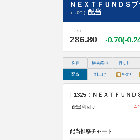
ＮＥＸＴＦＵＮＤＳブ
配当
(1325)
（8/7）
286.80
-0.70(-0.
株価
構成銘柄
押し目
配当
利上げ
空売り
N!
1325：ＮＥＸＴＦＵＮ
配当利回り
4.
配当推移チャート