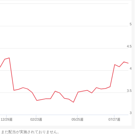
5
4.5
4
3.5
3
12/29週
02/23週
05/25週
07/27週
、まだ配当が実施されておりません。