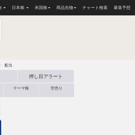
物
日本株
米国株
商品先物
チャート検索
暴落予想
配当
押し目
アラート
テーマ株
空売り