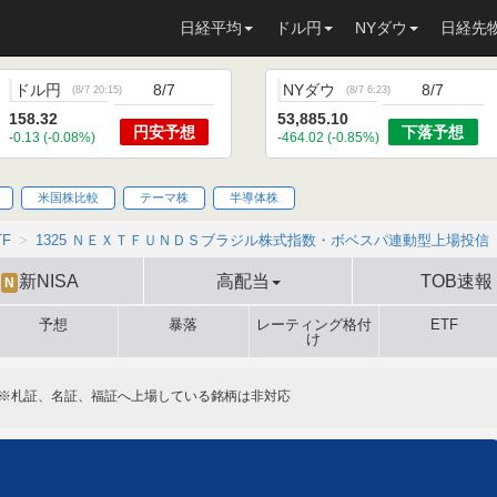
日経平均
ドル円
NYダウ
日経先
ドル円
8/7
NYダウ
8/7
(
8/7 20:15
)
(
8/7 6:23
)
158.32
53,885.10
円安
予想
下落
予想
-0.13 (-0.08%)
-464.02 (-0.85%)
米国株比較
テーマ株
半導体株
TF
1325 ＮＥＸＴＦＵＮＤＳブラジル株式指数・ボベスパ連動型上場投信
新NISA
高配当
TOB速報
N
予想
暴落
レーティング格付
ETF
け
※札証、名証、福証へ上場している銘柄は非対応