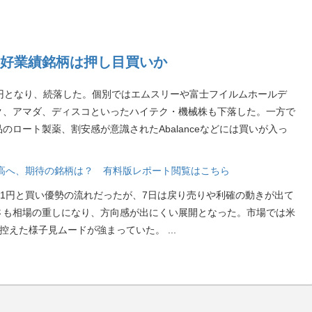
好業績銘柄は押し目買いか
06円となり、続落した。個別ではエムスリーや富士フイルムホールデ
ク、アマダ、ディスコといったハイテク・機械株も下落した。一方で
ロート製薬、割安感が意識されたAbalanceなどには買いが入っ
段高へ、期待の銘柄は？ 有料版レポート閲覧はこちら
21円と買い優勢の流れだったが、7日は戻り売りや利確の動きが出て
さも相場の重しになり、方向感が出にくい展開となった。市場では米
を控えた様子見ムードが強まっていた。
...