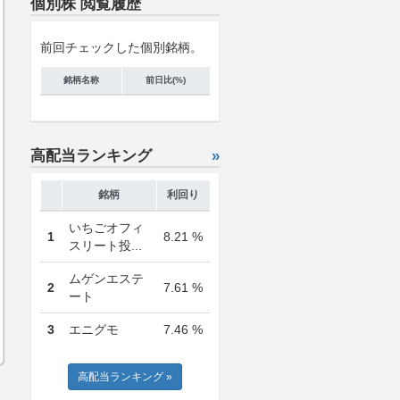
個別株 閲覧履歴
前回チェックした個別銘柄。
銘柄名称
前日比(%)
高配当ランキング
»
銘柄
利回り
いちごオフィ
1
8.21 %
スリート投...
ムゲンエステ
2
7.61 %
ート
3
エニグモ
7.46 %
高配当ランキング »