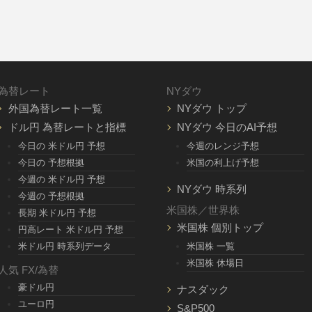
為替レート
NYダウ
外国為替レート一覧
NYダウ トップ
ドル円 為替レートと指標
NYダウ 今日のAI予想
今日の 米ドル円 予想
今週のレンジ予想
今日の 予想根拠
米国の利上げ予想
今週の 米ドル円 予想
NYダウ 時系列
今週の 予想根拠
米国株／世界株
長期 米ドル円 予想
米国株 個別トップ
円高レート 米ドル円 予想
米ドル円 時系列データ
米国株 一覧
米国株 休場日
人気 FX/為替
豪ドル円
ナスダック
ユーロ円
S&P500