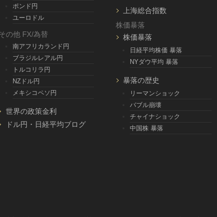
ポンド円
上海総合指数
ユーロドル
株価暴落
その他 FX/為替
株価暴落
南アフリカランド円
日経平均株価 暴落
ブラジルレアル円
NYダウ平均 暴落
トルコリラ円
暴落の歴史
NZドル円
メキシコペソ円
リーマンショック
バブル崩壊
世界の政策金利
チャイナショック
ドル円・日経平均ブログ
中国株 暴落