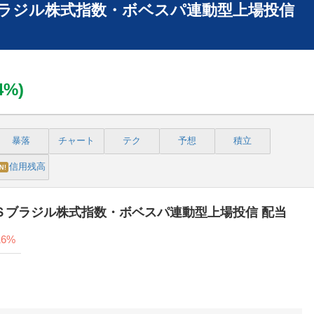
ラジル株式指数・ボベスパ連動型上場投信
24%)
暴落
チャート
テク
予想
積立
信用残高
N!
ＤＳブラジル株式指数・ボベスパ連動型上場投信 配当
16%