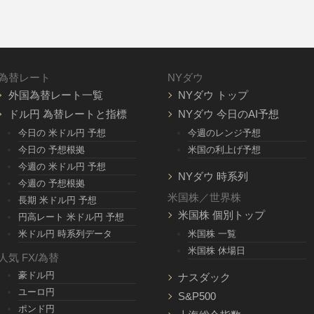
為替レート
NYダウ
外国為替レート一覧
NYダウ トップ
ドル円 為替レートと指標
NYダウ 今日のAI予想
今日の 米ドル円 予想
今週のレンジ予想
今日の 予想根拠
米国の利上げ予想
今週の 米ドル円 予想
NYダウ 時系列
今週の 予想根拠
米国株／世界株
長期 米ドル円 予想
米国株 個別トップ
円高レート 米ドル円 予想
米ドル円 時系列データ
米国株 一覧
米国株 休場日
人気 FX/為替
豪ドル円
ナスダック
ユーロ円
S&P500
ポンド円