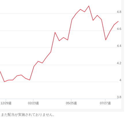
4.8
4.6
4.4
4.2
4
3.8
12/29週
02/23週
05/25週
07/27週
、まだ配当が実施されておりません。