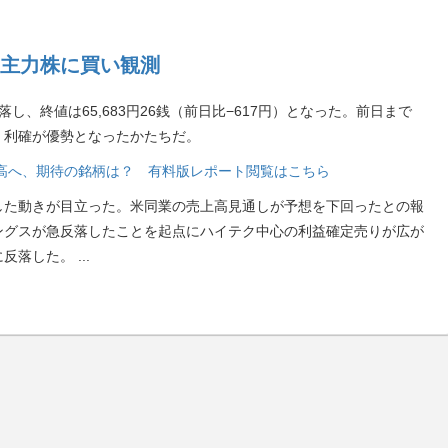
主力株に買い観測
し、終値は65,683円26銭（前日比−617円）となった。前日まで
・利確が優勢となったかたちだ。
段高へ、期待の銘柄は？ 有料版レポート閲覧はこちら
した動きが目立った。米同業の売上高見通しが予想を下回ったとの報
ングスが急反落したことを起点にハイテク中心の利益確定売りが広が
に反落した。
...