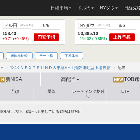
日経平均
ドル円
NYダウ
日経先
ドル円
8/6
NYダウ
8/6
(
8/7 6:15
)
(
8/7 5:20
)
158.43
53,885.10
円安
予想
上昇
予想
+0.71 (+0.45%)
-464.02 (-0.85%)
米国株比較
テーマ株
半導体株
TF
1343 ＮＥＸＴＦＵＮＤＳ東証REIT指数連動型上場投信
配当
新NISA
高配当
TOB
N
NEW
予想
暴落
レーティング格付
ETF
け
※札証、名証、福証へ上場している銘柄は非対応