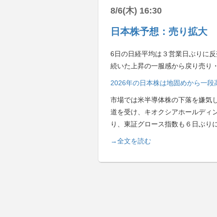
8/6(木) 16:30
日本株予想：売り拡大 
6日の日経平均は３営業日ぶりに反落
続いた上昇の一服感から戻り売り
2026年の日本株は地固めから一
市場では米半導体株の下落を嫌気
道を受け、キオクシアホールディ
り、東証グロース指数も６日ぶり
→全文を読む