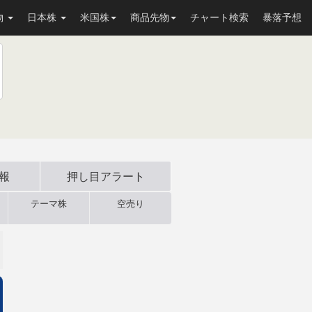
物
日本株
米国株
商品先物
チャート検索
暴落予想
速報
押し目
アラート
テーマ株
空売り