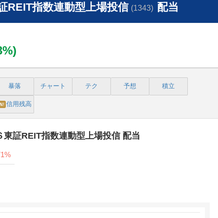
REIT指数連動型上場投信
配当
(1343)
13%)
暴落
チャート
テク
予想
積立
信用残高
N!
Ｓ東証REIT指数連動型上場投信 配当
71%