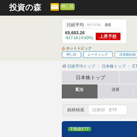
投資の森
押し目
日経平均
8/6
(
8/6 15:30
)
65,683.26
上昇
予想
-617.18 (-0.93%)
ホットトピック
押し目
レーティング
日本株比較
日経平均トップ
日本株トップ
E
日本株
トップ
配当
決算
銘柄検索
不動産ETF