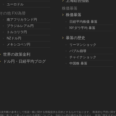
上海総合指数
ユーロドル
株価暴落
その他 FX/為替
株価暴落
南アフリカランド円
日経平均株価 暴落
ブラジルレアル円
NYダウ平均 暴落
トルコリラ円
暴落の歴史
NZドル円
メキシコペソ円
リーマンショック
バブル崩壊
世界の政策金利
チャイナショック
ドル円・日経平均ブログ
中国株 暴落
投資判断の参考として投資一般に関する情報提供を目的とするものであります。 将来的な予想に関
情報に基づいて被ったいかなる損害についても、当社は一切の責任を負いません。 投資に関するす