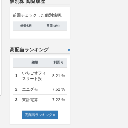
個別株 閲覧履歴
前回チェックした個別銘柄。
銘柄名称
前日比(%)
高配当ランキング
»
銘柄
利回り
いちごオフィ
1
8.21 %
スリート投...
2
エニグモ
7.52 %
3
東計電算
7.22 %
高配当ランキング »