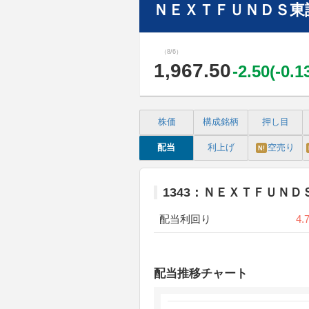
ＮＥＸＴＦＵＮＤＳ東証
（8/6）
1,967.50
-2.50(-0.
株価
構成銘柄
押し目
配当
利上げ
空売り
N!
1343：ＮＥＸＴＦＵＮＤ
配当利回り
4.
配当推移チャート