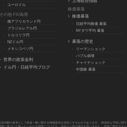
上海総合指数
ユーロドル
株価暴落
その他 FX/為替
株価暴落
南アフリカランド円
日経平均株価 暴落
ブラジルレアル円
NYダウ平均 暴落
トルコリラ円
暴落の歴史
NZドル円
メキシコペソ円
リーマンショック
バブル崩壊
世界の政策金利
チャイナショック
ドル円・日経平均ブログ
中国株 暴落
投資判断の参考として投資一般に関する情報提供を目的とするものであります。 将来的な予想に関
情報に基づいて被ったいかなる損害についても、当社は一切の責任を負いません。 投資に関するす