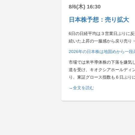
8/6(木) 16:30
日本株予想：売り拡大 
6日の日経平均は３営業日ぶりに反落
続いた上昇の一服感から戻り売り
2026年の日本株は地固めから一
市場では米半導体株の下落を嫌気
道を受け、キオクシアホールディ
り、東証グロース指数も６日ぶり
→全文を読む