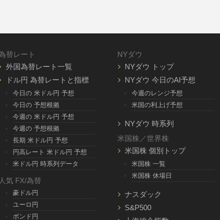
為替レート
NYダウ
外国為替レート一覧
NYダウ トップ
ドル円 為替レートと指標
NYダウ 今日のAI予想
今日の 米ドル円 予想
今週のレンジ予想
今日の 予想根拠
米国の利上げ予想
今週の 米ドル円 予想
NYダウ 時系列
今週の 予想根拠
米国株／世界株
長期 米ドル円 予想
米国株 個別トップ
円高レート 米ドル円 予想
米ドル円 時系列データ
米国株 一覧
米国株 休場日
人気 FX/為替
豪ドル円
ナスダック
ユーロ円
S&P500
ポンド円