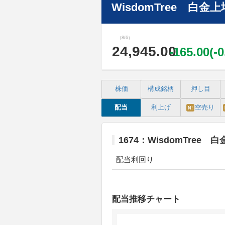
WisdomTree 白金
（8/6）
24,945.00
-165.00(-
株価
構成銘柄
押し目
配当
利上げ
空売り
N!
1674：WisdomTree
配当利回り
配当推移チャート