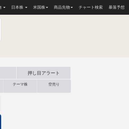
物
日本株
米国株
商品先物
チャート検索
暴落予想
押し目
アラート
テーマ株
空売り