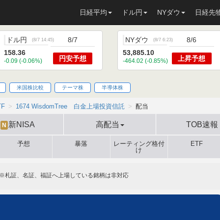
日経平均
ドル円
NYダウ
日経先
ドル円
8/7
NYダウ
8/6
(
8/7 14:45
)
(
8/7 6:23
)
158.36
53,885.10
円安
予想
上昇
予想
-0.09 (-0.06%)
-464.02 (-0.85%)
米国株比較
テーマ株
半導体株
TF
1674 WisdomTree 白金上場投資信託
配当
新NISA
高配当
TOB速報
N
予想
暴落
レーティング格付
ETF
け
※札証、名証、福証へ上場している銘柄は非対応