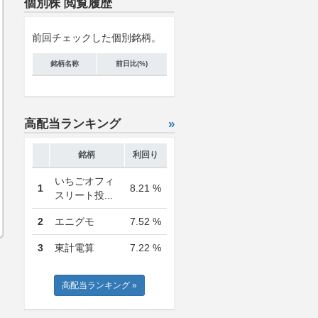
個別株 閲覧履歴
前回チェックした個別銘柄。
銘柄名称
前日比(%)
高配当ランキング
»
銘柄
利回り
いちごオフィ
1
8.21 %
スリート投...
2
エニグモ
7.52 %
3
東計電算
7.22 %
高配当ランキング »