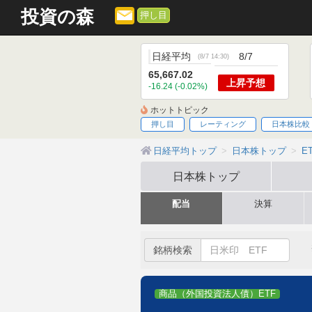
投資の森
押し目
日経平均
8/7
(
8/7 14:30
)
65,667.02
上昇
予想
-16.24 (-0.02%)
ホットトピック
押し目
レーティング
日本株比較
日経平均トップ
日本株トップ
E
日本株
トップ
配当
決算
銘柄検索
商品（外国投資法人債）ETF