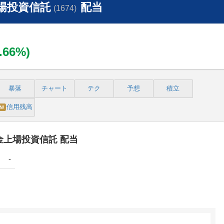
上場投資信託
配当
(1674)
0.66%)
暴落
チャート
テク
予想
積立
信用残高
N!
 白金上場投資信託 配当
-