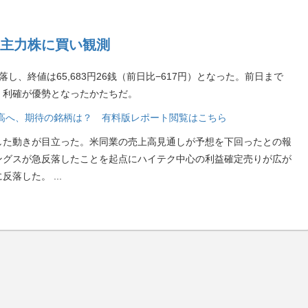
主力株に買い観測
し、終値は65,683円26銭（前日比−617円）となった。前日まで
・利確が優勢となったかたちだ。
段高へ、期待の銘柄は？ 有料版レポート閲覧はこちら
した動きが目立った。米同業の売上高見通しが予想を下回ったとの報
ングスが急反落したことを起点にハイテク中心の利益確定売りが広が
に反落した。
...