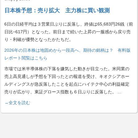
日本株予想：売り拡大 主力株に買い観測
6日の日経平均は３営業日ぶりに反落し、終値は65,683円26銭（前
日比−617円）となった。前日まで続いた上昇の一服感から戻り売
り・利確が優勢となったかたちだ。
2026年の日本株は地固めから一段高へ、期待の銘柄は？ 有料版
レポート閲覧はこちら
市場では米半導体株の下落を嫌気した動きが目立った。米同業の
売上高見通しが予想を下回ったとの報道を受け、キオクシアホー
ルディングスが急反落したことを起点にハイテク中心の利益確定
売りが広がり、東証グロース指数も６日ぶりに反落した。
...
→全文を読む