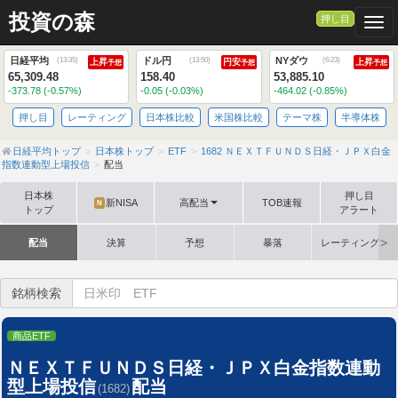
投資の森
押し目
Togg
日経平均
ドル円
NYダウ
(
13:35
)
(
13:50
)
(
6:23
)
上昇
円安
上昇
予想
予想
予想
65,309.48
158.40
53,885.10
-373.78 (-0.57%)
-0.05 (-0.03%)
-464.02 (-0.85%)
押し目
レーティング
日本株比較
米国株比較
テーマ株
半導体株
日経平均トップ
日本株トップ
ETF
1682 ＮＥＸＴＦＵＮＤＳ日経・ＪＰＸ白金
指数連動型上場投信
配当
日本株
押し目
新NISA
高配当
TOB速報
N
トップ
アラート
配当
決算
予想
暴落
レーティング格
銘柄検索
商品ETF
ＮＥＸＴＦＵＮＤＳ日経・ＪＰＸ白金指数連動
型上場投信
配当
(1682)