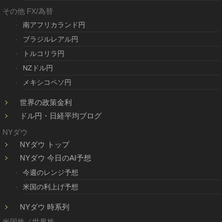
その他 FX/為替
南アフリカランド円
ブラジルレアル円
トルコリラ円
NZドル円
メキシコペソ円
世界の政策金利
ドル円・日経平均ブログ
NYダウ
NYダウ トップ
NYダウ 今日のAI予想
今週のレンジ予想
米国の利上げ予想
NYダウ 時系列
米国株／世界株