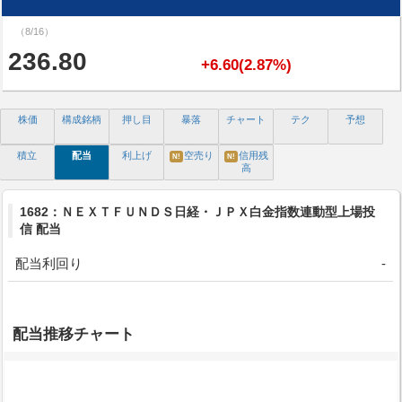
（8/16）
236.80
+6.60(2.87%)
株価
構成銘柄
押し目
暴落
チャート
テク
予想
積立
配当
利上げ
空売り
信用残
N!
N!
高
1682：ＮＥＸＴＦＵＮＤＳ日経・ＪＰＸ白金指数連動型上場投
信 配当
配当利回り
-
配当推移チャート