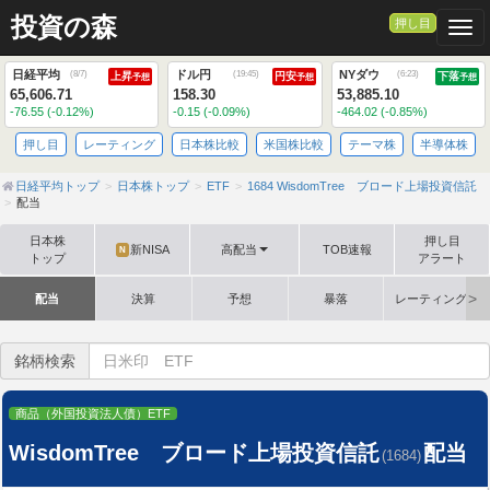
投資の森
押し目
Togg
日経平均
ドル円
NYダウ
(
8/7
)
(
19:45
)
(
6:23
)
上昇
円安
下落
予想
予想
予想
65,606.71
158.30
53,885.10
-76.55 (-0.12%)
-0.15 (-0.09%)
-464.02 (-0.85%)
押し目
レーティング
日本株比較
米国株比較
テーマ株
半導体株
日経平均トップ
日本株トップ
ETF
1684 WisdomTree ブロード上場投資信託
配当
日本株
押し目
新NISA
高配当
TOB速報
N
トップ
アラート
配当
決算
予想
暴落
レーティング格
銘柄検索
商品（外国投資法人債）ETF
WisdomTree ブロード上場投資信託
配当
(1684)