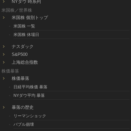
NYダウ 時系列
米国株／世界株
米国株 個別トップ
米国株 一覧
米国株 休場日
ナスダック
S&P500
上海総合指数
株価暴落
株価暴落
日経平均株価 暴落
NYダウ平均 暴落
暴落の歴史
リーマンショック
バブル崩壊