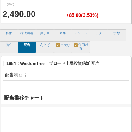
（8/7）
2,490.00
+85.00(3.53%)
株価
構成銘柄
押し目
暴落
チャート
テク
予想
積立
配当
利上げ
空売り
信用残
N!
N!
高
1684：WisdomTree ブロード上場投資信託 配当
配当利回り
-
配当推移チャート