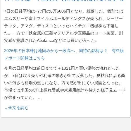
7日の日経平均は−77円の6万5606円となり、続落した。個別では
エムスリーや富士フイルムホールディングスが売られ、レーザー
テック、アマダ、ディスコといったハイテク・機械株も下落し
た。一方で非鉄金属の三菱マテリアルや医薬品のロート製薬、割
安感が意識されたAbalanceなどには買いが入った。
2026年の日本株は地固めから一段高へ、期待の銘柄は？ 有料版
レポート閲覧はこちら
今月の日経平均は前日までで＋1321円と買い優勢の流れだった
が、7日は戻り売りや利確の動きが出て反落した。夏枯れによる商
いの薄さも相場の重しになり、方向感が出にくい展開となった。
市場では米国のCPI上振れ警戒や米雇用統計を控えた様子見ムード
が強まっていた。
...
→全文を読む