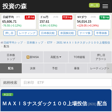
投資の森
押し目
Togg
日経平均
ドル円
NYダウ
(
8/7
)
(
4:15
)
(
4:10
)
上昇
円安
下落
予想
予想
予想
65,606.71
157.61
54,014.15
-76.55 (-0.12%)
-0.84 (-0.53%)
+129.05 (+0.24%)
押し目
レーティング
日本株比較
米国株比較
テーマ株
半導体株
日経平均トップ
日本株トップ
ETF
2631 ＭＡＸＩＳナスダック１００上場投信
配当
日本株
押し目
新NISA
高配当
TOB速報
N
トップ
アラート
配当
決算
予想
暴落
レーティング格
銘柄検索
未設定
ＭＡＸＩＳナスダック１００上場投信
配当
(2631)