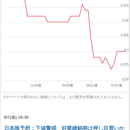
0.375
0.35
0.325
0.3
0.275
0.25
11/24週
02/23週
05/11週
07/27週
※チャートの表示がない銘柄については、まだ配当が実施されておりません。
8/7(金) 16:30
日本株予想：下値警戒 好業績銘柄は押し目買いか