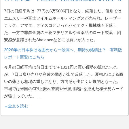
7日の日経平均は−77円の6万5606円となり、続落した。個別では
エムスリーや富士フイルムホールディングスが売られ、レーザー
テック、アマダ、ディスコといったハイテク・機械株も下落し
た。一方で非鉄金属の三菱マテリアルや医薬品のロート製薬、割
安感が意識されたAbalanceなどには買いが入った。
2026年の日本株は地固めから一段高へ、期待の銘柄は？ 有料版
レポート閲覧はこちら
今月の日経平均は前日までで＋1321円と買い優勢の流れだった
が、7日は戻り売りや利確の動きが出て反落した。夏枯れによる商
いの薄さも相場の重しになり、方向感が出にくい展開となった。
市場では米国のCPI上振れ警戒や米雇用統計を控えた様子見ムード
が強まっていた。
...
→全文を読む