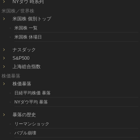
NYダウ 時系列
米国株／世界株
米国株 個別トップ
米国株 一覧
米国株 休場日
ナスダック
S&P500
上海総合指数
株価暴落
株価暴落
日経平均株価 暴落
NYダウ平均 暴落
暴落の歴史
リーマンショック
バブル崩壊