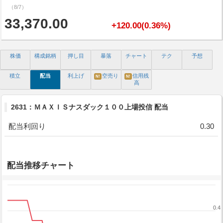
（8/7）
33,370.00
+120.00(0.36%)
株価
構成銘柄
押し目
暴落
チャート
テク
予想
積立
配当
利上げ
空売り
信用残
N!
N!
高
2631：ＭＡＸＩＳナスダック１００上場投信 配当
配当利回り
0.30
配当推移チャート
0.4