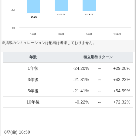
-20
-21.31%
-21.31%
-21.41%
-21.41%
-24.2%
-24.2%
-40
1年後
3年後
5年後
10年後
※掲載のシミュレーションは配当は考慮しておりません。
年数
積立期待リターン
1年後
-24.20%
～
+29.28%
3年後
-21.31%
～
+43.23%
5年後
-21.41%
～
+54.59%
10年後
-0.22%
～
+72.32%
8/7(金) 16:30