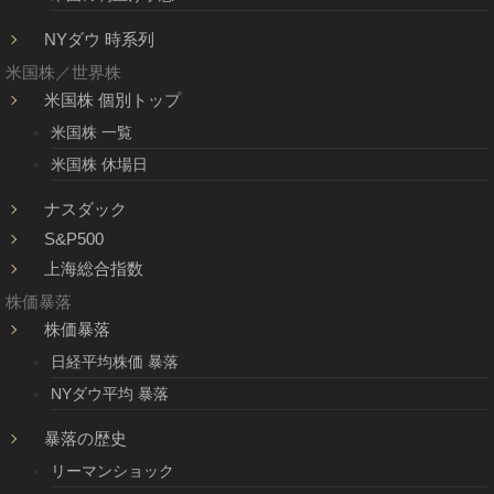
NYダウ 時系列
米国株／世界株
米国株 個別トップ
米国株 一覧
米国株 休場日
ナスダック
S&P500
上海総合指数
株価暴落
株価暴落
日経平均株価 暴落
NYダウ平均 暴落
暴落の歴史
リーマンショック