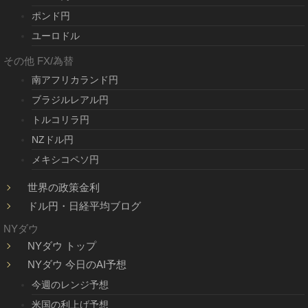
ポンド円
ユーロドル
その他 FX/為替
南アフリカランド円
ブラジルレアル円
トルコリラ円
NZドル円
メキシコペソ円
世界の政策金利
ドル円・日経平均ブログ
NYダウ
NYダウ トップ
NYダウ 今日のAI予想
今週のレンジ予想
米国の利上げ予想