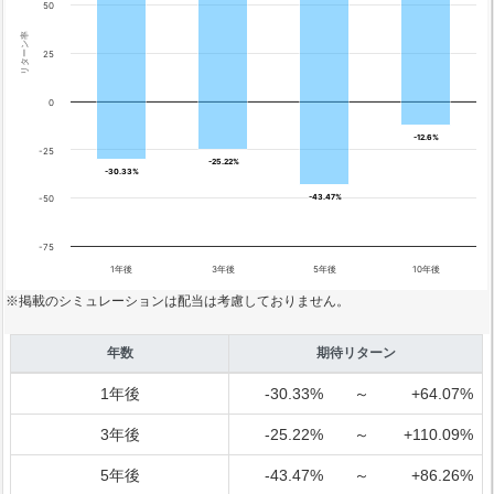
50
リターン率
25
0
-12.6%
-12.6%
-25
-25.22%
-25.22%
-30.33%
-30.33%
-43.47%
-43.47%
-50
-75
1年後
3年後
5年後
10年後
※掲載のシミュレーションは配当は考慮しておりません。
年数
期待リターン
1年後
-30.33%
～
+64.07%
3年後
-25.22%
～
+110.09%
5年後
-43.47%
～
+86.26%