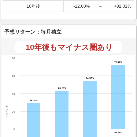
10年後
-12.60%
～
+92.02%
予想リターン：毎月積立
10年後もマイナス圏あり
80
72.32%
72.32%
60
54.59%
54.59%
43.23%
43.23%
40
29.28%
29.28%
リターン率
20
0
-0.22%
-0.22%