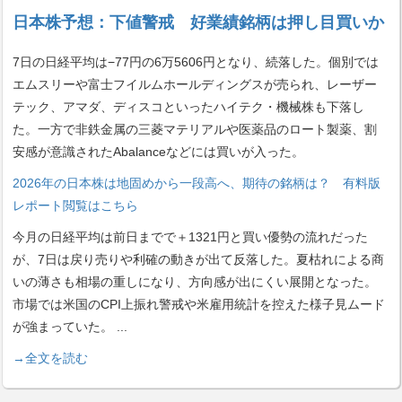
日本株予想：下値警戒 好業績銘柄は押し目買いか
7日の日経平均は−77円の6万5606円となり、続落した。個別では
エムスリーや富士フイルムホールディングスが売られ、レーザー
テック、アマダ、ディスコといったハイテク・機械株も下落し
た。一方で非鉄金属の三菱マテリアルや医薬品のロート製薬、割
安感が意識されたAbalanceなどには買いが入った。
2026年の日本株は地固めから一段高へ、期待の銘柄は？ 有料版
レポート閲覧はこちら
今月の日経平均は前日までで＋1321円と買い優勢の流れだった
が、7日は戻り売りや利確の動きが出て反落した。夏枯れによる商
いの薄さも相場の重しになり、方向感が出にくい展開となった。
市場では米国のCPI上振れ警戒や米雇用統計を控えた様子見ムード
が強まっていた。
...
→全文を読む