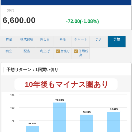
（8/7）
6,600.00
-72.00(-1.08%)
株価
構成銘柄
押し目
暴落
チャート
テク
予想
積立
配当
利上げ
空売り
信用残
N!
N!
高
予想リターン：1回買い切り
10年後もマイナス圏あり
125
110.09%
110.09%
100
92.02%
92.02%
86.26%
86.26%
75
64.07%
64.07%