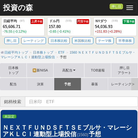
投資の森
押し目
Togg
日経平均
ドル円
NYダウ
(
8/7
)
(
5:55
)
(
5:50
)
上昇
円安
下落
予想
予想
予想
65,606.71
157.80
54,036.93
-76.55 (-0.12%)
-0.65 (-0.41%)
+151.83 (+0.28%)
押し目
レーティング
日本株比較
米国株比較
テーマ株
半導体株
日経平均トップ
日本株トップ
ETF
1560 ＮＥＸＴＦＵＮＤＳＦＴＳＥブルサ・
マレーシアＫＬＣＩ連動型上場投信
予想
日本株
押し目
新NISA
高配当
TOB速報
N
トップ
アラート
配当
決算
予想
暴落
レーティング格
銘柄検索
未設定
ＮＥＸＴＦＵＮＤＳＦＴＳＥブルサ・マレーシ
アＫＬＣＩ連動型上場投信
予想
(1560)