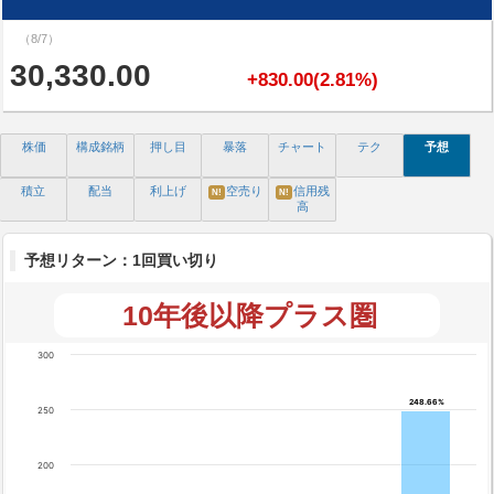
（8/7）
30,330.00
+830.00(2.81%)
株価
構成銘柄
押し目
暴落
チャート
テク
予想
積立
配当
利上げ
空売り
信用残
N!
N!
高
予想リターン：1回買い切り
10年後以降プラス圏
300
248.66%
248.66%
250
200