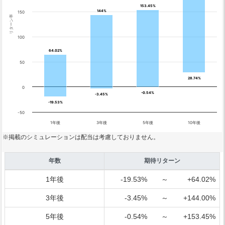
153.45%
153.45%
144%
144%
150
リターン率
100
64.02%
64.02%
50
28.74%
28.74%
0
-0.54%
-0.54%
-3.45%
-3.45%
-19.53%
-19.53%
-50
1年後
3年後
5年後
10年後
※掲載のシミュレーションは配当は考慮しておりません。
年数
期待リターン
1年後
-19.53%
～
+64.02%
3年後
-3.45%
～
+144.00%
5年後
-0.54%
～
+153.45%