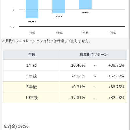
0
0.31%
0.31%
-4.64%
-4.64%
-10.46%
-10.46%
-20
1年後
3年後
5年後
10年後
※掲載のシミュレーションは配当は考慮しておりません。
年数
積立期待リターン
1年後
-10.46%
～
+36.71%
3年後
-4.64%
～
+62.82%
5年後
+0.31%
～
+86.75%
10年後
+17.31%
～
+82.98%
8/7(金) 16:30