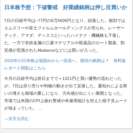
日本株予想：下値警戒 好業績銘柄は押し目買いか
7日の日経平均は−77円の6万5606円となり、続落した。個別では
エムスリーや富士フイルムホールディングスが売られ、レーザー
テック、アマダ、ディスコといったハイテク・機械株も下落し
た。一方で非鉄金属の三菱マテリアルや医薬品のロート製薬、割
安感が意識されたAbalanceなどには買いが入った。
2026年の日本株は地固めから一段高へ、期待の銘柄は？ 有料版
レポート閲覧はこちら
今月の日経平均は前日までで＋1321円と買い優勢の流れだった
が、7日は戻り売りや利確の動きが出て反落した。夏枯れによる商
いの薄さも相場の重しになり、方向感が出にくい展開となった。
市場では米国のCPI上振れ警戒や米雇用統計を控えた様子見ムード
が強まっていた。
...
→全文を読む