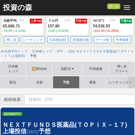
投資の森
押し目
Togg
日経平均
ドル円
NYダウ
(
8/7
)
(
5:55
)
(
5:50
)
上昇
円安
下落
予想
予想
予想
65,606.71
157.80
54,036.93
-76.55 (-0.12%)
-0.65 (-0.41%)
+151.83 (+0.28%)
押し目
レーティング
日本株比較
米国株比較
テーマ株
半導体株
日経平均トップ
日本株トップ
ETF
1621 ＮＥＸＴＦＵＮＤＳ医薬品(ＴＯＰＩＸ
－１７)上場投信
予想
日本株
押し目
新NISA
高配当
TOB速報
N
トップ
アラート
配当
決算
予想
暴落
レーティング格
銘柄検索
国内株ETF
ＮＥＸＴＦＵＮＤＳ医薬品(ＴＯＰＩＸ－１７)
上場投信
予想
(1621)