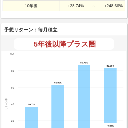
10年後
+28.74%
～
+248.66%
予想リターン：毎月積立
5年後以降プラス圏
100
86.75%
86.75%
82.98%
82.98%
80
62.82%
62.82%
60
リターン率
40
36.71%
36.71%
20
17.31%
17.31%