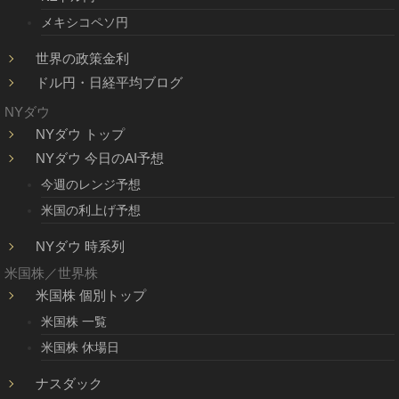
メキシコペソ円
世界の政策金利
ドル円・日経平均ブログ
NYダウ
NYダウ トップ
NYダウ 今日のAI予想
今週のレンジ予想
米国の利上げ予想
NYダウ 時系列
米国株／世界株
米国株 個別トップ
米国株 一覧
米国株 休場日
ナスダック