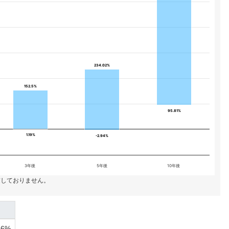
234.02%
234.02%
152.5%
152.5%
95.81%
95.81%
1.19%
1.19%
-2.94%
-2.94%
3年後
5年後
10年後
慮しておりません。
46%