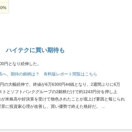
40%
 ハイテクに買い期待も
300円となり続伸した。
段高へ、期待の銘柄は？ 有料版レポート閲覧はこちら
42円の大幅続伸で、終値が6万6300円44銭となり、2週間ぶりに6万
ストとソフトバンクグループの2銘柄だけで約1243円分を押し上
株が米株高や好決算を受けて物色されたことが底上げ要因と報じられ
背景に投資家心理が改善し、買い優勢で終えた格好だ。
...