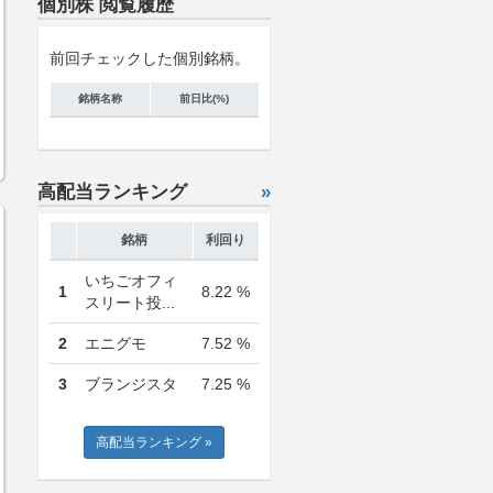
個別株 閲覧履歴
前回チェックした個別銘柄。
銘柄名称
前日比(%)
高配当ランキング
»
銘柄
利回り
いちごオフィ
1
8.22 %
スリート投...
2
エニグモ
7.52 %
3
ブランジスタ
7.25 %
高配当ランキング »