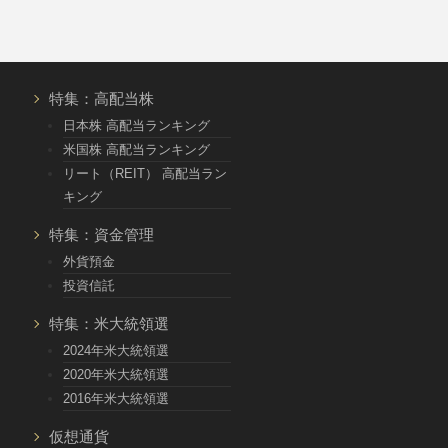
特集：高配当株
日本株 高配当ランキング
米国株 高配当ランキング
リート（REIT） 高配当ラン
キング
特集：資金管理
外貨預金
投資信託
特集：米大統領選
2024年米大統領選
2020年米大統領選
2016年米大統領選
仮想通貨