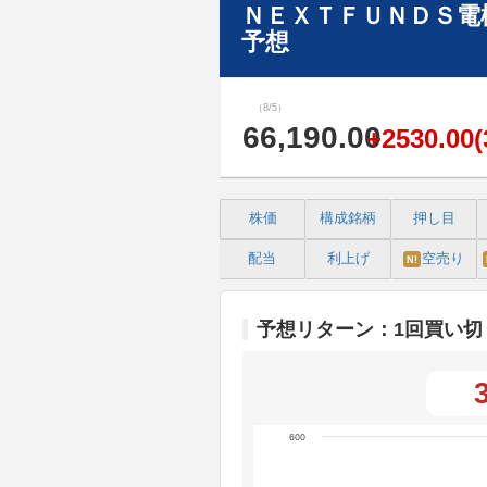
ＮＥＸＴＦＵＮＤＳ電
予想
（8/5）
66,190.00
+2530.00(
株価
構成銘柄
押し目
配当
利上げ
空売り
N!
予想リターン：1回買い切
600