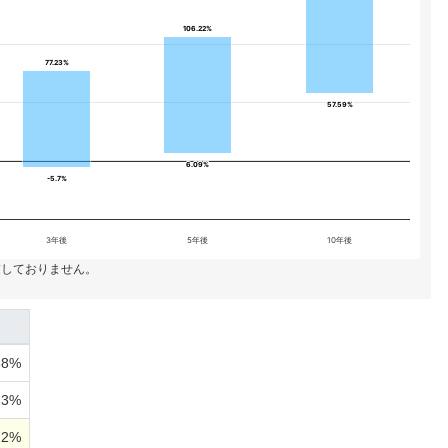
106.22%
106.22%
77.23%
77.23%
57.59%
57.59%
6.09%
6.09%
-5.7%
-5.7%
3年後
5年後
10年後
慮しておりません。
58%
23%
22%