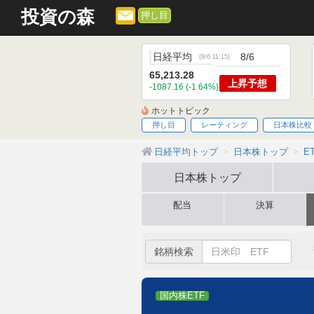
投資の森
押し目
日経平均
8/6
(
8/6 11:15
)
65,213.28
上昇
予想
-1087.16 (-1.64%)
ホットトピック
押し目
レーティング
日本株比較
日経平均トップ
日本株トップ
E
日本株
トップ
配当
決算
銘柄検索
国内株ETF