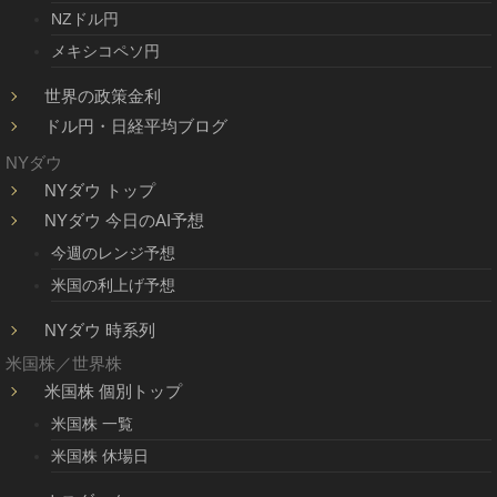
NZドル円
メキシコペソ円
世界の政策金利
ドル円・日経平均ブログ
NYダウ
NYダウ トップ
NYダウ 今日のAI予想
今週のレンジ予想
米国の利上げ予想
NYダウ 時系列
米国株／世界株
米国株 個別トップ
米国株 一覧
米国株 休場日