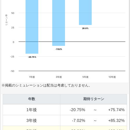
50
リターン率
25
28.8%
28.8%
0
-7.02%
-7.02%
-25
-20.75%
-20.75%
-50
1年後
3年後
5年後
10年後
※掲載のシミュレーションは配当は考慮しておりません。
年数
期待リターン
1年後
-20.75%
～
+75.74%
3年後
-7.02%
～
+85.32%