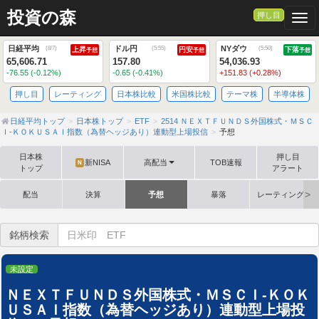
投資の森
押し目
Togg
日経平均
ドル円
NYダウ
(
8/7
)
(
5:55
)
(
5:50
)
上昇
円安
下落
予想
予想
予想
65,606.71
157.80
54,036.93
-76.55 (-0.12%)
-0.65 (-0.41%)
+151.83 (+0.28%)
押し目
レーティング
日本株比較
米国株比較
テーマ株
半導体株
日経平均トップ
日本株トップ
ETF
2514 ＮＥＸＴＦＵＮＤＳ外国株式・ＭＳＣ
Ｉ‐ＫＯＫＵＳＡＩ指数（為替ヘッジあり）連動型上場投信
予想
日本株
押し目
新NISA
高配当
TOB速報
N
トップ
アラート
配当
決算
予想
暴落
レーティング格
銘柄検索
未設定
ＮＥＸＴＦＵＮＤＳ外国株式・ＭＳＣＩ‐ＫＯＫ
ＵＳＡＩ指数（為替ヘッジあり）連動型上場投