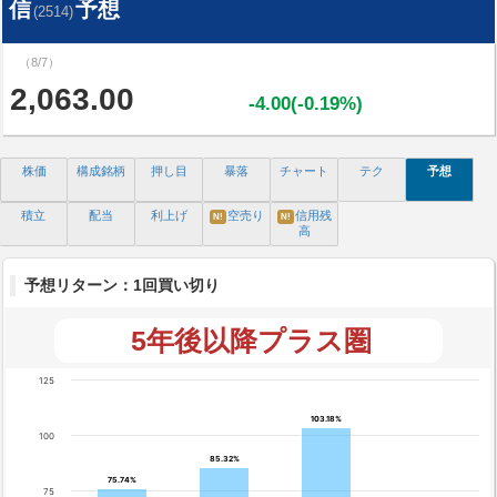
信
予想
(2514)
（8/7）
2,063.00
-4.00(-0.19%)
株価
構成銘柄
押し目
暴落
チャート
テク
予想
積立
配当
利上げ
空売り
信用残
N!
N!
高
予想リターン：1回買い切り
5年後以降プラス圏
125
103.18%
103.18%
100
85.32%
85.32%
75.74%
75.74%
75