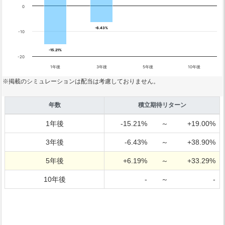
0
-6.43%
-6.43%
-10
-15.21%
-15.21%
-20
1年後
3年後
5年後
10年後
※掲載のシミュレーションは配当は考慮しておりません。
年数
積立期待リターン
1年後
-15.21%
～
+19.00%
3年後
-6.43%
～
+38.90%
5年後
+6.19%
～
+33.29%
10年後
-
～
-