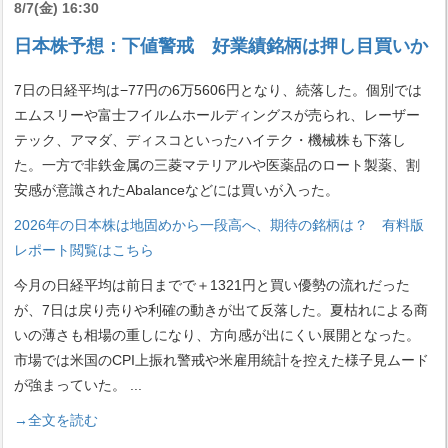
8/7(金) 16:30
日本株予想：下値警戒 好業績銘柄は押し目買いか
7日の日経平均は−77円の6万5606円となり、続落した。個別では
エムスリーや富士フイルムホールディングスが売られ、レーザー
テック、アマダ、ディスコといったハイテク・機械株も下落し
た。一方で非鉄金属の三菱マテリアルや医薬品のロート製薬、割
安感が意識されたAbalanceなどには買いが入った。
2026年の日本株は地固めから一段高へ、期待の銘柄は？ 有料版
レポート閲覧はこちら
今月の日経平均は前日までで＋1321円と買い優勢の流れだった
が、7日は戻り売りや利確の動きが出て反落した。夏枯れによる商
いの薄さも相場の重しになり、方向感が出にくい展開となった。
市場では米国のCPI上振れ警戒や米雇用統計を控えた様子見ムード
が強まっていた。
...
→全文を読む