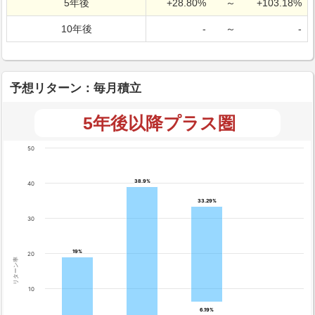
5年後
+28.80%
～
+103.18%
10年後
-
～
-
予想リターン：毎月積立
5年後以降プラス圏
50
38.9%
38.9%
40
33.29%
33.29%
30
19%
19%
20
リターン率
10
6.19%
6.19%