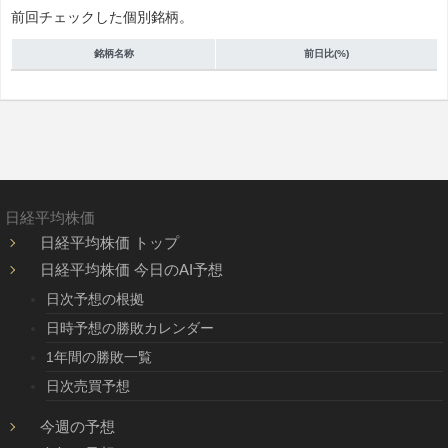
前回チェックした個別銘柄。
銘柄名称
前日比(%)
日経平均株価
日経平均株価 トップ
日経平均株価 今日のAI予想
日次予想の根拠
日時予想の勝敗カレンダー
1年間の勝敗一覧
日次売買予想
今週の予想