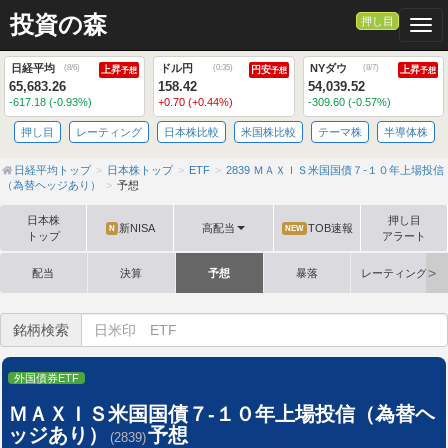
投資の森
押し目
Togg
日経平均
ドル円
NYダウ
(
8/6
)
(
0:35
)
(
8/7
)
上昇
円安
上昇
予想
予想
予想
65,683.26
158.42
54,039.52
-617.18 (-0.93%)
+0.70 (+0.44%)
-309.60 (-0.57%)
押し目
レーティング
日本株比較
米国株比較
テーマ株
半導体株
日経平均トップ
日本株トップ
ETF
2839 ＭＡＸＩＳ米国国債７-１０年上場投信
（為替ヘッジあり）
予想
日本株
押し目
新NISA
高配当
TOB速報
N
NEW
トップ
アラート
配当
決算
予想
暴落
レーティング格
銘柄検索
外国債券ETF
ＭＡＸＩＳ米国国債７-１０年上場投信（為替ヘ
ッジあり）
予想
(2839)