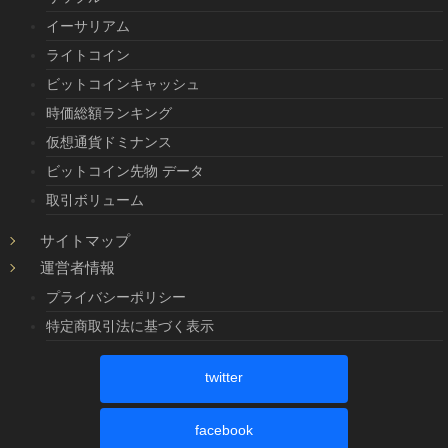
イーサリアム
ライトコイン
ビットコインキャッシュ
時価総額ランキング
仮想通貨ドミナンス
ビットコイン先物 データ
取引ボリューム
サイトマップ
運営者情報
プライバシーポリシー
特定商取引法に基づく表示
twitter
facebook