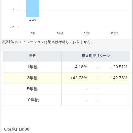
0
-4.18%
-4.18%
-10
1年後
3年後
5年後
10年後
※掲載のシミュレーションは配当は考慮しておりません。
年数
積立期待リターン
1年後
-4.18%
～
+29.51%
3年後
+42.73%
～
+42.73%
5年後
-
～
-
10年後
-
～
-
8/5(水) 16:30