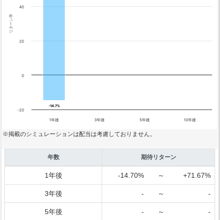
40
リターン率
20
0
-14.7%
-14.7%
-20
1年後
3年後
5年後
10年後
※掲載のシミュレーションは配当は考慮しておりません。
年数
期待リターン
1年後
-14.70%
～
+71.67%
3年後
-
～
-
5年後
-
～
-