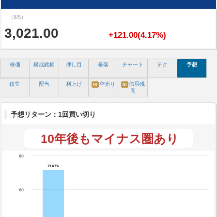
（8/5）
3,021.00
+121.00(4.17%)
株価
構成銘柄
押し目
暴落
チャート
テク
予想
積立
配当
利上げ
空売り
信用残
N!
N!
高
予想リターン：1回買い切り
10年後もマイナス圏あり
80
71.67%
71.67%
60