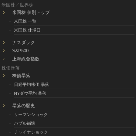
米国株／世界株
米国株 個別トップ
米国株 一覧
米国株 休場日
ナスダック
S&P500
上海総合指数
株価暴落
株価暴落
日経平均株価 暴落
NYダウ平均 暴落
暴落の歴史
リーマンショック
バブル崩壊
チャイナショック