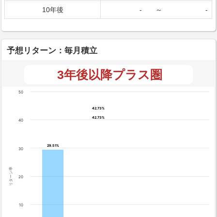
10年後
-
～
-
予想リターン：毎月積立
3年後以降プラス圏
50
42.73%
42.73%
42.73%
42.73%
40
29.51%
29.51%
30
リターン率
20
10