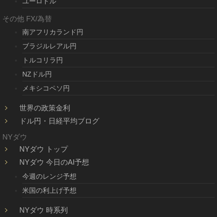
ユーロドル
その他 FX/為替
南アフリカランド円
ブラジルレアル円
トルコリラ円
NZドル円
メキシコペソ円
世界の政策金利
ドル円・日経平均ブログ
NYダウ
NYダウ トップ
NYダウ 今日のAI予想
今週のレンジ予想
米国の利上げ予想
NYダウ 時系列