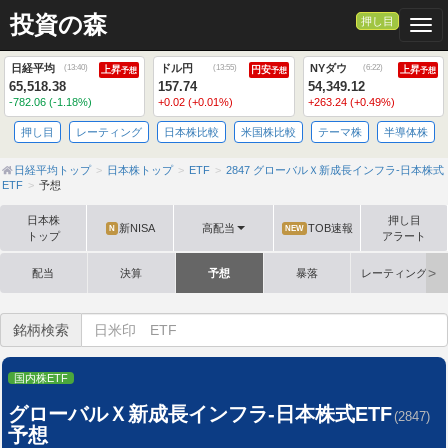
投資の森
押し目
Togg
日経平均
ドル円
NYダウ
(
13:40
)
(
13:55
)
(
6:22
)
上昇
円安
上昇
予想
予想
予想
65,518.38
157.74
54,349.12
-782.06 (-1.18%)
+0.02 (+0.01%)
+263.24 (+0.49%)
押し目
レーティング
日本株比較
米国株比較
テーマ株
半導体株
日経平均トップ
日本株トップ
ETF
2847 グローバルＸ新成長インフラ-日本株式
ETF
予想
日本株
押し目
新NISA
高配当
TOB速報
N
NEW
トップ
アラート
配当
決算
予想
暴落
レーティング格
銘柄検索
国内株ETF
グローバルＸ新成長インフラ-日本株式ETF
(2847)
予想