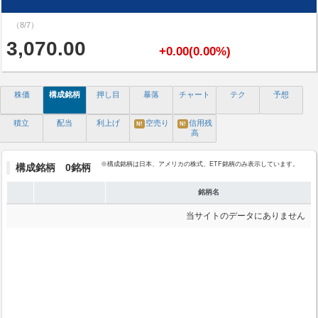
（8/7）
3,070.00
+0.00(0.00%)
株価
構成銘柄
押し目
暴落
チャート
テク
予想
積立
配当
利上げ
空売り
信用残
N!
N!
高
※構成銘柄は日本、アメリカの株式、ETF銘柄のみ表示しています。
構成銘柄 0銘柄
銘柄名
当サイトのデータにありません