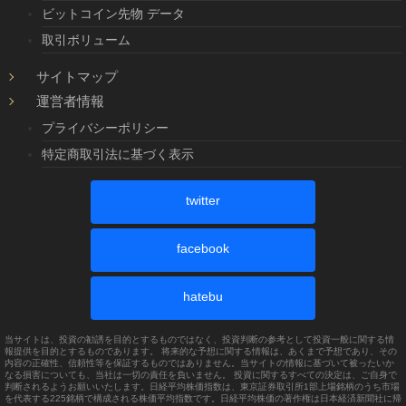
ビットコイン先物 データ
取引ボリューム
サイトマップ
運営者情報
プライバシーポリシー
特定商取引法に基づく表示
twitter
facebook
hatebu
当サイトは、投資の勧誘を目的とするものではなく、投資判断の参考として投資一般に関する情
報提供を目的とするものであります。 将来的な予想に関する情報は、あくまで予想であり、その
内容の正確性、信頼性等を保証するものではありません。当サイトの情報に基づいて被ったいか
なる損害についても、当社は一切の責任を負いません。 投資に関するすべての決定は、ご自身で
判断されるようお願いいたします。日経平均株価指数は、東京証券取引所1部上場銘柄のうち市場
を代表する225銘柄で構成される株価平均指数です。日経平均株価の著作権は日本経済新聞社に帰