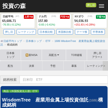
投資の森
押し目
Togg
日経平均
ドル円
NYダウ
(
8/7
)
(
5:55
)
(
5:50
)
上昇
円安
下落
予想
予想
予想
65,606.71
157.80
54,036.93
-76.55 (-0.12%)
-0.65 (-0.41%)
+151.83 (+0.28%)
押し目
レーティング
日本株比較
米国株比較
テーマ株
半導体株
日経平均トップ
日本株トップ
ETF
1686 WisdomTree 産業用金属上場投資信
託
構成銘柄
日本株
押し目
新NISA
高配当
TOB速報
N
トップ
アラート
配当
決算
予想
暴落
レーティング格
銘柄検索
商品（外国投資法人債）ETF
WisdomTree 産業用金属上場投資信託
構
(1686)
成銘柄