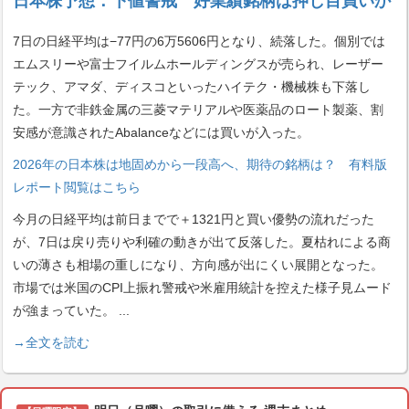
日本株予想：下値警戒 好業績銘柄は押し目買いか
7日の日経平均は−77円の6万5606円となり、続落した。個別では
エムスリーや富士フイルムホールディングスが売られ、レーザー
テック、アマダ、ディスコといったハイテク・機械株も下落し
た。一方で非鉄金属の三菱マテリアルや医薬品のロート製薬、割
安感が意識されたAbalanceなどには買いが入った。
2026年の日本株は地固めから一段高へ、期待の銘柄は？ 有料版
レポート閲覧はこちら
今月の日経平均は前日までで＋1321円と買い優勢の流れだった
が、7日は戻り売りや利確の動きが出て反落した。夏枯れによる商
いの薄さも相場の重しになり、方向感が出にくい展開となった。
市場では米国のCPI上振れ警戒や米雇用統計を控えた様子見ムード
が強まっていた。
...
→全文を読む