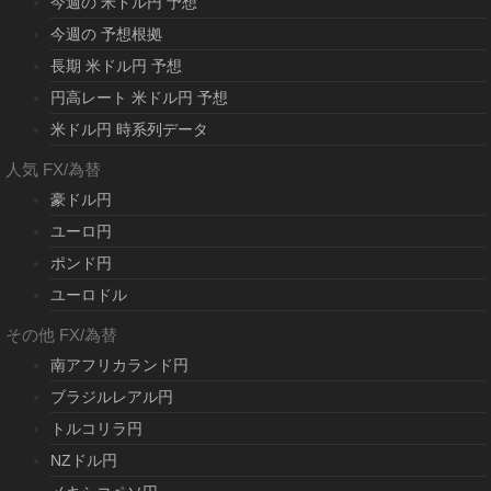
今週の 米ドル円 予想
今週の 予想根拠
長期 米ドル円 予想
円高レート 米ドル円 予想
米ドル円 時系列データ
人気 FX/為替
豪ドル円
ユーロ円
ポンド円
ユーロドル
その他 FX/為替
南アフリカランド円
ブラジルレアル円
トルコリラ円
NZドル円