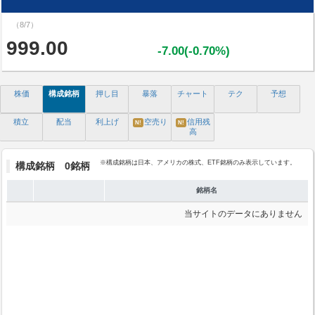
（8/7）
999.00
-7.00(-0.70%)
株価
構成銘柄
押し目
暴落
チャート
テク
予想
積立
配当
利上げ
空売り
信用残
N!
N!
高
※構成銘柄は日本、アメリカの株式、ETF銘柄のみ表示しています。
構成銘柄 0銘柄
銘柄名
当サイトのデータにありません