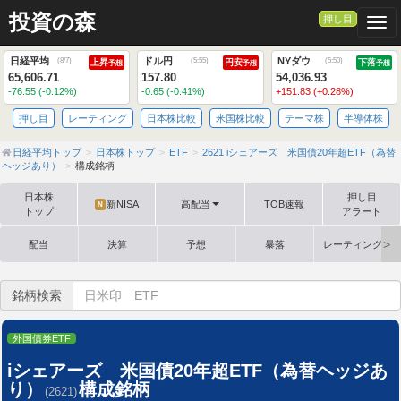
投資の森
押し目
Togg
日経平均
ドル円
NYダウ
(
8/7
)
(
5:55
)
(
5:50
)
上昇
円安
下落
予想
予想
予想
65,606.71
157.80
54,036.93
-76.55 (-0.12%)
-0.65 (-0.41%)
+151.83 (+0.28%)
押し目
レーティング
日本株比較
米国株比較
テーマ株
半導体株
日経平均トップ
日本株トップ
ETF
2621 iシェアーズ 米国債20年超ETF（為替
ヘッジあり）
構成銘柄
日本株
押し目
新NISA
高配当
TOB速報
N
トップ
アラート
配当
決算
予想
暴落
レーティング格
銘柄検索
外国債券ETF
iシェアーズ 米国債20年超ETF（為替ヘッジあ
り）
構成銘柄
(2621)