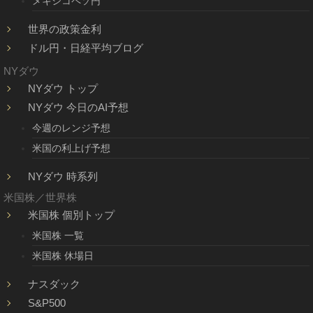
メキシコペソ円
世界の政策金利
ドル円・日経平均ブログ
NYダウ
NYダウ トップ
NYダウ 今日のAI予想
今週のレンジ予想
米国の利上げ予想
NYダウ 時系列
米国株／世界株
米国株 個別トップ
米国株 一覧
米国株 休場日
ナスダック
S&P500