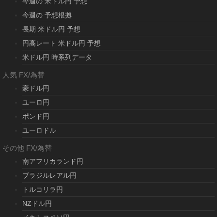
今週の 米ドル円 予想
今週の 予想根拠
長期 米ドル円 予想
円高レート 米ドル円 予想
米ドル円 時系列データ
人気 FX/為替
豪ドル円
ユーロ円
ポンド円
ユーロドル
その他 FX/為替
南アフリカランド円
ブラジルレアル円
トルコリラ円
NZドル円