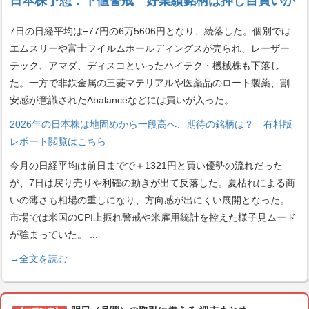
日本株予想：下値警戒 好業績銘柄は押し目買いか
7日の日経平均は−77円の6万5606円となり、続落した。個別では
エムスリーや富士フイルムホールディングスが売られ、レーザー
テック、アマダ、ディスコといったハイテク・機械株も下落し
た。一方で非鉄金属の三菱マテリアルや医薬品のロート製薬、割
安感が意識されたAbalanceなどには買いが入った。
2026年の日本株は地固めから一段高へ、期待の銘柄は？ 有料版
レポート閲覧はこちら
今月の日経平均は前日までで＋1321円と買い優勢の流れだった
が、7日は戻り売りや利確の動きが出て反落した。夏枯れによる商
いの薄さも相場の重しになり、方向感が出にくい展開となった。
市場では米国のCPI上振れ警戒や米雇用統計を控えた様子見ムード
が強まっていた。
...
→全文を読む