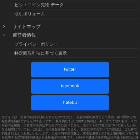
ビットコイン先物 データ
取引ボリューム
サイトマップ
運営者情報
プライバシーポリシー
特定商取引法に基づく表示
twitter
facebook
hatebu
当サイトは、投資の勧誘を目的とするものではなく、投資判断の参考として投資一般に関する情
報提供を目的とするものであります。 将来的な予想に関する情報は、あくまで予想であり、その
内容の正確性、信頼性等を保証するものではありません。当サイトの情報に基づいて被ったいか
なる損害についても、当社は一切の責任を負いません。 投資に関するすべての決定は、ご自身で
判断されるようお願いいたします。日経平均株価指数は、東京証券取引所1部上場銘柄のうち市場
を代表する225銘柄で構成される株価平均指数です。日経平均株価の著作権は日本経済新聞社に帰