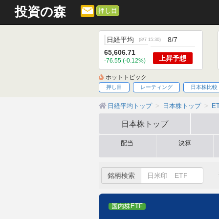
投資の森
押し目
日経平均
8/7
(
8/7 15:30
)
65,606.71
上昇
予想
-76.55 (-0.12%)
ホットトピック
押し目
レーティング
日本株比較
日経平均トップ
日本株トップ
E
日本株
トップ
配当
決算
銘柄検索
国内株ETF