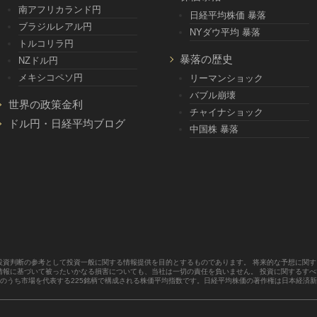
南アフリカランド円
日経平均株価 暴落
ブラジルレアル円
NYダウ平均 暴落
トルコリラ円
暴落の歴史
NZドル円
メキシコペソ円
リーマンショック
バブル崩壊
世界の政策金利
チャイナショック
ドル円・日経平均ブログ
中国株 暴落
投資判断の参考として投資一般に関する情報提供を目的とするものであります。 将来的な予想に関
情報に基づいて被ったいかなる損害についても、当社は一切の責任を負いません。 投資に関するす
のうち市場を代表する225銘柄で構成される株価平均指数です。日経平均株価の著作権は日本経済