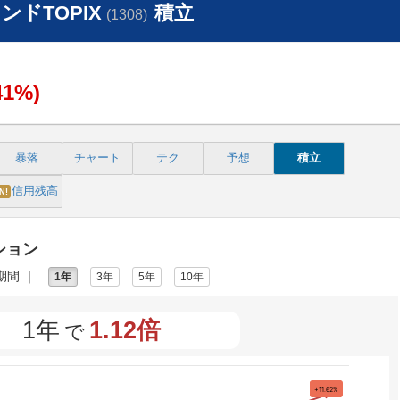
ドTOPIX
積立
(1308)
41%)
暴落
チャート
テク
予想
積立
信用残高
N!
ション
期間 ｜
1年
3年
5年
10年
1年
1.12倍
で
+11.62%