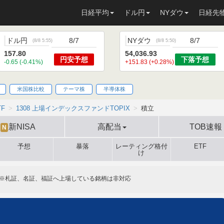
日経平均
ドル円
NYダウ
日経先
ドル円
8/7
NYダウ
8/7
(
8/8 5:55
)
(
8/8 5:50
)
157.80
54,036.93
円安
予想
下落
予想
-0.65 (-0.41%)
+151.83 (+0.28%)
米国株比較
テーマ株
半導体株
TF
1308 上場インデックスファンドTOPIX
積立
新NISA
高配当
TOB速報
N
予想
暴落
レーティング格付
ETF
け
※札証、名証、福証へ上場している銘柄は非対応