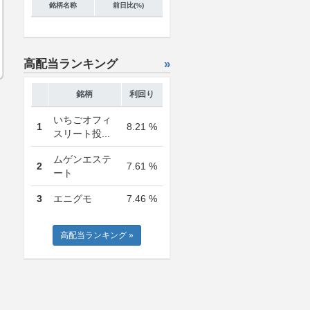
銘柄名称
前日比(%)
高配当ランキング
»
銘柄
利回り
いちごオフィ
1
8.21 %
スリート投...
ムゲンエステ
2
7.61 %
ート
3
エニグモ
7.46 %
高配当ランキング »