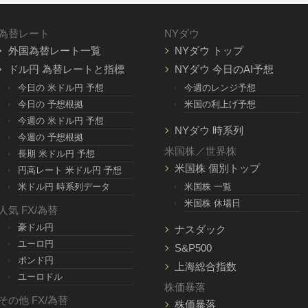
為替レート
NYダウ
外国為替レート一覧
NYダウ トップ
ドル円 為替レートと指標
NYダウ 今日のAI予想
今日の 米ドル円 予想
今週のレンジ予想
今日の 予想根拠
米国の利上げ予想
今週の 米ドル円 予想
NYダウ 時系列
今週の 予想根拠
米国株／世界株
長期 米ドル円 予想
米国株 個別トップ
円高レート 米ドル円 予想
米ドル円 時系列データ
米国株 一覧
米国株 休場日
人気 FX/為替
豪ドル円
ナスダック
ユーロ円
S&P500
ポンド円
上海総合指数
ユーロドル
株価暴落
その他 FX/為替
株価暴落