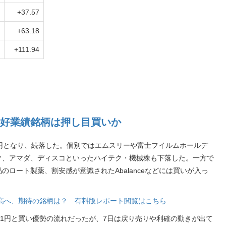
+37.57
+63.18
+111.94
好業績銘柄は押し目買いか
06円となり、続落した。個別ではエムスリーや富士フイルムホールデ
ク、アマダ、ディスコといったハイテク・機械株も下落した。一方で
ロート製薬、割安感が意識されたAbalanceなどには買いが入っ
段高へ、期待の銘柄は？ 有料版レポート閲覧はこちら
21円と買い優勢の流れだったが、7日は戻り売りや利確の動きが出て