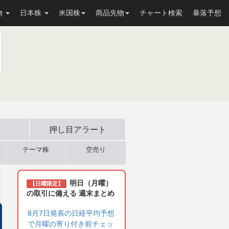
物
日本株
米国株
商品先物
チャート検索
暴落予想
押し目
アラート
テーマ株
空売り
明日（月曜）
【日曜限定】
の取引に備える 週末まとめ
8月7日発表の日経平均予想
で月曜の寄り付き前チェッ