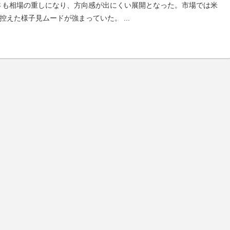
さも相場の重しになり、方向感が出にくい展開となった。市場では米
を控えた様子見ムードが強まっていた。
...