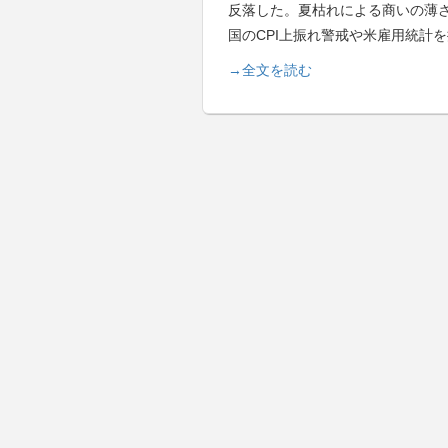
反落した。夏枯れによる商いの薄
国のCPI上振れ警戒や米雇用統計
→全文を読む