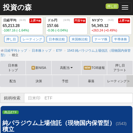
投資の森
押し目
Togg
日経平均
ドル円
NYダウ
(
11:15
)
(
11:55
)
(
6:22
)
上昇
円安
上昇
予想
予想
予想
65,213.28
157.66
54,349.12
-1087.16 (-1.64%)
-0.06 (-0.04%)
+263.24 (+0.49%)
押し目
レーティング
日本株比較
米国株比較
テーマ株
半導体株
日経平均トップ
日本株トップ
ETF
1543 純パラジウム上場信託（現物国内保管
型）
積立
日本株
押し目
新NISA
高配当
TOB速報
N
NEW
トップ
アラート
配当
決算
予想
暴落
レーティング格
銘柄検索
商品ETF
純パラジウム上場信託（現物国内保管型）
(1543)
積立