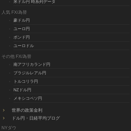
米ドル円 時系列データ
人気 FX/為替
豪ドル円
ユーロ円
ポンド円
ユーロドル
その他 FX/為替
南アフリカランド円
ブラジルレアル円
トルコリラ円
NZドル円
メキシコペソ円
世界の政策金利
ドル円・日経平均ブログ
NYダウ