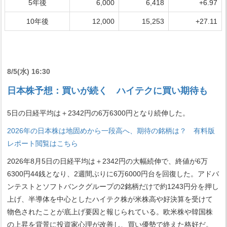
5年後
6,000
6,418
+6.97
10年後
12,000
15,253
+27.11
8/5(水) 16:30
日本株予想：買いが続く ハイテクに買い期待も
5日の日経平均は＋2342円の6万6300円となり続伸した。
2026年の日本株は地固めから一段高へ、期待の銘柄は？ 有料版
レポート閲覧はこちら
2026年8月5日の日経平均は＋2342円の大幅続伸で、終値が6万
6300円44銭となり、2週間ぶりに6万6000円台を回復した。アドバ
ンテストとソフトバンクグループの2銘柄だけで約1243円分を押し
上げ、半導体を中心としたハイテク株が米株高や好決算を受けて
物色されたことが底上げ要因と報じられている。欧米株や韓国株
の上昇を背景に投資家心理が改善し、買い優勢で終えた格好だ。