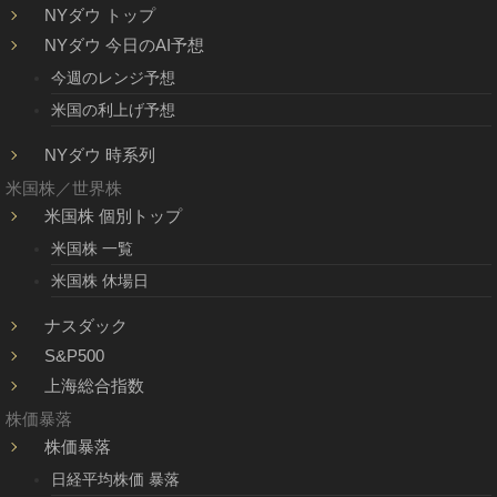
NYダウ トップ
NYダウ 今日のAI予想
今週のレンジ予想
米国の利上げ予想
NYダウ 時系列
米国株／世界株
米国株 個別トップ
米国株 一覧
米国株 休場日
ナスダック
S&P500
上海総合指数
株価暴落
株価暴落
日経平均株価 暴落