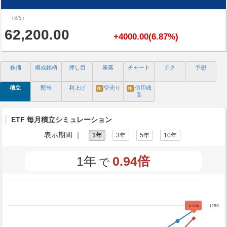
（8/5）
62,200.00
+4000.00(6.87%)
株価
構成銘柄
押し目
暴落
チャート
テク
予想
積立
配当
利上げ
空売り
信用残
N!
N!
高
ETF 毎月積立シミュレーション
表示期間 ｜
1年
3年
5年
10年
1年
0.94倍
で
1250
-6.25%