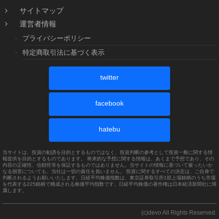
サイトマップ
運営者情報
プライバシーポリシー
特定商取引法に基づく表示
twitter
facebook
hatebu
当サイトは、投資の勧誘を目的とするものではなく、投資判断の参考として投資一般に関する情
報提供を目的とするものであります。 将来的な予想に関する情報は、あくまで予想であり、その
内容の正確性、信頼性等を保証するものではありません。当サイトの情報に基づいて被ったいか
なる損害についても、当社は一切の責任を負いません。 投資に関するすべての決定は、ご自身で
判断されるようお願いいたします。日経平均株価指数は、東京証券取引所1部上場銘柄のうち市場
を代表する225銘柄で構成される株価平均指数です。日経平均株価の著作権は日本経済新聞社に帰
属します。
(c)devo All Rights Reserved.