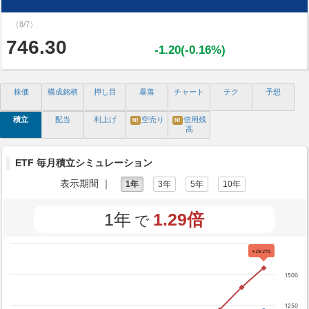
（8/7）
746.30
-1.20(-0.16%)
株価
構成銘柄
押し目
暴落
チャート
テク
予想
積立
配当
利上げ
空売り
信用残
N!
N!
高
ETF 毎月積立シミュレーション
表示期間 ｜
1年
3年
5年
10年
1年
1.29倍
で
+29.21%
1500
1250