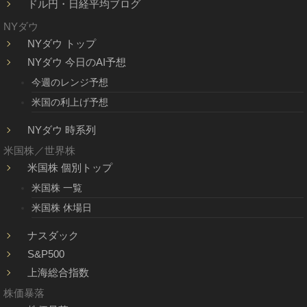
ドル円・日経平均ブログ
NYダウ
NYダウ トップ
NYダウ 今日のAI予想
今週のレンジ予想
米国の利上げ予想
NYダウ 時系列
米国株／世界株
米国株 個別トップ
米国株 一覧
米国株 休場日
ナスダック
S&P500
上海総合指数
株価暴落