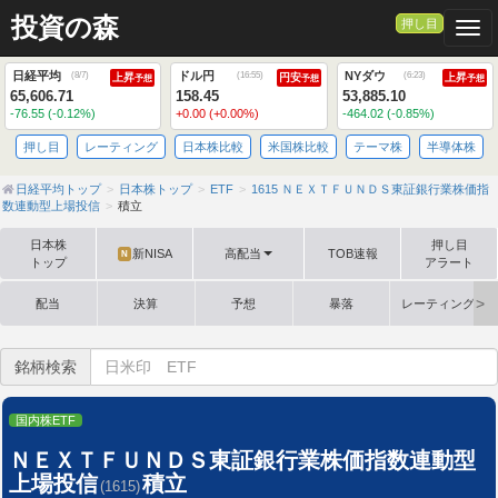
投資の森
押し目
Togg
日経平均
ドル円
NYダウ
(
8/7
)
(
16:55
)
(
6:23
)
上昇
円安
上昇
予想
予想
予想
65,606.71
158.45
53,885.10
-76.55 (-0.12%)
+0.00 (+0.00%)
-464.02 (-0.85%)
押し目
レーティング
日本株比較
米国株比較
テーマ株
半導体株
日経平均トップ
日本株トップ
ETF
1615 ＮＥＸＴＦＵＮＤＳ東証銀行業株価指
数連動型上場投信
積立
日本株
押し目
新NISA
高配当
TOB速報
N
トップ
アラート
配当
決算
予想
暴落
レーティング格
銘柄検索
国内株ETF
ＮＥＸＴＦＵＮＤＳ東証銀行業株価指数連動型
上場投信
積立
(1615)