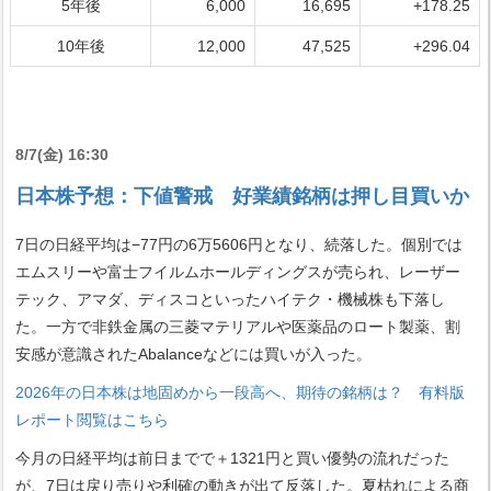
5年後
6,000
16,695
+178.25
10年後
12,000
47,525
+296.04
8/7(金) 16:30
日本株予想：下値警戒 好業績銘柄は押し目買いか
7日の日経平均は−77円の6万5606円となり、続落した。個別では
エムスリーや富士フイルムホールディングスが売られ、レーザー
テック、アマダ、ディスコといったハイテク・機械株も下落し
た。一方で非鉄金属の三菱マテリアルや医薬品のロート製薬、割
安感が意識されたAbalanceなどには買いが入った。
2026年の日本株は地固めから一段高へ、期待の銘柄は？ 有料版
レポート閲覧はこちら
今月の日経平均は前日までで＋1321円と買い優勢の流れだった
が、7日は戻り売りや利確の動きが出て反落した。夏枯れによる商