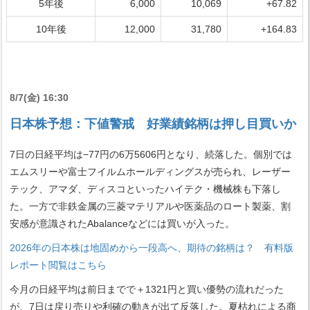
5年後
6,000
10,069
+67.82
10年後
12,000
31,780
+164.83
8/7(金) 16:30
日本株予想：下値警戒 好業績銘柄は押し目買いか
7日の日経平均は−77円の6万5606円となり、続落した。個別では
エムスリーや富士フイルムホールディングスが売られ、レーザー
テック、アマダ、ディスコといったハイテク・機械株も下落し
た。一方で非鉄金属の三菱マテリアルや医薬品のロート製薬、割
安感が意識されたAbalanceなどには買いが入った。
2026年の日本株は地固めから一段高へ、期待の銘柄は？ 有料版
レポート閲覧はこちら
今月の日経平均は前日までで＋1321円と買い優勢の流れだった
が、7日は戻り売りや利確の動きが出て反落した。夏枯れによる商