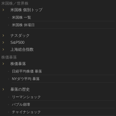
米国株／世界株
米国株 個別トップ
米国株 一覧
米国株 休場日
ナスダック
S&P500
上海総合指数
株価暴落
株価暴落
日経平均株価 暴落
NYダウ平均 暴落
暴落の歴史
リーマンショック
バブル崩壊
チャイナショック