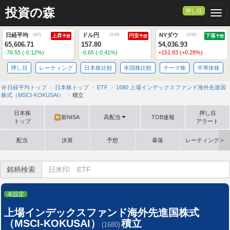
投資の森
押し目
Togg
日経平均
ドル円
NYダウ
(
8/7
)
(
5:55
)
(
5:50
)
上昇
円安
下落
予想
予想
予想
65,606.71
157.80
54,036.93
-76.55 (-0.12%)
-0.65 (-0.41%)
+151.83 (+0.28%)
押し目
レーティング
日本株比較
米国株比較
テーマ株
半導体株
日経平均トップ
日本株トップ
ETF
1680 上場インデックスファンド海外先進国
株式（MSCI-KOKUSAI）
積立
日本株
押し目
新NISA
高配当
TOB速報
N
トップ
アラート
配当
決算
予想
暴落
レーティング格
銘柄検索
未設定
上場インデックスファンド海外先進国株式
（MSCI-KOKUSAI）
積立
(1680)