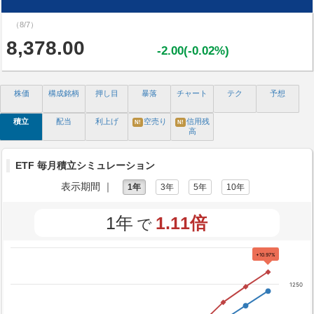
（8/7）
8,378.00
-2.00(-0.02%)
株価
構成銘柄
押し目
暴落
チャート
テク
予想
積立
配当
利上げ
空売り
信用残
N!
N!
高
ETF 毎月積立シミュレーション
表示期間 ｜
1年
3年
5年
10年
1年
1.11倍
で
+10.97%
1250