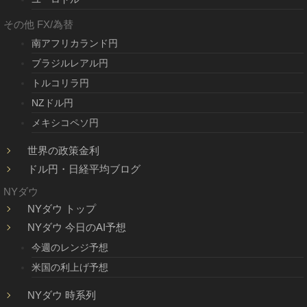
その他 FX/為替
南アフリカランド円
ブラジルレアル円
トルコリラ円
NZドル円
メキシコペソ円
世界の政策金利
ドル円・日経平均ブログ
NYダウ
NYダウ トップ
NYダウ 今日のAI予想
今週のレンジ予想
米国の利上げ予想
NYダウ 時系列