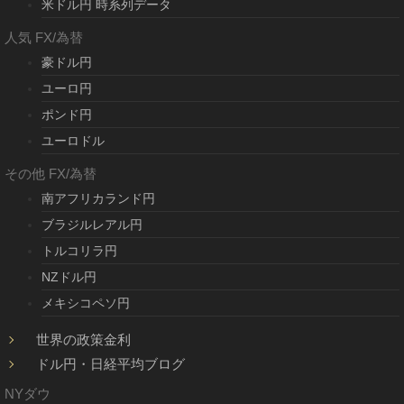
米ドル円 時系列データ
人気 FX/為替
豪ドル円
ユーロ円
ポンド円
ユーロドル
その他 FX/為替
南アフリカランド円
ブラジルレアル円
トルコリラ円
NZドル円
メキシコペソ円
世界の政策金利
ドル円・日経平均ブログ
NYダウ