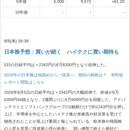
5年後
6,000
9,672
+61.20
10年後
-
-
-
8/5(水) 16:30
日本株予想：買いが続く ハイテクに買い期待も
5日の日経平均は＋2342円の6万6300円となり続伸した。
2026年の日本株は地固めから一段高へ、期待の銘柄は？ 有料版
レポート閲覧はこちら
2026年8月5日の日経平均は＋2342円の大幅続伸で、終値が6万
6300円44銭となり、2週間ぶりに6万6000円台を回復した。アドバ
ンテストとソフトバンクグループの2銘柄だけで約1243円分を押し
上げ、半導体を中心としたハイテク株が米株高や好決算を受けて
物色されたことが底上げ要因と報じられている。欧米株や韓国株
の上昇を背景に投資家心理が改善し、買い優勢で終えた格好だ。