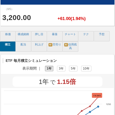
（8/5）
3,200.00
+61.00(1.94%)
株価
構成銘柄
押し目
暴落
チャート
テク
予想
積立
配当
利上げ
空売り
信用残
N!
N!
高
ETF 毎月積立シミュレーション
表示期間 ｜
1年
3年
5年
10年
1年
1.15倍
で
+14.84%
1250