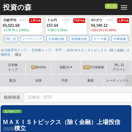
投資の森
押し目
Togg
日経平均
ドル円
NYダウ
(
11:00
)
(
11:15
)
(
6:22
)
上昇
円安
上昇
予想
予想
予想
65,021.68
157.64
54,349.12
-1278.76 (-1.93%)
-0.08 (-0.05%)
+263.24 (+0.49%)
押し目
レーティング
日本株比較
米国株比較
テーマ株
半導体株
日経平均トップ
日本株トップ
ETF
2523 ＭＡＸＩＳトピックス（除く金融）上
場投信
積立
日本株
押し目
新NISA
高配当
TOB速報
N
NEW
トップ
アラート
配当
決算
予想
暴落
レーティング格
銘柄検索
国内株ETF
ＭＡＸＩＳトピックス（除く金融）上場投信
積立
(2523)