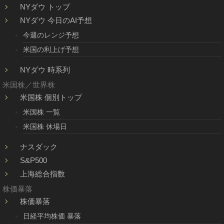
NYダウ トップ
NYダウ 今日のAI予想
今週のレンジ予想
米国の利上げ予想
NYダウ 時系列
米国株／世界株
米国株 個別トップ
米国株 一覧
米国株 休場日
ナスダック
S&P500
上海総合指数
株価暴落
株価暴落
日経平均株価 暴落