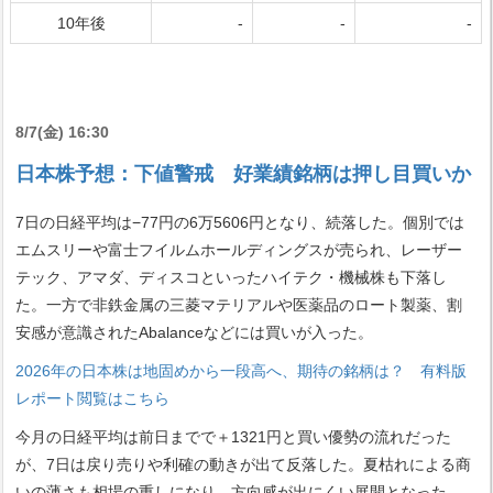
10年後
-
-
-
8/7(金) 16:30
日本株予想：下値警戒 好業績銘柄は押し目買いか
7日の日経平均は−77円の6万5606円となり、続落した。個別では
エムスリーや富士フイルムホールディングスが売られ、レーザー
テック、アマダ、ディスコといったハイテク・機械株も下落し
た。一方で非鉄金属の三菱マテリアルや医薬品のロート製薬、割
安感が意識されたAbalanceなどには買いが入った。
2026年の日本株は地固めから一段高へ、期待の銘柄は？ 有料版
レポート閲覧はこちら
今月の日経平均は前日までで＋1321円と買い優勢の流れだった
が、7日は戻り売りや利確の動きが出て反落した。夏枯れによる商
いの薄さも相場の重しになり、方向感が出にくい展開となった。