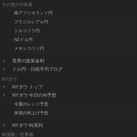
その他 FX/為替
南アフリカランド円
ブラジルレアル円
トルコリラ円
NZドル円
メキシコペソ円
世界の政策金利
ドル円・日経平均ブログ
NYダウ
NYダウ トップ
NYダウ 今日のAI予想
今週のレンジ予想
米国の利上げ予想
NYダウ 時系列
米国株／世界株