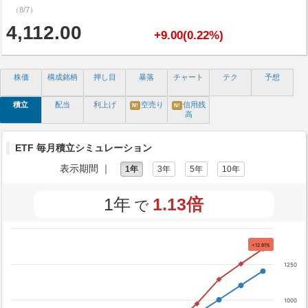
（8/7）
4,112.00
+9.00(0.22%)
株価
構成銘柄
押し目
暴落
チャート
テク
予想
積立
配当
利上げ
空売り
信用残
N!
N!
高
ETF 毎月積立シミュレーション
表示期間 ｜
1年
3年
5年
10年
1年
1.13倍
で
+12.81%
1250
1000