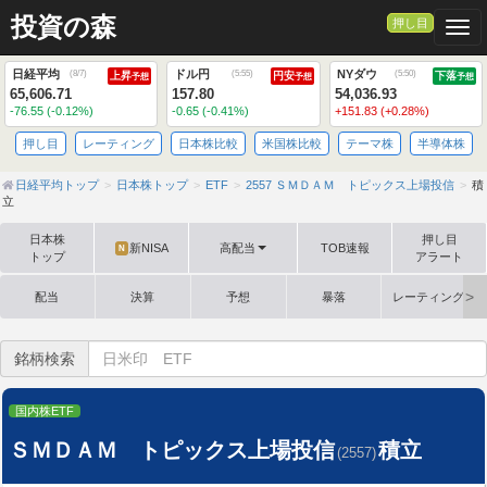
投資の森
押し目
Togg
日経平均
ドル円
NYダウ
(
8/7
)
(
5:55
)
(
5:50
)
上昇
円安
下落
予想
予想
予想
65,606.71
157.80
54,036.93
-76.55 (-0.12%)
-0.65 (-0.41%)
+151.83 (+0.28%)
押し目
レーティング
日本株比較
米国株比較
テーマ株
半導体株
日経平均トップ
日本株トップ
ETF
2557 ＳＭＤＡＭ トピックス上場投信
積
立
日本株
押し目
新NISA
高配当
TOB速報
N
トップ
アラート
配当
決算
予想
暴落
レーティング格
銘柄検索
国内株ETF
ＳＭＤＡＭ トピックス上場投信
積立
(2557)