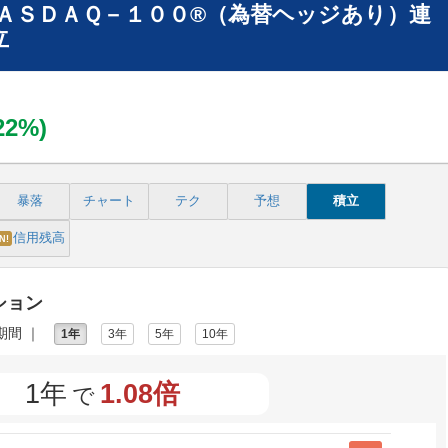
ＡＳＤＡＱ－１００®（為替ヘッジあり）連
立
.22%)
暴落
チャート
テク
予想
積立
信用残高
N!
ション
期間 ｜
1年
3年
5年
10年
1年
1.08倍
で