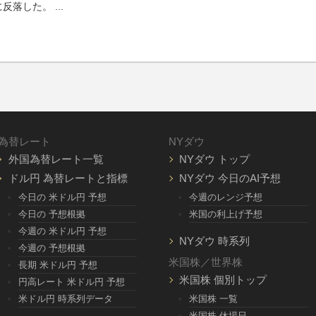
に反落した。
...
為替レート
NYダウ
外国為替レート一覧
NYダウ トップ
ドル円 為替レートと指標
NYダウ 今日のAI予想
今日の 米ドル円 予想
今週のレンジ予想
今日の 予想根拠
米国の利上げ予想
今週の 米ドル円 予想
NYダウ 時系列
今週の 予想根拠
米国株／世界株
長期 米ドル円 予想
米国株 個別トップ
円高レート 米ドル円 予想
米ドル円 時系列データ
米国株 一覧
米国株 休場日