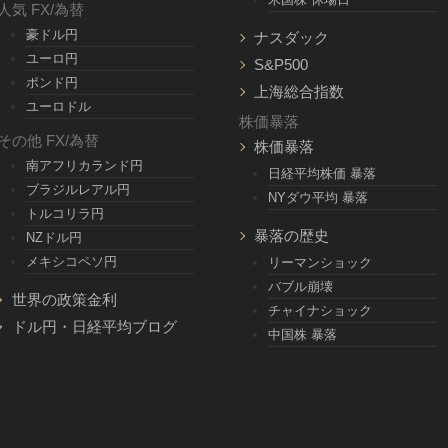
人気 FX/為替
豪ドル円
ナスダック
ユーロ円
S&P500
ポンド円
上海総合指数
ユーロドル
株価暴落
その他 FX/為替
株価暴落
南アフリカランド円
日経平均株価 暴落
ブラジルレアル円
NYダウ平均 暴落
トルコリラ円
暴落の歴史
NZドル円
メキシコペソ円
リーマンショック
バブル崩壊
世界の政策金利
チャイナショック
ドル円・日経平均ブログ
中国株 暴落