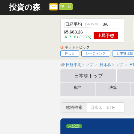
投資の森
押し目
日経平均
8/6
(
8/6 15:30
)
65,683.26
上昇
予想
-617.18 (-0.93%)
ホットトピック
押し目
レーティング
日本株比較
日経平均トップ
日本株トップ
E
日本株
トップ
配当
決算
銘柄検索
未設定