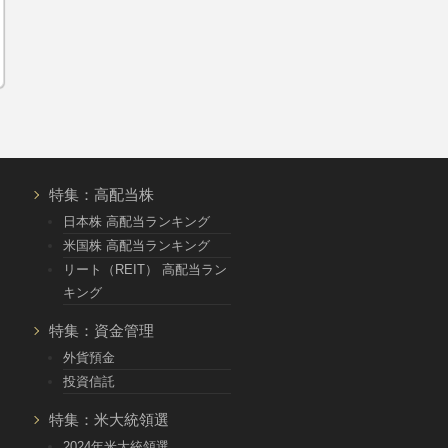
特集：高配当株
日本株 高配当ランキング
米国株 高配当ランキング
リート（REIT） 高配当ラン
キング
特集：資金管理
外貨預金
投資信託
特集：米大統領選
2024年米大統領選