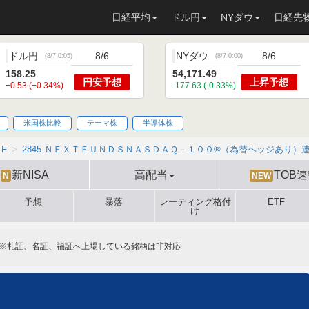
日経平均
ドル円
NYダウ
日経先
ドル円
8/6
NYダウ
8/6
(
8/7 0:05
)
(
8/7 0:00
)
158.25
54,171.49
円安
予想
上昇
予想
+0.53 (+0.34%)
-177.63 (-0.33%)
米国株比較
テーマ株
半導体株
TF
2845 ＮＥＸＴＦＵＮＤＳＮＡＳＤＡＱ－１００®（為替ヘッジあり）
新NISA
高配当
TOB
N
NEW
予想
暴落
レーティング格付
ETF
け
※札証、名証、福証へ上場している銘柄は非対応