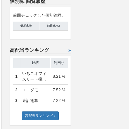
個別株 閲覧履歴
前回チェックした個別銘柄。
銘柄名称
前日比(%)
高配当ランキング
»
銘柄
利回り
いちごオフィ
1
8.21 %
スリート投...
2
エニグモ
7.52 %
3
東計電算
7.22 %
高配当ランキング »