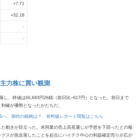
+7.71
+32.18
-
-
主力株に買い観測
し、終値は65,683円26銭（前日比−617円）となった。前日まで
・利確が優勢となったかたちだ。
段高へ、期待の銘柄は？ 有料版レポート閲覧はこちら
した動きが目立った。米同業の売上高見通しが予想を下回ったとの報
ングスが急反落したことを起点にハイテク中心の利益確定売りが広が