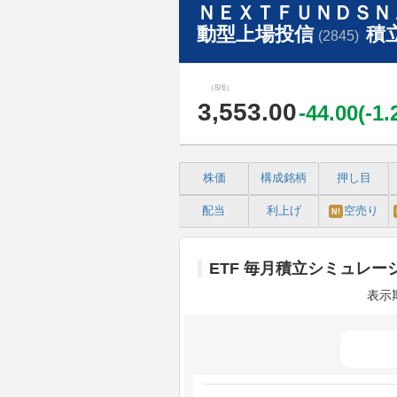
ＮＥＸＴＦＵＮＤＳＮ
動型上場投信
積
(2845)
（8/6）
3,553.00
-44.00(-1
株価
構成銘柄
押し目
配当
利上げ
空売り
N!
ETF 毎月積立シミュレー
表示