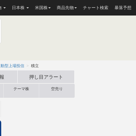
物
日本株
米国株
商品先物
チャート検索
暴落予想
連動型上場投信
積立
速報
押し目
アラート
テーマ株
空売り