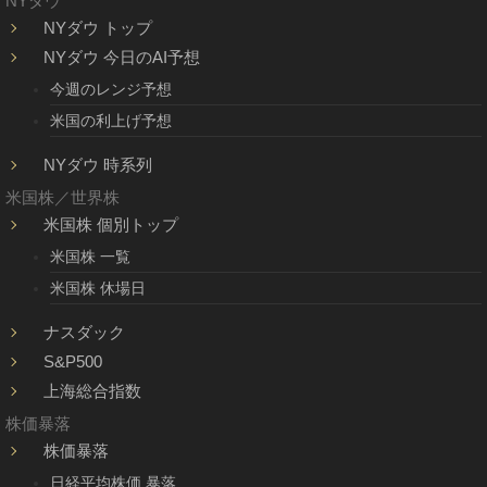
NYダウ
NYダウ トップ
NYダウ 今日のAI予想
今週のレンジ予想
米国の利上げ予想
NYダウ 時系列
米国株／世界株
米国株 個別トップ
米国株 一覧
米国株 休場日
ナスダック
S&P500
上海総合指数
株価暴落
株価暴落
日経平均株価 暴落