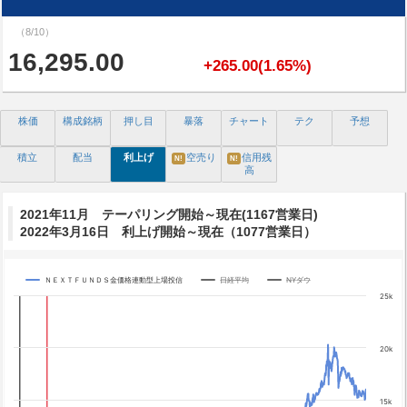
（8/10）
16,295.00
+265.00(1.65%)
株価
構成銘柄
押し目
暴落
チャート
テク
予想
積立
配当
利上げ
空売り
信用残
N!
N!
高
2021年11月 テーパリング開始～現在(1167営業日)
2022年3月16日 利上げ開始～現在（1077営業日）
ＮＥＸＴＦＵＮＤＳ金価格連動型上場投信
日経平均
NYダウ
Chart
25k
Line chart with 3 lines.
The chart has 1 X axis displaying categories.
20k
The chart has 4 Y axes displaying yA0, yA1, yA2, and yA3.
Chart annotations summary
テーパリング開始
15k