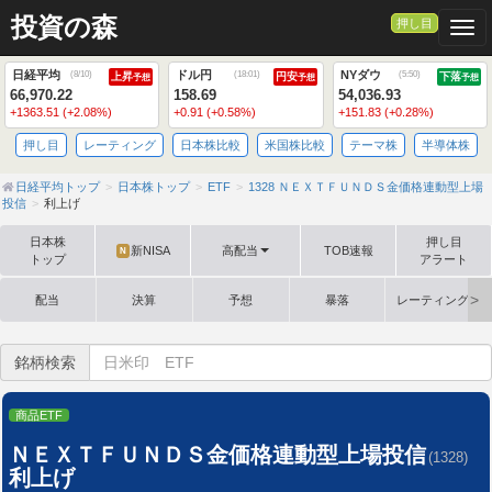
投資の森
押し目
Togg
日経平均
ドル円
NYダウ
(
8/10
)
(
18:01
)
(
5:50
)
上昇
円安
下落
予想
予想
予想
66,970.22
158.69
54,036.93
+1363.51 (+2.08%)
+0.91 (+0.58%)
+151.83 (+0.28%)
押し目
レーティング
日本株比較
米国株比較
テーマ株
半導体株
日経平均トップ
日本株トップ
ETF
1328 ＮＥＸＴＦＵＮＤＳ金価格連動型上場
投信
利上げ
日本株
押し目
新NISA
高配当
TOB速報
N
トップ
アラート
配当
決算
予想
暴落
レーティング格
銘柄検索
商品ETF
ＮＥＸＴＦＵＮＤＳ金価格連動型上場投信
(1328)
利上げ