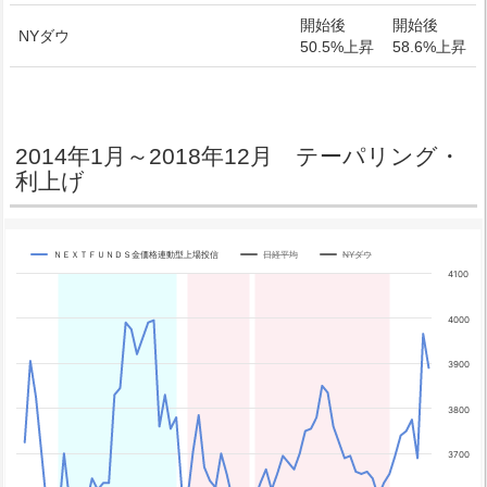
開始後
開始後
NYダウ
50.5%上昇
58.6%上昇
2014年1月～2018年12月 テーパリング・
利上げ
ＮＥＸＴＦＵＮＤＳ金価格連動型上場投信
日経平均
NYダウ
Chart
4100
Line chart with 3 lines.
4000
The chart has 1 X axis displaying categories.
The chart has 4 Y axes displaying yA0, yA1, yA2, and yA3.
3900
3800
3700