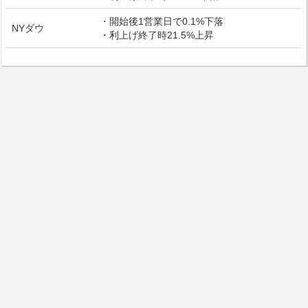
・開始後1営業日で0.1%下落
NYダウ
・利上げ終了時21.5%上昇