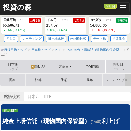
投資の森
押し目
Togg
日経平均
ドル円
NYダウ
(
8/7
)
(
0:50
)
(
8/8
)
上昇
円安
下落
予想
予想
予想
65,606.71
157.57
54,006.95
-76.55 (-0.12%)
-0.88 (-0.56%)
+121.85 (+0.23%)
押し目
レーティング
日本株比較
米国株比較
テーマ株
半導体株
日経平均トップ
日本株トップ
ETF
1540 純金上場信託（現物国内保管型）
利
上げ
日本株
押し目
新NISA
高配当
TOB速報
N
トップ
アラート
配当
決算
予想
暴落
レーティング格
銘柄検索
商品ETF
純金上場信託（現物国内保管型）
利上げ
(1540)