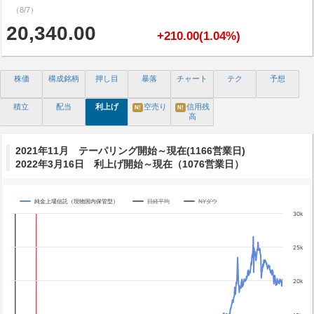
（8/7）
20,340.00
+210.00(1.04%)
株価
構成銘柄
押し目
暴落
チャート
テク
予想
積立
配当
利上げ
空売り
信用残
N!
N!
高
2021年11月 テーパリング開始～現在(1166営業日)
2022年3月16日 利上げ開始～現在（1076営業日）
純金上場信託（現物国内保管型）
日経平均
NYダウ
Chart
30k
Line chart with 3 lines.
The chart has 1 X axis displaying categories.
25k
The chart has 4 Y axes displaying yA0, yA1, yA2, and yA3.
Chart annotations summary
20k
テーパリング開始
利上げ開始