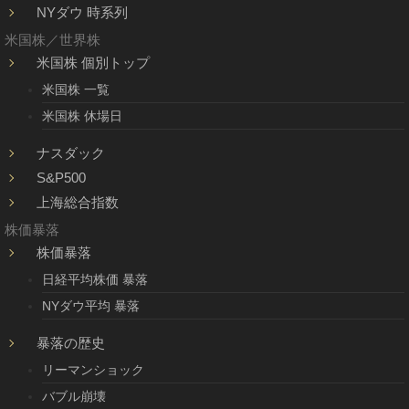
NYダウ 時系列
米国株／世界株
米国株 個別トップ
米国株 一覧
米国株 休場日
ナスダック
S&P500
上海総合指数
株価暴落
株価暴落
日経平均株価 暴落
NYダウ平均 暴落
暴落の歴史
リーマンショック
バブル崩壊