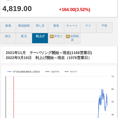
4,819.00
+164.00(3.52%)
株価
構成銘柄
押し目
暴落
チャート
テク
予想
積立
配当
利上げ
空売り
信用残
N!
N!
高
2021年11月 テーパリング開始～現在(1166営業日)
2022年3月16日 利上げ開始～現在（1076営業日）
WTI原油価格連動型上場投信
日経平均
NYダウ
Chart
7k
Line chart with 3 lines.
The chart has 1 X axis displaying categories.
6k
The chart has 4 Y axes displaying yA0, yA1, yA2, and yA3.
Chart annotations summary
5k
テーパリング開始
利上げ開始
4k