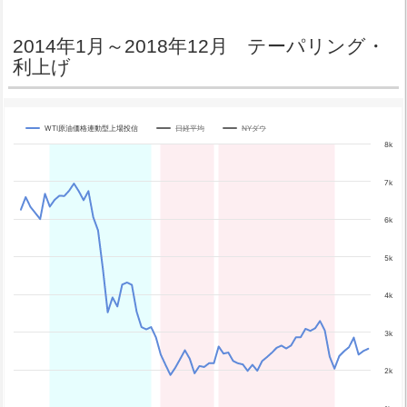
2014年1月～2018年12月 テーパリング・
利上げ
WTI原油価格連動型上場投信
日経平均
NYダウ
Chart
8k
Line chart with 3 lines.
7k
The chart has 1 X axis displaying categories.
The chart has 4 Y axes displaying yA0, yA1, yA2, and yA3.
6k
5k
4k
3k
2k