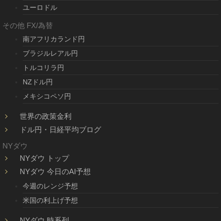
ユーロドル
その他 FX/為替
南アフリカランド円
ブラジルレアル円
トルコリラ円
NZドル円
メキシコペソ円
世界の政策金利
ドル円・日経平均ブログ
NYダウ
NYダウ トップ
NYダウ 今日のAI予想
今週のレンジ予想
米国の利上げ予想
NYダウ 時系列