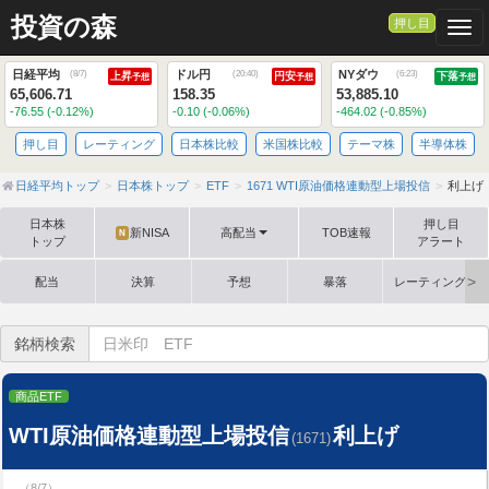
投資の森
押し目
Togg
日経平均
ドル円
NYダウ
(
8/7
)
(
20:40
)
(
6:23
)
上昇
円安
下落
予想
予想
予想
65,606.71
158.35
53,885.10
-76.55 (-0.12%)
-0.10 (-0.06%)
-464.02 (-0.85%)
押し目
レーティング
日本株比較
米国株比較
テーマ株
半導体株
日経平均トップ
日本株トップ
ETF
1671 WTI原油価格連動型上場投信
利上げ
日本株
押し目
新NISA
高配当
TOB速報
N
トップ
アラート
配当
決算
予想
暴落
レーティング格
銘柄検索
商品ETF
WTI原油価格連動型上場投信
利上げ
(1671)
（8/7）