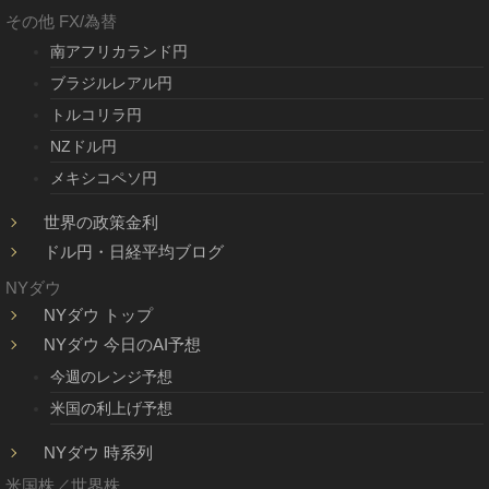
その他 FX/為替
南アフリカランド円
ブラジルレアル円
トルコリラ円
NZドル円
メキシコペソ円
世界の政策金利
ドル円・日経平均ブログ
NYダウ
NYダウ トップ
NYダウ 今日のAI予想
今週のレンジ予想
米国の利上げ予想
NYダウ 時系列
米国株／世界株