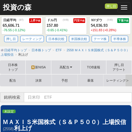
投資の森
押し目
Togg
日経平均
ドル円
NYダウ
(
8/7
)
(
5:55
)
(
5:50
)
上昇
円安
下落
予想
予想
予想
65,606.71
157.80
54,036.93
-76.55 (-0.12%)
-0.65 (-0.41%)
+151.83 (+0.28%)
押し目
レーティング
日本株比較
米国株比較
テーマ株
半導体株
日経平均トップ
日本株トップ
ETF
2558 ＭＡＸＩＳ米国株式（Ｓ＆Ｐ５００）
上場投信
利上げ
日本株
押し目
新NISA
高配当
TOB速報
N
トップ
アラート
配当
決算
予想
暴落
レーティング格
銘柄検索
未設定
ＭＡＸＩＳ米国株式（Ｓ＆Ｐ５００）上場投信
利上げ
(2558)