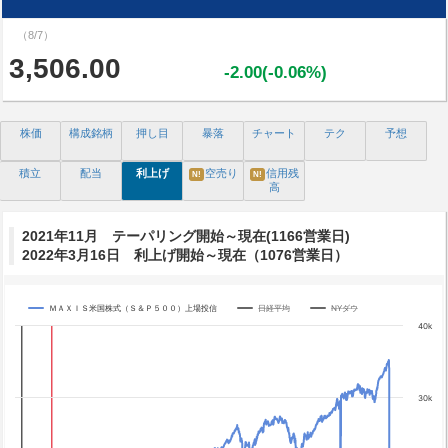
（8/7）
3,506.00
-2.00(-0.06%)
株価
構成銘柄
押し目
暴落
チャート
テク
予想
積立
配当
利上げ
空売り
信用残
N!
N!
高
2021年11月 テーパリング開始～現在(1166営業日)
2022年3月16日 利上げ開始～現在（1076営業日）
ＭＡＸＩＳ米国株式（Ｓ＆Ｐ５００）上場投信
日経平均
NYダウ
Chart
40k
Line chart with 3 lines.
The chart has 1 X axis displaying categories.
The chart has 4 Y axes displaying yA0, yA1, yA2, and yA3.
30k
Chart annotations summary
テーパリング開始