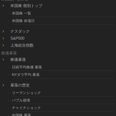
米国株 個別トップ
米国株 一覧
米国株 休場日
ナスダック
S&P500
上海総合指数
株価暴落
株価暴落
日経平均株価 暴落
NYダウ平均 暴落
暴落の歴史
リーマンショック
バブル崩壊
チャイナショック
中国株 暴落