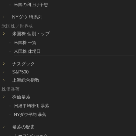
米国の利上げ予想
NYダウ 時系列
米国株／世界株
米国株 個別トップ
米国株 一覧
米国株 休場日
ナスダック
S&P500
上海総合指数
株価暴落
株価暴落
日経平均株価 暴落
NYダウ平均 暴落
暴落の歴史
リーマンショック