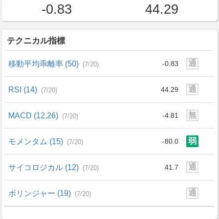
-0.83
44.29
テクニカル指標
通
移動平均乖離率 (50)
-0.83
(7/20)
通
RSI (14)
44.29
(7/20)
無
MACD (12,26)
-4.81
(7/20)
弱
モメンタム (15)
-80.0
(7/20)
通
サイコロジカル (12)
41.7
(7/20)
通
ボリンジャー (19)
(7/20)