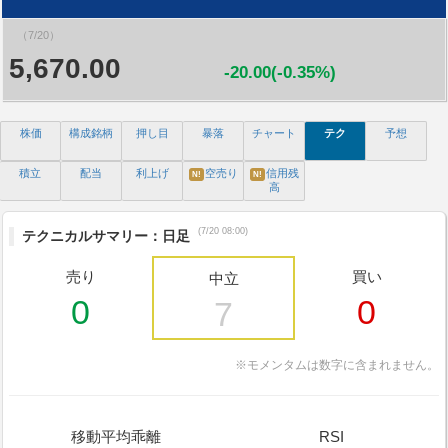
（7/20）
5,670.00
-20.00(-0.35%)
株価
構成銘柄
押し目
暴落
チャート
テク
予想
積立
配当
利上げ
空売り
信用残
N!
N!
高
(7/20 08:00)
テクニカルサマリー：日足
売り
買い
中立
0
0
7
※モメンタムは数字に含まれません。
移動平均乖離
RSI