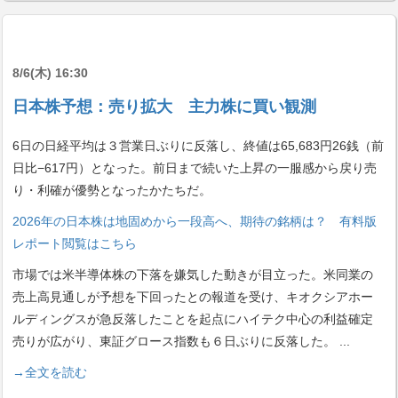
8/6(木) 16:30
日本株予想：売り拡大 主力株に買い観測
6日の日経平均は３営業日ぶりに反落し、終値は65,683円26銭（前
日比−617円）となった。前日まで続いた上昇の一服感から戻り売
り・利確が優勢となったかたちだ。
2026年の日本株は地固めから一段高へ、期待の銘柄は？ 有料版
レポート閲覧はこちら
市場では米半導体株の下落を嫌気した動きが目立った。米同業の
売上高見通しが予想を下回ったとの報道を受け、キオクシアホー
ルディングスが急反落したことを起点にハイテク中心の利益確定
売りが広がり、東証グロース指数も６日ぶりに反落した。
...
→全文を読む