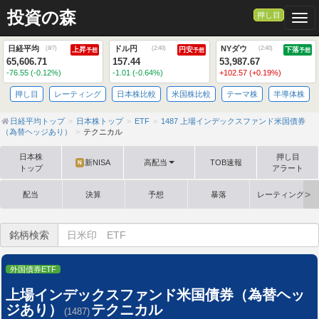
投資の森
押し目
Togg
日経平均
ドル円
NYダウ
(
8/7
)
(
2:40
)
(
2:40
)
上昇
円安
下落
予想
予想
予想
65,606.71
157.44
53,987.67
-76.55 (-0.12%)
-1.01 (-0.64%)
+102.57 (+0.19%)
押し目
レーティング
日本株比較
米国株比較
テーマ株
半導体株
日経平均トップ
日本株トップ
ETF
1487 上場インデックスファンド米国債券
（為替ヘッジあり）
テクニカル
日本株
押し目
新NISA
高配当
TOB速報
N
トップ
アラート
配当
決算
予想
暴落
レーティング格
銘柄検索
外国債券ETF
上場インデックスファンド米国債券（為替ヘッ
ジあり）
テクニカル
(1487)