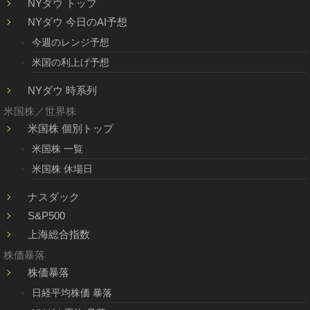
NYダウ トップ
NYダウ 今日のAI予想
今週のレンジ予想
米国の利上げ予想
NYダウ 時系列
米国株／世界株
米国株 個別トップ
米国株 一覧
米国株 休場日
ナスダック
S&P500
上海総合指数
株価暴落
株価暴落
日経平均株価 暴落