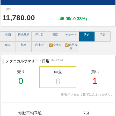
（8/7）
11,780.00
-45.00(-0.38%)
株価
構成銘柄
押し目
暴落
チャート
テク
予想
積立
配当
利上げ
空売り
信用残
N!
N!
高
(8/7 08:00)
テクニカルサマリー：日足
売り
買い
中立
0
1
6
※モメンタムは数字に含まれません。
移動平均乖離
RSI