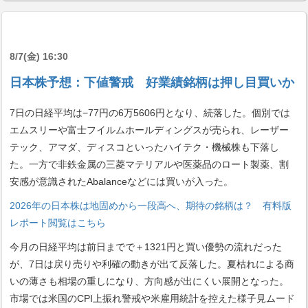
8/7(金) 16:30
日本株予想：下値警戒 好業績銘柄は押し目買いか
7日の日経平均は−77円の6万5606円となり、続落した。個別では
エムスリーや富士フイルムホールディングスが売られ、レーザー
テック、アマダ、ディスコといったハイテク・機械株も下落し
た。一方で非鉄金属の三菱マテリアルや医薬品のロート製薬、割
安感が意識されたAbalanceなどには買いが入った。
2026年の日本株は地固めから一段高へ、期待の銘柄は？ 有料版
レポート閲覧はこちら
今月の日経平均は前日までで＋1321円と買い優勢の流れだった
が、7日は戻り売りや利確の動きが出て反落した。夏枯れによる商
いの薄さも相場の重しになり、方向感が出にくい展開となった。
市場では米国のCPI上振れ警戒や米雇用統計を控えた様子見ムード