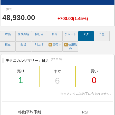
（8/7）
48,930.00
+700.00(1.45%)
株価
構成銘柄
押し目
暴落
チャート
テク
予想
積立
配当
利上げ
空売り
信用残
N!
N!
高
(8/7 08:00)
テクニカルサマリー：日足
売り
買い
中立
1
0
6
※モメンタムは数字に含まれません。
移動平均乖離
RSI