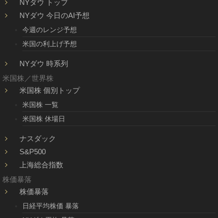
NYダウ トップ
NYダウ 今日のAI予想
今週のレンジ予想
米国の利上げ予想
NYダウ 時系列
米国株／世界株
米国株 個別トップ
米国株 一覧
米国株 休場日
ナスダック
S&P500
上海総合指数
株価暴落
株価暴落
日経平均株価 暴落