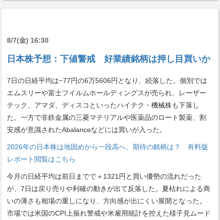
8/7(金) 16:30
日本株予想：下値警戒 好業績銘柄は押し目買いか
7日の日経平均は−77円の6万5606円となり、続落した。個別では
エムスリーや富士フイルムホールディングスが売られ、レーザー
テック、アマダ、ディスコといったハイテク・機械株も下落し
た。一方で非鉄金属の三菱マテリアルや医薬品のロート製薬、割
安感が意識されたAbalanceなどには買いが入った。
2026年の日本株は地固めから一段高へ、期待の銘柄は？ 有料版
レポート閲覧はこちら
今月の日経平均は前日までで＋1321円と買い優勢の流れだった
が、7日は戻り売りや利確の動きが出て反落した。夏枯れによる商
いの薄さも相場の重しになり、方向感が出にくい展開となった。
市場では米国のCPI上振れ警戒や米雇用統計を控えた様子見ムード