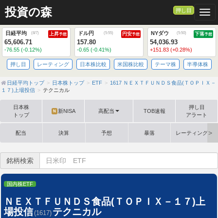
投資の森
押し目
Togg
日経平均
ドル円
NYダウ
(
8/7
)
(
5:55
)
(
5:50
)
上昇
円安
下落
予想
予想
予想
65,606.71
157.80
54,036.93
-76.55 (-0.12%)
-0.65 (-0.41%)
+151.83 (+0.28%)
押し目
レーティング
日本株比較
米国株比較
テーマ株
半導体株
日経平均トップ
日本株トップ
ETF
1617 ＮＥＸＴＦＵＮＤＳ食品(ＴＯＰＩＸ－
１７)上場投信
テクニカル
日本株
押し目
新NISA
高配当
TOB速報
N
トップ
アラート
配当
決算
予想
暴落
レーティング格
銘柄検索
国内株ETF
ＮＥＸＴＦＵＮＤＳ食品(ＴＯＰＩＸ－１７)上
場投信
テクニカル
(1617)