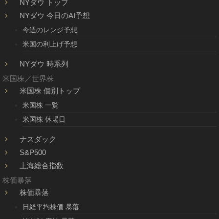
NYダウ トップ
NYダウ 今日のAI予想
今週のレンジ予想
米国の利上げ予想
NYダウ 時系列
米国株／世界株
米国株 個別トップ
米国株 一覧
米国株 休場日
ナスダック
S&P500
上海総合指数
株価暴落
株価暴落
日経平均株価 暴落