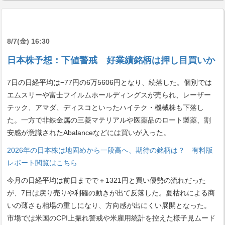
8/7(金) 16:30
日本株予想：下値警戒 好業績銘柄は押し目買いか
7日の日経平均は−77円の6万5606円となり、続落した。個別では
エムスリーや富士フイルムホールディングスが売られ、レーザー
テック、アマダ、ディスコといったハイテク・機械株も下落し
た。一方で非鉄金属の三菱マテリアルや医薬品のロート製薬、割
安感が意識されたAbalanceなどには買いが入った。
2026年の日本株は地固めから一段高へ、期待の銘柄は？ 有料版
レポート閲覧はこちら
今月の日経平均は前日までで＋1321円と買い優勢の流れだった
が、7日は戻り売りや利確の動きが出て反落した。夏枯れによる商
いの薄さも相場の重しになり、方向感が出にくい展開となった。
市場では米国のCPI上振れ警戒や米雇用統計を控えた様子見ムード