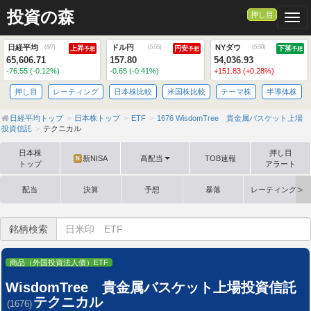
投資の森
押し目
Togg
日経平均
ドル円
NYダウ
(
8/7
)
(
5:55
)
(
5:50
)
上昇
円安
下落
予想
予想
予想
65,606.71
157.80
54,036.93
-76.55 (-0.12%)
-0.65 (-0.41%)
+151.83 (+0.28%)
押し目
レーティング
日本株比較
米国株比較
テーマ株
半導体株
日経平均トップ
日本株トップ
ETF
1676 WisdomTree 貴金属バスケット上場
投資信託
テクニカル
日本株
押し目
新NISA
高配当
TOB速報
N
トップ
アラート
配当
決算
予想
暴落
レーティング格
銘柄検索
商品（外国投資法人債）ETF
WisdomTree 貴金属バスケット上場投資信託
テクニカル
(1676)