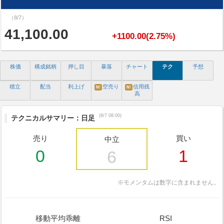
（8/7）
41,100.00
+1100.00(2.75%)
株価
構成銘柄
押し目
暴落
チャート
テク
予想
積立
配当
利上げ
空売り
信用残
N!
N!
高
(8/7 08:00)
テクニカルサマリー：日足
売り
買い
中立
0
1
6
※モメンタムは数字に含まれません。
移動平均乖離
RSI