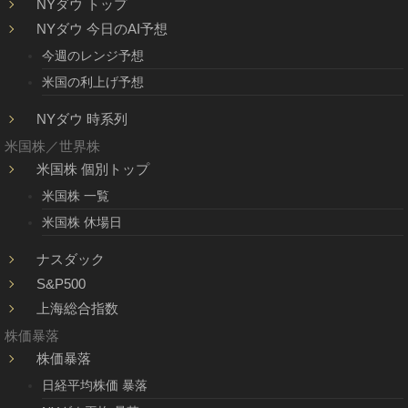
NYダウ トップ
NYダウ 今日のAI予想
今週のレンジ予想
米国の利上げ予想
NYダウ 時系列
米国株／世界株
米国株 個別トップ
米国株 一覧
米国株 休場日
ナスダック
S&P500
上海総合指数
株価暴落
株価暴落
日経平均株価 暴落