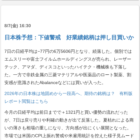
8/7(金) 16:30
日本株予想：下値警戒 好業績銘柄は押し目買いか
7日の日経平均は−77円の6万5606円となり、続落した。個別では
エムスリーや富士フイルムホールディングスが売られ、レーザー
テック、アマダ、ディスコといったハイテク・機械株も下落し
た。一方で非鉄金属の三菱マテリアルや医薬品のロート製薬、割
安感が意識されたAbalanceなどには買いが入った。
2026年の日本株は地固めから一段高へ、期待の銘柄は？ 有料版
レポート閲覧はこちら
今月の日経平均は前日までで＋1321円と買い優勢の流れだった
が、7日は戻り売りや利確の動きが出て反落した。夏枯れによる商
いの薄さも相場の重しになり、方向感が出にくい展開となった。
市場では米国のCPI上振れ警戒や米雇用統計を控えた様子見ムード