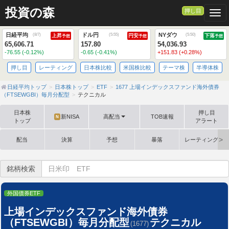
投資の森
押し目
Togg
日経平均
ドル円
NYダウ
(
8/7
)
(
5:55
)
(
5:50
)
上昇
円安
下落
予想
予想
予想
65,606.71
157.80
54,036.93
-76.55 (-0.12%)
-0.65 (-0.41%)
+151.83 (+0.28%)
押し目
レーティング
日本株比較
米国株比較
テーマ株
半導体株
日経平均トップ
日本株トップ
ETF
1677 上場インデックスファンド海外債券
（FTSEWGBI）毎月分配型
テクニカル
日本株
押し目
新NISA
高配当
TOB速報
N
トップ
アラート
配当
決算
予想
暴落
レーティング格
銘柄検索
外国債券ETF
上場インデックスファンド海外債券
（FTSEWGBI）毎月分配型
テクニカル
(1677)