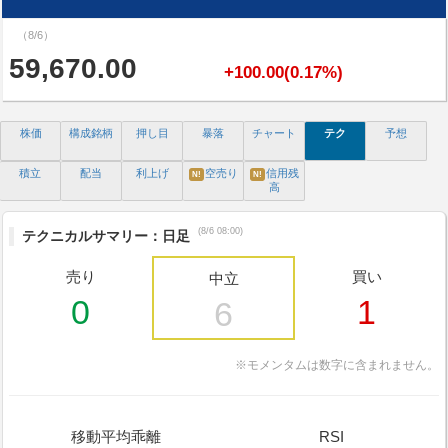
（8/6）
59,670.00
+100.00(0.17%)
株価
構成銘柄
押し目
暴落
チャート
テク
予想
積立
配当
利上げ
空売り
信用残
N!
N!
高
(8/6 08:00)
テクニカルサマリー：日足
売り
買い
中立
0
1
6
※モメンタムは数字に含まれません。
移動平均乖離
RSI