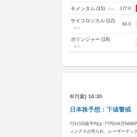
モメンタム (15)
177.0
(8/7)
サイコロジカル (12)
50.0
(8/7)
ボリンジャー (19)
(8/7)
8/7(金) 16:30
日本株予想：下値警戒 
7日の日経平均は−77円の6万56
ィングスが売られ、レーザーテッ