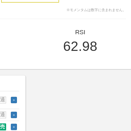
※モメンタムは数字に含まれません。
RSI
62.98
通
»
通
»
売
»