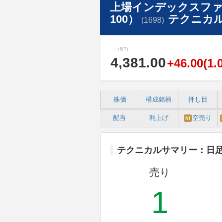
上場インデックスファ
100）
テクニカ
(1698)
（8/7）
4,381.00
+46.00(1.
株価
構成銘柄
押し目
配当
利上げ
空売り
N!
テクニカルサマリー：日
売り
1