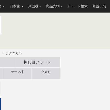
物
日本株
米国株
商品先物
チャート検索
暴落予想
）
テクニカル
押し目
アラート
テーマ株
空売り