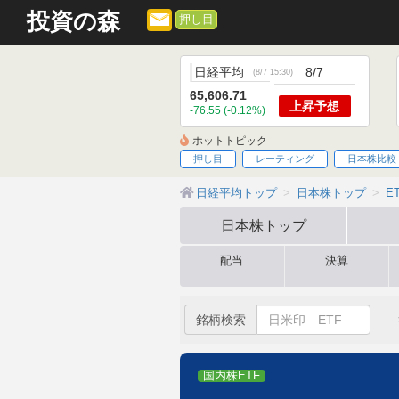
投資の森
押し目
日経平均
8/7
(
8/7 15:30
)
65,606.71
上昇
予想
-76.55 (-0.12%)
ホットトピック
押し目
レーティング
日本株比較
日経平均トップ
日本株トップ
E
日本株
トップ
配当
決算
銘柄検索
国内株ETF