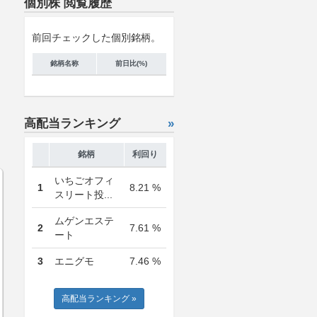
個別株 閲覧履歴
前回チェックした個別銘柄。
銘柄名称
前日比(%)
高配当ランキング
»
銘柄
利回り
いちごオフィ
1
8.21 %
スリート投...
ムゲンエステ
2
7.61 %
ート
3
エニグモ
7.46 %
高配当ランキング »