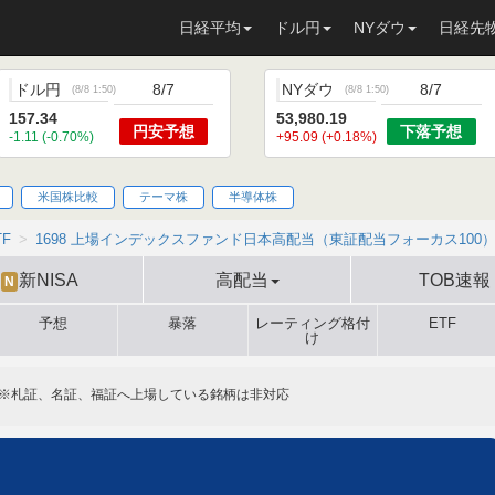
日経平均
ドル円
NYダウ
日経先
ドル円
8/7
NYダウ
8/7
(
8/8 1:50
)
(
8/8 1:50
)
157.34
53,980.19
円安
予想
下落
予想
-1.11 (-0.70%)
+95.09 (+0.18%)
米国株比較
テーマ株
半導体株
TF
1698 上場インデックスファンド日本高配当（東証配当フォーカス100
新NISA
高配当
TOB速報
N
予想
暴落
レーティング格付
ETF
け
※札証、名証、福証へ上場している銘柄は非対応