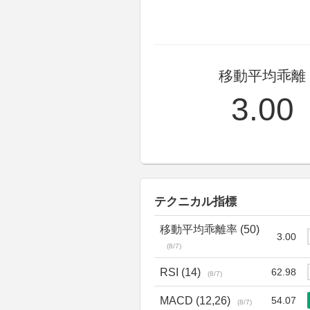
移動平均乖離
3.00
テクニカル指標
移動平均乖離率 (50)
3.00
(8/7)
RSI (14)
62.98
(8/7)
MACD (12,26)
54.07
(8/7)