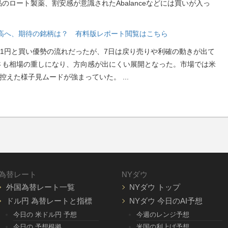
ロート製薬、割安感が意識されたAbalanceなどには買いが入っ
段高へ、期待の銘柄は？ 有料版レポート閲覧はこちら
21円と買い優勢の流れだったが、7日は戻り売りや利確の動きが出て
さも相場の重しになり、方向感が出にくい展開となった。市場では米
を控えた様子見ムードが強まっていた。
...
為替レート
NYダウ
外国為替レート一覧
NYダウ トップ
ドル円 為替レートと指標
NYダウ 今日のAI予想
今日の 米ドル円 予想
今週のレンジ予想
今日の 予想根拠
米国の利上げ予想