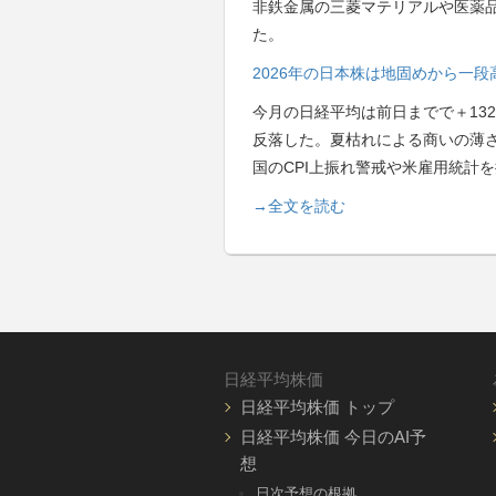
非鉄金属の三菱マテリアルや医薬品の
た。
2026年の日本株は地固めから一
今月の日経平均は前日までで＋13
反落した。夏枯れによる商いの薄
国のCPI上振れ警戒や米雇用統計
→全文を読む
日経平均株価
日経平均株価 トップ
日経平均株価 今日のAI予
想
日次予想の根拠