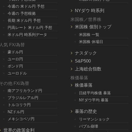
今週の 米ドル円 予想
NYダウ 時系列
今週の 予想根拠
米国株／世界株
長期 米ドル円 予想
米国株 個別トップ
円高レート 米ドル円 予想
米ドル円 時系列データ
米国株 一覧
米国株 休場日
人気 FX/為替
豪ドル円
ナスダック
ユーロ円
S&P500
ポンド円
上海総合指数
ユーロドル
株価暴落
その他 FX/為替
株価暴落
南アフリカランド円
日経平均株価 暴落
ブラジルレアル円
NYダウ平均 暴落
トルコリラ円
暴落の歴史
NZドル円
メキシコペソ円
リーマンショック
バブル崩壊
世界の政策金利