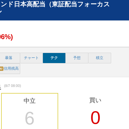
ンド日本高配当（東証配当フォーカス
ル
06%)
暴落
チャート
テク
予想
積立
信用残高
N!
(8/7 08:00)
足
買い
中立
0
6