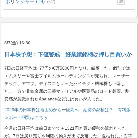
通
ボリンジャー (19)
(8/7)
8/7(金) 16:30
日本株予想：下値警戒 好業績銘柄は押し目買いか
7日の日経平均は−77円の6万5606円となり、続落した。個別では
エムスリーや富士フイルムホールディングスが売られ、レーザー
テック、アマダ、ディスコといったハイテク・機械株も下落し
た。一方で非鉄金属の三菱マテリアルや医薬品のロート製薬、割
安感が意識されたAbalanceなどには買いが入った。
2026年の日本株は地固めから一段高へ、期待の銘柄は？ 有料版
レポート閲覧はこちら
今月の日経平均は前日までで＋1321円と買い優勢の流れだった
が、7日は戻り売りや利確の動きが出て反落した。夏枯れによる商