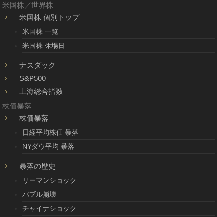
米国株／世界株
米国株 個別トップ
米国株 一覧
米国株 休場日
ナスダック
S&P500
上海総合指数
株価暴落
株価暴落
日経平均株価 暴落
NYダウ平均 暴落
暴落の歴史
リーマンショック
バブル崩壊
チャイナショック