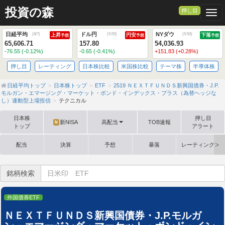
投資の森
押し目
Togg
日経平均
ドル円
NYダウ
(
8/7
)
(
5:55
)
(
5:50
)
上昇
円安
下落
予想
予想
予想
65,606.71
157.80
54,036.93
-76.55 (-0.12%)
-0.65 (-0.41%)
+151.83 (+0.28%)
押し目
レーティング
日本株比較
米国株比較
テーマ株
半導体株
日経平均トップ
日本株トップ
ETF
2519 ＮＥＸＴＦＵＮＤＳ新興国債券・J.P.
モルガン・エマージング・マーケット・ボンド・インデックス・プラス（為替ヘッジな
し）連動型上場投信
テクニカル
日本株
押し目
新NISA
高配当
TOB速報
N
トップ
アラート
配当
決算
予想
暴落
レーティング格
銘柄検索
外国債券ETF
ＮＥＸＴＦＵＮＤＳ新興国債券・J.P.モルガ