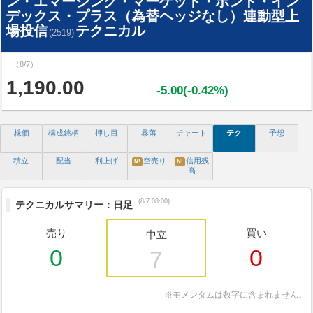
ン・エマージング・マーケット・ボンド・イン
デックス・プラス（為替ヘッジなし）連動型上
場投信
テクニカル
(2519)
（8/7）
1,190.00
-5.00(-0.42%)
株価
構成銘柄
押し目
暴落
チャート
テク
予想
積立
配当
利上げ
空売り
信用残
N!
N!
高
(8/7 08:00)
テクニカルサマリー：日足
売り
買い
中立
0
0
7
※モメンタムは数字に含まれません。