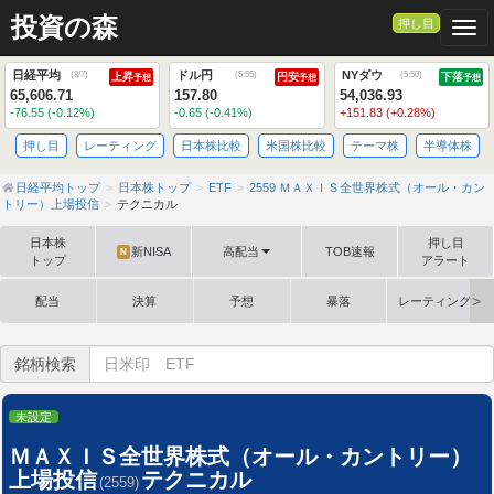
投資の森
押し目
Togg
日経平均
ドル円
NYダウ
(
8/7
)
(
5:55
)
(
5:50
)
上昇
円安
下落
予想
予想
予想
65,606.71
157.80
54,036.93
-76.55 (-0.12%)
-0.65 (-0.41%)
+151.83 (+0.28%)
押し目
レーティング
日本株比較
米国株比較
テーマ株
半導体株
日経平均トップ
日本株トップ
ETF
2559 ＭＡＸＩＳ全世界株式（オール・カン
トリー）上場投信
テクニカル
日本株
押し目
新NISA
高配当
TOB速報
N
トップ
アラート
配当
決算
予想
暴落
レーティング格
銘柄検索
未設定
ＭＡＸＩＳ全世界株式（オール・カントリー）
上場投信
テクニカル
(2559)