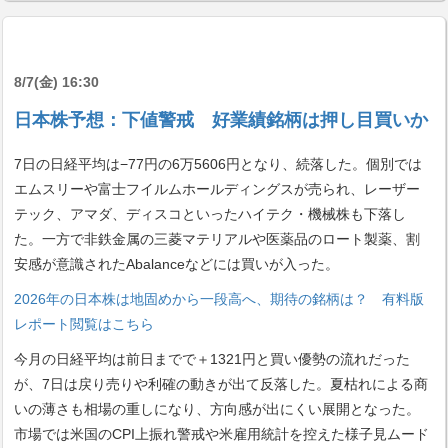
8/7(金) 16:30
日本株予想：下値警戒 好業績銘柄は押し目買いか
7日の日経平均は−77円の6万5606円となり、続落した。個別では
エムスリーや富士フイルムホールディングスが売られ、レーザー
テック、アマダ、ディスコといったハイテク・機械株も下落し
た。一方で非鉄金属の三菱マテリアルや医薬品のロート製薬、割
安感が意識されたAbalanceなどには買いが入った。
2026年の日本株は地固めから一段高へ、期待の銘柄は？ 有料版
レポート閲覧はこちら
今月の日経平均は前日までで＋1321円と買い優勢の流れだった
が、7日は戻り売りや利確の動きが出て反落した。夏枯れによる商
いの薄さも相場の重しになり、方向感が出にくい展開となった。
市場では米国のCPI上振れ警戒や米雇用統計を控えた様子見ムード