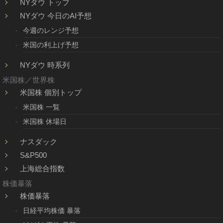
NYダウ トップ
NYダウ 今日のAI予想
今週のレンジ予想
米国の利上げ予想
NYダウ 時系列
米国株／世界株
米国株 個別トップ
米国株 一覧
米国株 休場日
ナスダック
S&P500
上海総合指数
株価暴落
株価暴落
日経平均株価 暴落