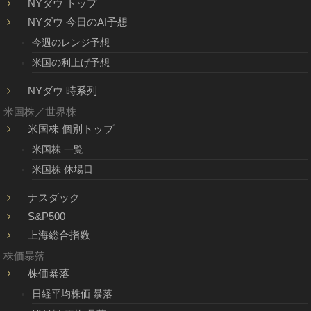
NYダウ トップ
NYダウ 今日のAI予想
今週のレンジ予想
米国の利上げ予想
NYダウ 時系列
米国株／世界株
米国株 個別トップ
米国株 一覧
米国株 休場日
ナスダック
S&P500
上海総合指数
株価暴落
株価暴落
日経平均株価 暴落