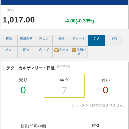
（8/7）
1,017.00
-4.00(-0.39%)
株価
構成銘柄
押し目
暴落
チャート
テク
予想
積立
配当
利上げ
空売り
信用残
N!
N!
高
(8/7 08:00)
テクニカルサマリー：日足
売り
買い
中立
0
0
7
※モメンタムは数字に含まれません。
移動平均乖離
RSI