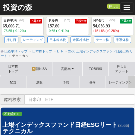
投資の森
押し目
Togg
日経平均
ドル円
NYダウ
(
8/7
)
(
5:55
)
(
5:50
)
上昇
円安
下落
予想
予想
予想
65,606.71
157.80
54,036.93
-76.55 (-0.12%)
-0.65 (-0.41%)
+151.83 (+0.28%)
押し目
レーティング
日本株比較
米国株比較
テーマ株
半導体株
日経平均トップ
日本株トップ
ETF
2566 上場インデックスファンド日経ESGリ
ート
テクニカル
日本株
押し目
新NISA
高配当
TOB速報
N
トップ
アラート
配当
決算
予想
暴落
レーティング格
銘柄検索
不動産ETF
上場インデックスファンド日経ESGリート
(2566)
テクニカル