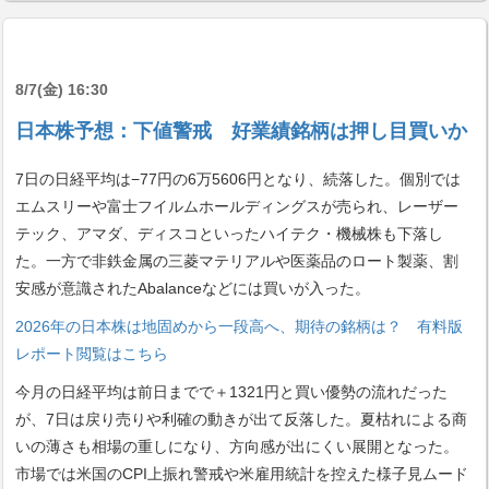
8/7(金) 16:30
日本株予想：下値警戒 好業績銘柄は押し目買いか
7日の日経平均は−77円の6万5606円となり、続落した。個別では
エムスリーや富士フイルムホールディングスが売られ、レーザー
テック、アマダ、ディスコといったハイテク・機械株も下落し
た。一方で非鉄金属の三菱マテリアルや医薬品のロート製薬、割
安感が意識されたAbalanceなどには買いが入った。
2026年の日本株は地固めから一段高へ、期待の銘柄は？ 有料版
レポート閲覧はこちら
今月の日経平均は前日までで＋1321円と買い優勢の流れだった
が、7日は戻り売りや利確の動きが出て反落した。夏枯れによる商
いの薄さも相場の重しになり、方向感が出にくい展開となった。
市場では米国のCPI上振れ警戒や米雇用統計を控えた様子見ムード