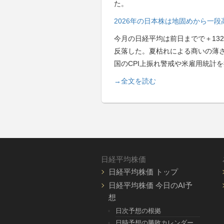
た。
2026年の日本株は地固めから一
今月の日経平均は前日までで＋13
反落した。夏枯れによる商いの薄
国のCPI上振れ警戒や米雇用統計
→全文を読む
日経平均株価
日経平均株価 トップ
日経平均株価 今日のAI予
想
日次予想の根拠
日時予想の勝敗カレンダー