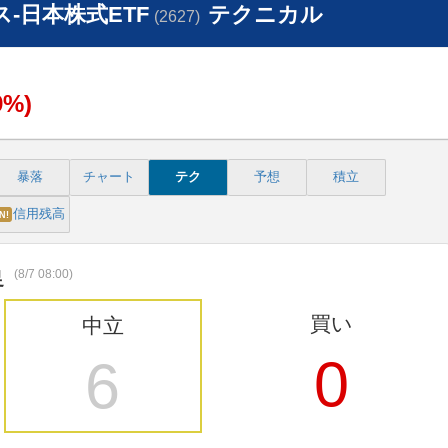
-日本株式ETF
テクニカル
(2627)
9%)
暴落
チャート
テク
予想
積立
信用残高
N!
(8/7 08:00)
足
買い
中立
0
6