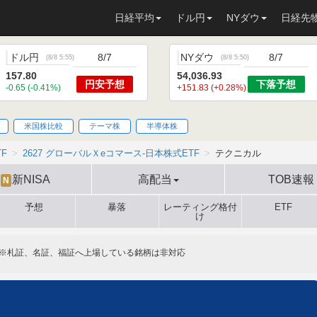
日経平均
ドル円
NYダウ
日経先
ドル円
8/7
NYダウ
8/7
(
8/8 5:55
)
(
8/8 5:50
)
157.80
54,036.93
円安
予想
下落
予想
-0.65 (-0.41%)
+151.83 (+0.28%)
米国株比較
テーマ株
半導体株
TF
2627 グローバルＸeコマース-日本株式ETF
テクニカル
新NISA
高配当
TOB速報
N
予想
暴落
レーティング格付
ETF
け
※札証、名証、福証へ上場している銘柄は非対応