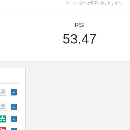
※モメンタムは数字に含まれません。
RSI
53.47
通
»
通
»
売
»