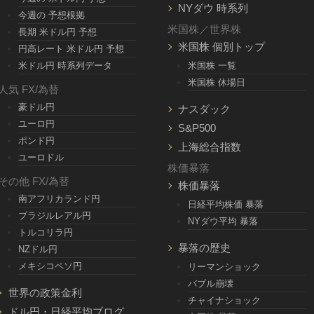
NYダウ 時系列
今週の 予想根拠
米国株／世界株
長期 米ドル円 予想
米国株 個別トップ
円高レート 米ドル円 予想
米ドル円 時系列データ
米国株 一覧
米国株 休場日
人気 FX/為替
豪ドル円
ナスダック
ユーロ円
S&P500
ポンド円
上海総合指数
ユーロドル
株価暴落
その他 FX/為替
株価暴落
南アフリカランド円
日経平均株価 暴落
ブラジルレアル円
NYダウ平均 暴落
トルコリラ円
暴落の歴史
NZドル円
メキシコペソ円
リーマンショック
バブル崩壊
世界の政策金利
チャイナショック
ドル円・日経平均ブログ