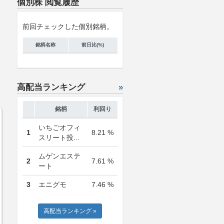
個別株 閲覧履歴
前回チェックした個別銘柄。
銘柄名称
前日比(%)
高配当ランキング
»
銘柄
利回り
いちごオフィ
1
8.21 %
スリート投...
ムゲンエステ
2
7.61 %
ート
3
エニグモ
7.46 %
高配当ランキング »