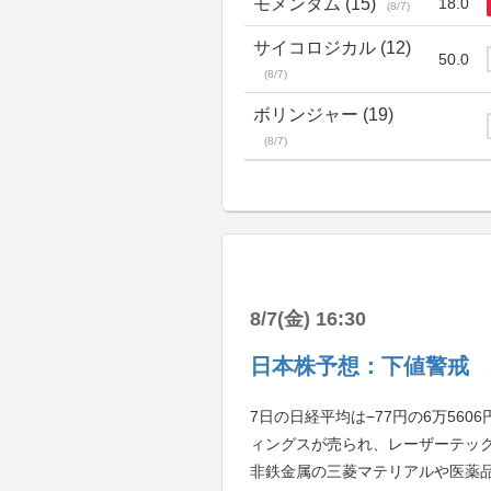
モメンタム (15)
18.0
(8/7)
サイコロジカル (12)
50.0
(8/7)
ボリンジャー (19)
(8/7)
8/7(金) 16:30
日本株予想：下値警戒 
7日の日経平均は−77円の6万56
ィングスが売られ、レーザーテッ
非鉄金属の三菱マテリアルや医薬品の