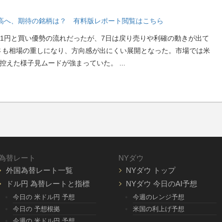
段高へ、期待の銘柄は？ 有料版レポート閲覧はこちら
21円と買い優勢の流れだったが、7日は戻り売りや利確の動きが出て
さも相場の重しになり、方向感が出にくい展開となった。市場では米
を控えた様子見ムードが強まっていた。
...
為替レート
NYダウ
外国為替レート一覧
NYダウ トップ
ドル円 為替レートと指標
NYダウ 今日のAI予想
今日の 米ドル円 予想
今週のレンジ予想
今日の 予想根拠
米国の利上げ予想
今週の 米ドル円 予想