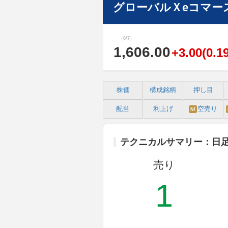
グローバルＸeコマース
（8/7）
1,606.00
+3.00(0.1
株価
構成銘柄
押し目
配当
利上げ
空売り
N!
テクニカルサマリー：日
売り
1