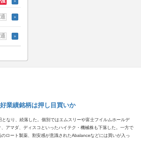
強
»
通
»
通
»
好業績銘柄は押し目買いか
06円となり、続落した。個別ではエムスリーや富士フイルムホールデ
ク、アマダ、ディスコといったハイテク・機械株も下落した。一方で
ロート製薬、割安感が意識されたAbalanceなどには買いが入っ