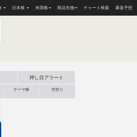
物
日本株
米国株
商品先物
チャート検索
暴落予想
押し目
アラート
テーマ株
空売り