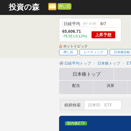
投資の森
押し目
日経平均
8/7
(
8/7 15:30
)
65,606.71
上昇
予想
-76.55 (-0.12%)
ホットトピック
押し目
レーティング
日本株比較
日経平均トップ
日本株トップ
E
日本株
トップ
配当
決算
銘柄検索
国内株ETF