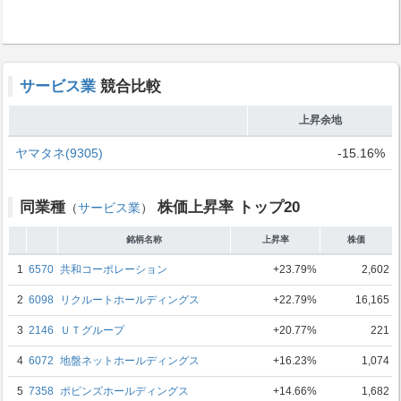
サービス業
競合比較
上昇余地
ヤマタネ(9305)
-15.16%
同業種
株価上昇率 トップ20
（
サービス業
）
銘柄名称
上昇率
株価
1
6570
共和コーポレーション
+23.79%
2,602
2
6098
リクルートホールディングス
+22.79%
16,165
3
2146
ＵＴグループ
+20.77%
221
4
6072
地盤ネットホールディングス
+16.23%
1,074
5
7358
ポピンズホールディングス
+14.66%
1,682