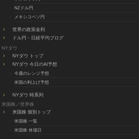
NZドル円
メキシコペソ円
世界の政策金利
ドル円・日経平均ブログ
NYダウ
NYダウ トップ
NYダウ 今日のAI予想
今週のレンジ予想
米国の利上げ予想
NYダウ 時系列
米国株／世界株
米国株 個別トップ
米国株 一覧
米国株 休場日