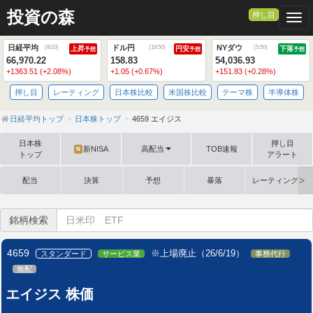
投資の森
押し目
Togg
日経平均
ドル円
NYダウ
(
8/10
)
(
18:50
)
(
5:50
)
上昇
円安
下落
予想
予想
予想
66,970.22
158.83
54,036.93
+1363.51 (+2.08%)
+1.05 (+0.67%)
+151.83 (+0.28%)
押し目
レーティング
日本株比較
米国株比較
テーマ株
半導体株
日経平均トップ
日本株トップ
4659 エイジス
日本株
押し目
新NISA
高配当
TOB速報
N
トップ
アラート
配当
決算
予想
暴落
レーティング格
銘柄検索
4659
※上場廃止（26/6/19）
スタンダード
サービス業
事務代行
無配
エイジス 株価