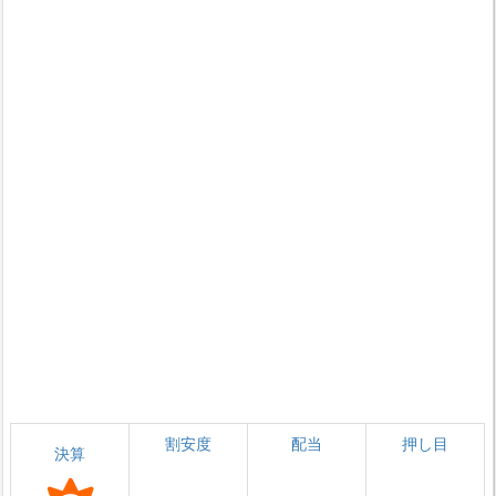
割安度
配当
押し目
決算