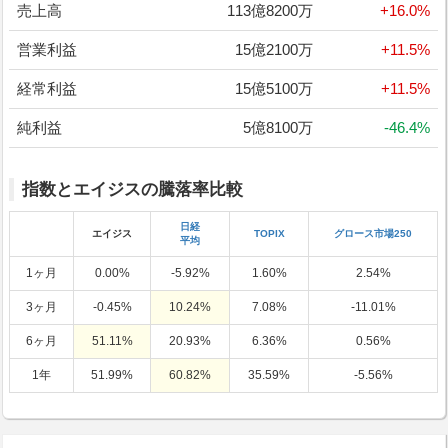
売上高
113億8200万
+16.0%
営業利益
15億2100万
+11.5%
経常利益
15億5100万
+11.5%
純利益
5億8100万
-46.4%
指数とエイジスの騰落率比較
日経
エイジス
TOPIX
グロース市場250
平均
1ヶ月
0.00%
-5.92%
1.60%
2.54%
3ヶ月
-0.45%
10.24%
7.08%
-11.01%
6ヶ月
51.11%
20.93%
6.36%
0.56%
1年
51.99%
60.82%
35.59%
-5.56%