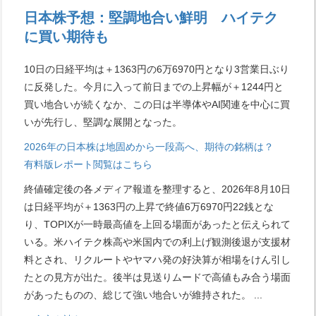
日本株予想：堅調地合い鮮明 ハイテク
に買い期待も
10日の日経平均は＋1363円の6万6970円となり3営業日ぶり
に反発した。今月に入って前日までの上昇幅が＋1244円と
買い地合いが続くなか、この日は半導体やAI関連を中心に買
いが先行し、堅調な展開となった。
2026年の日本株は地固めから一段高へ、期待の銘柄は？
有料版レポート閲覧はこちら
終値確定後の各メディア報道を整理すると、2026年8月10日
は日経平均が＋1363円の上昇で終値6万6970円22銭とな
り、TOPIXが一時最高値を上回る場面があったと伝えられて
いる。米ハイテク株高や米国内での利上げ観測後退が支援材
料とされ、リクルートやヤマハ発の好決算が相場をけん引し
たとの見方が出た。後半は見送りムードで高値もみ合う場面
があったものの、総じて強い地合いが維持された。
...