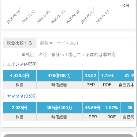
-40 %
2025-12-26
2026-05-21
2025-09-26
2026-02-16
2026-07-03
2025-11-12
2026-04-02
競合比較する
※札証、名証、福証へ上場している銘柄は非対応
エイジス
(4659)
4,420.0円
476億900万
18.02
7.75%
81.4%
株価
時価総額
PER
ROE
自己資本
ヤマタネ
(9305)
2,025円
459億4400万
46.69倍
1.57%
35.
株価
時価総額
PER
ROE
自己資