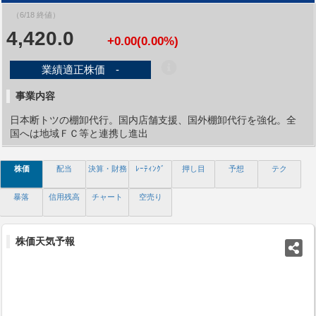
（6/18 終値）
4,420.0
+0.00(0.00%)
業績適正株価 -
事業内容
日本断トツの棚卸代行。国内店舗支援、国外棚卸代行を強化。全
国へは地域ＦＣ等と連携し進出
株価
配当
決算・財務
ﾚｰﾃｨﾝｸﾞ
押し目
予想
テク
暴落
信用残高
チャート
空売り
株価天気予報