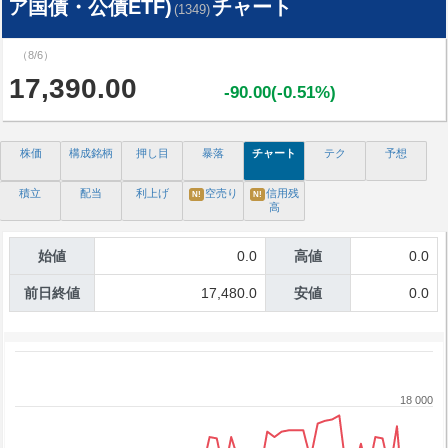
ア国債・公債ETF)
チャート
(1349)
（8/6）
17,390.00
-90.00(-0.51%)
株価
構成銘柄
押し目
暴落
チャート
テク
予想
積立
配当
利上げ
空売り
信用残
N!
N!
高
始値
0.0
高値
0.0
前日終値
17,480.0
安値
0.0
18 000