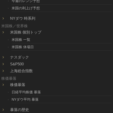
今週のレンジ予想
米国の利上げ予想
NYダウ 時系列
米国株／世界株
米国株 個別トップ
米国株 一覧
米国株 休場日
ナスダック
S&P500
上海総合指数
株価暴落
株価暴落
日経平均株価 暴落
NYダウ平均 暴落
暴落の歴史