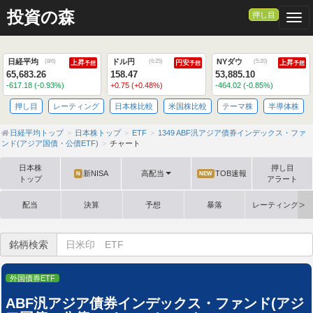
>
投資の森
押し目
Togg
日経平均
ドル円
NYダウ
(
8/6
)
(
6:25
)
(
5:20
)
上昇
円安
上昇
予想
予想
予想
65,683.26
158.47
53,885.10
-617.18 (-0.93%)
+0.75 (+0.48%)
-464.02 (-0.85%)
押し目
レーティング
日本株比較
米国株比較
テーマ株
半導体株
日経平均トップ
日本株トップ
ETF
1349 ABF汎アジア債券インデックス・ファ
ンド(アジア国債・公債ETF)
チャート
日本株
押し目
新NISA
高配当
TOB速報
N
NEW
トップ
アラート
配当
決算
予想
暴落
レーティング格
銘柄検索
外国債券ETF
ABF汎アジア債券インデックス・ファンド(アジ