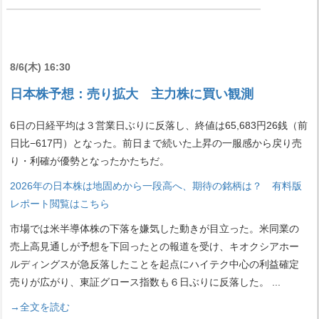
8/6(木) 16:30
日本株予想：売り拡大 主力株に買い観測
6日の日経平均は３営業日ぶりに反落し、終値は65,683円26銭（前
日比−617円）となった。前日まで続いた上昇の一服感から戻り売
り・利確が優勢となったかたちだ。
2026年の日本株は地固めから一段高へ、期待の銘柄は？ 有料版
レポート閲覧はこちら
市場では米半導体株の下落を嫌気した動きが目立った。米同業の
売上高見通しが予想を下回ったとの報道を受け、キオクシアホー
ルディングスが急反落したことを起点にハイテク中心の利益確定
売りが広がり、東証グロース指数も６日ぶりに反落した。
...
→全文を読む