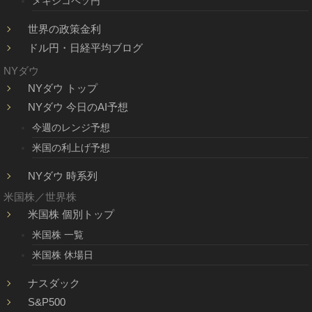
メキシコペソ円
世界の政策金利
ドル円・日経平均ブログ
NYダウ
NYダウ トップ
NYダウ 今日のAI予想
今週のレンジ予想
米国の利上げ予想
NYダウ 時系列
米国株／世界株
米国株 個別トップ
米国株 一覧
米国株 休場日
ナスダック
S&P500