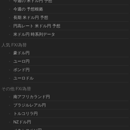
今週の 米ドル円 予想
今週の 予想根拠
長期 米ドル円 予想
円高レート 米ドル円 予想
米ドル円 時系列データ
人気 FX/為替
豪ドル円
ユーロ円
ポンド円
ユーロドル
その他 FX/為替
南アフリカランド円
ブラジルレアル円
トルコリラ円
NZドル円