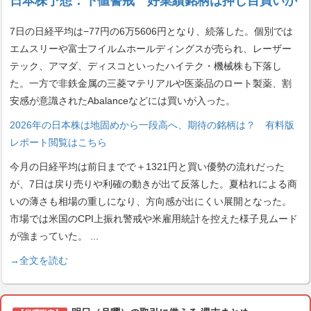
日本株予想：下値警戒 好業績銘柄は押し目買いか
7日の日経平均は−77円の6万5606円となり、続落した。個別では
エムスリーや富士フイルムホールディングスが売られ、レーザー
テック、アマダ、ディスコといったハイテク・機械株も下落し
た。一方で非鉄金属の三菱マテリアルや医薬品のロート製薬、割
安感が意識されたAbalanceなどには買いが入った。
2026年の日本株は地固めから一段高へ、期待の銘柄は？ 有料版
レポート閲覧はこちら
今月の日経平均は前日までで＋1321円と買い優勢の流れだった
が、7日は戻り売りや利確の動きが出て反落した。夏枯れによる商
いの薄さも相場の重しになり、方向感が出にくい展開となった。
市場では米国のCPI上振れ警戒や米雇用統計を控えた様子見ムード
が強まっていた。
...
→全文を読む