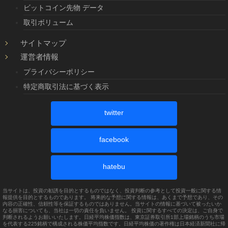
ビットコイン先物 データ
取引ボリューム
サイトマップ
運営者情報
プライバシーポリシー
特定商取引法に基づく表示
twitter
facebook
hatebu
当サイトは、投資の勧誘を目的とするものではなく、投資判断の参考として投資一般に関する情
報提供を目的とするものであります。 将来的な予想に関する情報は、あくまで予想であり、その
内容の正確性、信頼性等を保証するものではありません。当サイトの情報に基づいて被ったいか
なる損害についても、当社は一切の責任を負いません。 投資に関するすべての決定は、ご自身で
判断されるようお願いいたします。日経平均株価指数は、東京証券取引所1部上場銘柄のうち市場
を代表する225銘柄で構成される株価平均指数です。日経平均株価の著作権は日本経済新聞社に帰