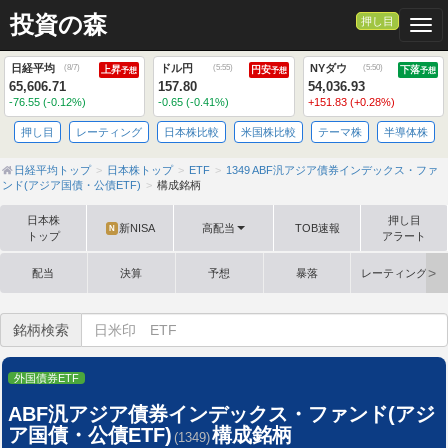
投資の森
押し目
Togg
日経平均
ドル円
NYダウ
(
8/7
)
(
5:55
)
(
5:50
)
上昇
円安
下落
予想
予想
予想
65,606.71
157.80
54,036.93
-76.55 (-0.12%)
-0.65 (-0.41%)
+151.83 (+0.28%)
押し目
レーティング
日本株比較
米国株比較
テーマ株
半導体株
日経平均トップ
日本株トップ
ETF
1349 ABF汎アジア債券インデックス・ファ
ンド(アジア国債・公債ETF)
構成銘柄
日本株
押し目
新NISA
高配当
TOB速報
N
トップ
アラート
配当
決算
予想
暴落
レーティング格
銘柄検索
外国債券ETF
ABF汎アジア債券インデックス・ファンド(アジ
ア国債・公債ETF)
構成銘柄
(1349)