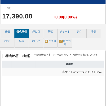
（8/7）
17,390.00
+0.00(0.00%)
株価
構成銘柄
押し目
暴落
チャート
テク
予想
積立
配当
利上げ
空売り
信用残
N!
N!
高
※構成銘柄は日本、アメリカの株式、ETF銘柄のみ表示しています。
構成銘柄 0銘柄
銘柄名
当サイトのデータにありません