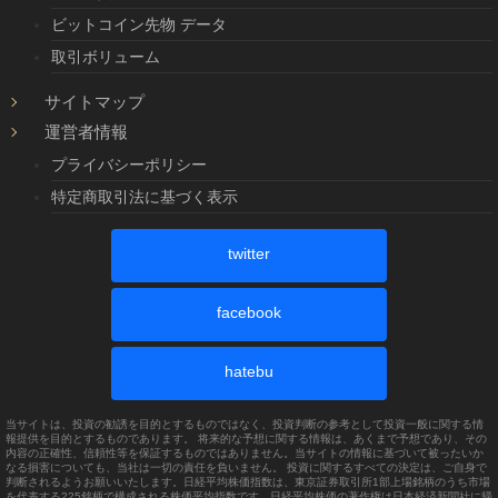
ビットコイン先物 データ
取引ボリューム
サイトマップ
運営者情報
プライバシーポリシー
特定商取引法に基づく表示
twitter
facebook
hatebu
当サイトは、投資の勧誘を目的とするものではなく、投資判断の参考として投資一般に関する情
報提供を目的とするものであります。 将来的な予想に関する情報は、あくまで予想であり、その
内容の正確性、信頼性等を保証するものではありません。当サイトの情報に基づいて被ったいか
なる損害についても、当社は一切の責任を負いません。 投資に関するすべての決定は、ご自身で
判断されるようお願いいたします。日経平均株価指数は、東京証券取引所1部上場銘柄のうち市場
を代表する225銘柄で構成される株価平均指数です。日経平均株価の著作権は日本経済新聞社に帰