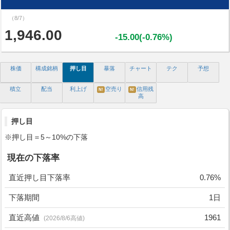
（8/7）
1,946.00
-15.00(-0.76%)
株価
構成銘柄
押し目
暴落
チャート
テク
予想
積立
配当
利上げ
空売り
信用残
N!
N!
高
押し目
※押し目＝5～10%の下落
現在の下落率
直近押し目下落率
0.76%
下落期間
1日
直近高値
1961
(2026/8/6高値)