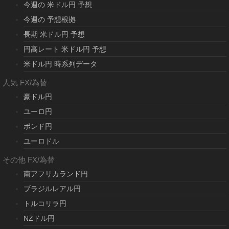
今週の 米ドル円 予想
今週の 予想根拠
長期 米ドル円 予想
円高レート 米ドル円 予想
米ドル円 時系列データ
人気 FX/為替
豪ドル円
ユーロ円
ポンド円
ユーロドル
その他 FX/為替
南アフリカランド円
ブラジルレアル円
トルコリラ円
NZドル円