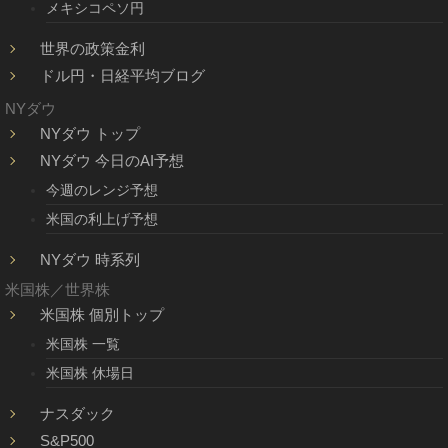
メキシコペソ円
世界の政策金利
ドル円・日経平均ブログ
NYダウ
NYダウ トップ
NYダウ 今日のAI予想
今週のレンジ予想
米国の利上げ予想
NYダウ 時系列
米国株／世界株
米国株 個別トップ
米国株 一覧
米国株 休場日
ナスダック
S&P500