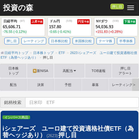
投資の森
押し目
Togg
日経平均
ドル円
NYダウ
(
8/7
)
(
5:55
)
(
5:50
)
上昇
円安
下落
予想
予想
予想
65,606.71
157.80
54,036.93
-76.55 (-0.12%)
-0.65 (-0.41%)
+151.83 (+0.28%)
押し目
レーティング
日本株比較
米国株比較
テーマ株
半導体株
日経平均トップ
日本株トップ
ETF
2623 iシェアーズ ユーロ建て投資適格社債
ETF（為替ヘッジあり）
押し目
日本株
押し目
新NISA
高配当
TOB速報
N
トップ
アラート
配当
決算
予想
暴落
レーティング格
銘柄検索
インバース商品
iシェアーズ ユーロ建て投資適格社債ETF（為
替ヘッジあり）
押し目
(2623)