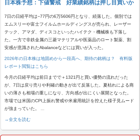
日本株予想：下値警戒 好業績銘柄は押し目買いか
7日の日経平均は−77円の6万5606円となり、続落した。個別では
エムスリーや富士フイルムホールディングスが売られ、レーザー
テック、アマダ、ディスコといったハイテク・機械株も下落し
た。一方で非鉄金属の三菱マテリアルや医薬品のロート製薬、割
安感が意識されたAbalanceなどには買いが入った。
2026年の日本株は地固めから一段高へ、期待の銘柄は？ 有料版
レポート閲覧はこちら
今月の日経平均は前日までで＋1321円と買い優勢の流れだった
が、7日は戻り売りや利確の動きが出て反落した。夏枯れによる商
いの薄さも相場の重しになり、方向感が出にくい展開となった。
市場では米国のCPI上振れ警戒や米雇用統計を控えた様子見ムード
が強まっていた。
...
→全文を読む