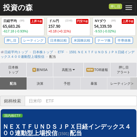
投資の森
押し目
Togg
日経平均
ドル円
NYダウ
(
8/6
)
(
22:40
)
(
8/6
)
上昇
円安
上昇
予想
予想
予想
65,683.26
157.90
54,339.59
-617.18 (-0.93%)
+0.18 (+0.11%)
-9.53 (-0.02%)
押し目
レーティング
日本株比較
米国株比較
テーマ株
半導体株
日経平均トップ
日本株トップ
ETF
1591 ＮＥＸＴＦＵＮＤＳＪＰＸ日経インデ
ックス４００連動型上場投信
配当
日本株
押し目
新NISA
高配当
TOB速報
N
NEW
トップ
アラート
配当
決算
予想
暴落
レーティング格
銘柄検索
国内株ETF
ＮＥＸＴＦＵＮＤＳＪＰＸ日経インデックス４
００連動型上場投信
配当
(1591)