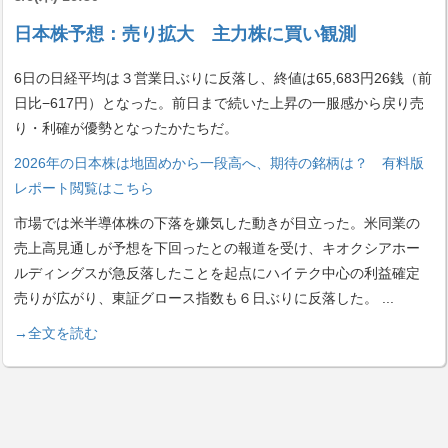
日本株予想：売り拡大 主力株に買い観測
6日の日経平均は３営業日ぶりに反落し、終値は65,683円26銭（前
日比−617円）となった。前日まで続いた上昇の一服感から戻り売
り・利確が優勢となったかたちだ。
2026年の日本株は地固めから一段高へ、期待の銘柄は？ 有料版
レポート閲覧はこちら
市場では米半導体株の下落を嫌気した動きが目立った。米同業の
売上高見通しが予想を下回ったとの報道を受け、キオクシアホー
ルディングスが急反落したことを起点にハイテク中心の利益確定
売りが広がり、東証グロース指数も６日ぶりに反落した。
...
→全文を読む