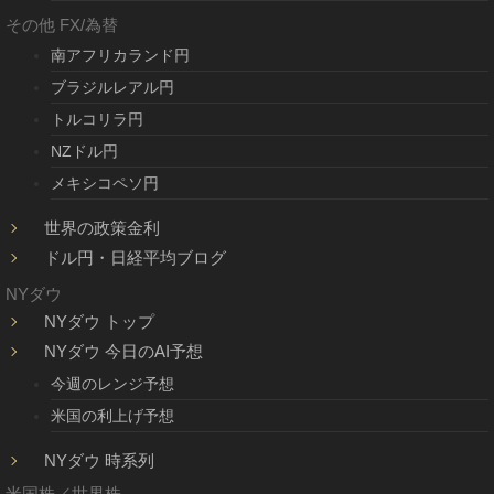
その他 FX/為替
南アフリカランド円
ブラジルレアル円
トルコリラ円
NZドル円
メキシコペソ円
世界の政策金利
ドル円・日経平均ブログ
NYダウ
NYダウ トップ
NYダウ 今日のAI予想
今週のレンジ予想
米国の利上げ予想
NYダウ 時系列
米国株／世界株