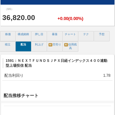
（8/6）
36,820.00
+0.00(0.00%)
株価
構成銘柄
押し目
暴落
チャート
テク
予想
積立
配当
利上げ
空売り
信用残
N!
N!
高
1591：ＮＥＸＴＦＵＮＤＳＪＰＸ日経インデックス４００連動
型上場投信 配当
配当利回り
1.78
配当推移チャート