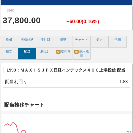
（8/6）
37,800.00
+60.00(0.16%)
株価
構成銘柄
押し目
暴落
チャート
テク
予想
積立
配当
利上げ
空売り
信用残
N!
N!
高
1593：ＭＡＸＩＳＪＰＸ日経インデックス４００上場投信 配当
配当利回り
1.83
配当推移チャート
2.1