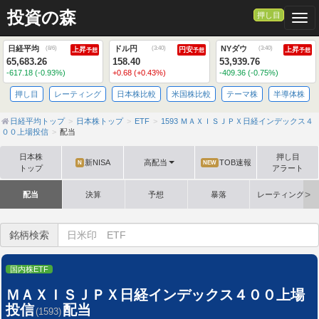
投資の森
押し目
Togg
日経平均
ドル円
NYダウ
(
8/6
)
(
3:40
)
(
3:40
)
上昇
円安
上昇
予想
予想
予想
65,683.26
158.40
53,939.76
-617.18 (-0.93%)
+0.68 (+0.43%)
-409.36 (-0.75%)
押し目
レーティング
日本株比較
米国株比較
テーマ株
半導体株
日経平均トップ
日本株トップ
ETF
1593 ＭＡＸＩＳＪＰＸ日経インデックス４
００上場投信
配当
日本株
押し目
新NISA
高配当
TOB速報
N
NEW
トップ
アラート
配当
決算
予想
暴落
レーティング格
銘柄検索
国内株ETF
ＭＡＸＩＳＪＰＸ日経インデックス４００上場
投信
配当
(1593)