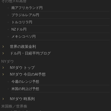
その他 FX/為替
南アフリカランド円
ブラジルレアル円
トルコリラ円
NZドル円
メキシコペソ円
世界の政策金利
ドル円・日経平均ブログ
NYダウ
NYダウ トップ
NYダウ 今日のAI予想
今週のレンジ予想
米国の利上げ予想
NYダウ 時系列
米国株／世界株