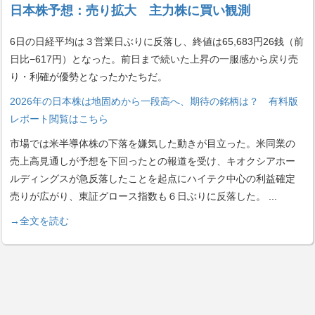
日本株予想：売り拡大 主力株に買い観測
6日の日経平均は３営業日ぶりに反落し、終値は65,683円26銭（前
日比−617円）となった。前日まで続いた上昇の一服感から戻り売
り・利確が優勢となったかたちだ。
2026年の日本株は地固めから一段高へ、期待の銘柄は？ 有料版
レポート閲覧はこちら
市場では米半導体株の下落を嫌気した動きが目立った。米同業の
売上高見通しが予想を下回ったとの報道を受け、キオクシアホー
ルディングスが急反落したことを起点にハイテク中心の利益確定
売りが広がり、東証グロース指数も６日ぶりに反落した。
...
→全文を読む