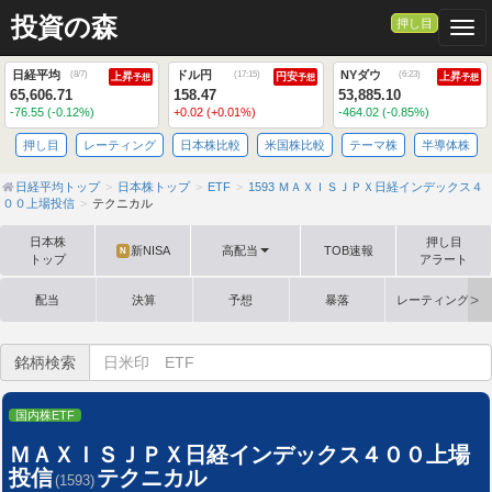
投資の森
押し目
Togg
日経平均
ドル円
NYダウ
(
8/7
)
(
17:15
)
(
6:23
)
上昇
円安
上昇
予想
予想
予想
65,606.71
158.47
53,885.10
-76.55 (-0.12%)
+0.02 (+0.01%)
-464.02 (-0.85%)
押し目
レーティング
日本株比較
米国株比較
テーマ株
半導体株
日経平均トップ
日本株トップ
ETF
1593 ＭＡＸＩＳＪＰＸ日経インデックス４
００上場投信
テクニカル
日本株
押し目
新NISA
高配当
TOB速報
N
トップ
アラート
配当
決算
予想
暴落
レーティング格
銘柄検索
国内株ETF
ＭＡＸＩＳＪＰＸ日経インデックス４００上場
投信
テクニカル
(1593)