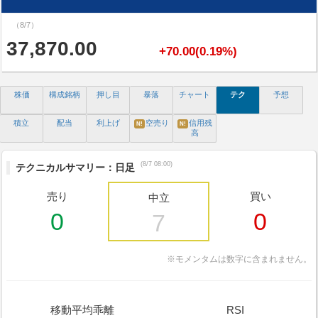
（8/7）
37,870.00
+70.00(0.19%)
株価
構成銘柄
押し目
暴落
チャート
テク
予想
積立
配当
利上げ
空売り
信用残
N!
N!
高
(8/7 08:00)
テクニカルサマリー：日足
売り
買い
中立
0
0
7
※モメンタムは数字に含まれません。
移動平均乖離
RSI