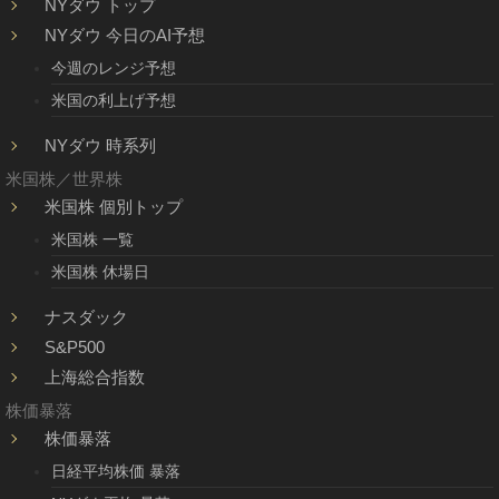
NYダウ トップ
NYダウ 今日のAI予想
今週のレンジ予想
米国の利上げ予想
NYダウ 時系列
米国株／世界株
米国株 個別トップ
米国株 一覧
米国株 休場日
ナスダック
S&P500
上海総合指数
株価暴落
株価暴落
日経平均株価 暴落