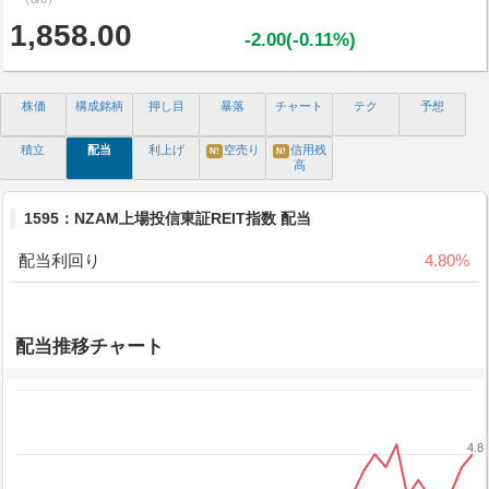
1,858.00
-2.00(-0.11%)
株価
構成銘柄
押し目
暴落
チャート
テク
予想
積立
配当
利上げ
空売り
信用残
N!
N!
高
1595：NZAM上場投信東証REIT指数 配当
配当利回り
4.80%
配当推移チャート
4.8