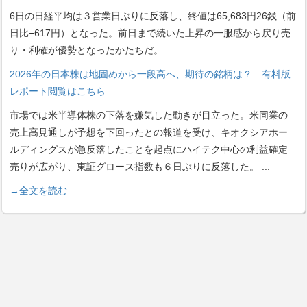
6日の日経平均は３営業日ぶりに反落し、終値は65,683円26銭（前
日比−617円）となった。前日まで続いた上昇の一服感から戻り売
り・利確が優勢となったかたちだ。
2026年の日本株は地固めから一段高へ、期待の銘柄は？ 有料版
レポート閲覧はこちら
市場では米半導体株の下落を嫌気した動きが目立った。米同業の
売上高見通しが予想を下回ったとの報道を受け、キオクシアホー
ルディングスが急反落したことを起点にハイテク中心の利益確定
売りが広がり、東証グロース指数も６日ぶりに反落した。
...
→全文を読む