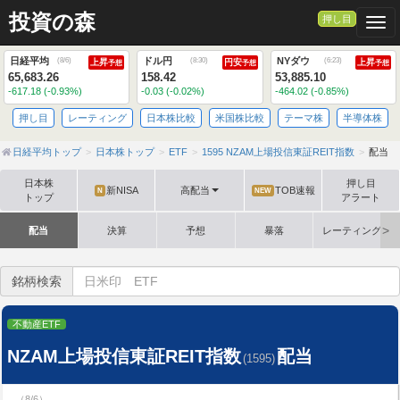
投資の森
押し目
Togg
日経平均
ドル円
NYダウ
(
8/6
)
(
8:30
)
(
6:23
)
上昇
円安
上昇
予想
予想
予想
65,683.26
158.42
53,885.10
-617.18 (-0.93%)
-0.03 (-0.02%)
-464.02 (-0.85%)
押し目
レーティング
日本株比較
米国株比較
テーマ株
半導体株
日経平均トップ
日本株トップ
ETF
1595 NZAM上場投信東証REIT指数
配当
日本株
押し目
新NISA
高配当
TOB速報
N
NEW
トップ
アラート
配当
決算
予想
暴落
レーティング格
銘柄検索
不動産ETF
NZAM上場投信東証REIT指数
配当
(1595)
（8/6）