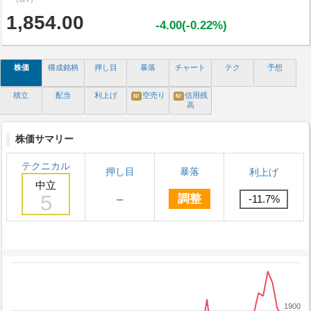
1,854.00
-4.00(-0.22%)
株価
構成銘柄
押し目
暴落
チャート
テク
予想
積立
配当
利上げ
空売り
信用残
N!
N!
高
株価サマリー
テクニカル
押し目
暴落
利上げ
中立
5
－
調整
-11.7%
1900