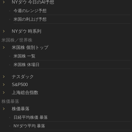
NYダウ 今日のAI予想
今週のレンジ予想
米国の利上げ予想
NYダウ 時系列
米国株／世界株
米国株 個別トップ
米国株 一覧
米国株 休場日
ナスダック
S&P500
上海総合指数
株価暴落
株価暴落
日経平均株価 暴落
NYダウ平均 暴落