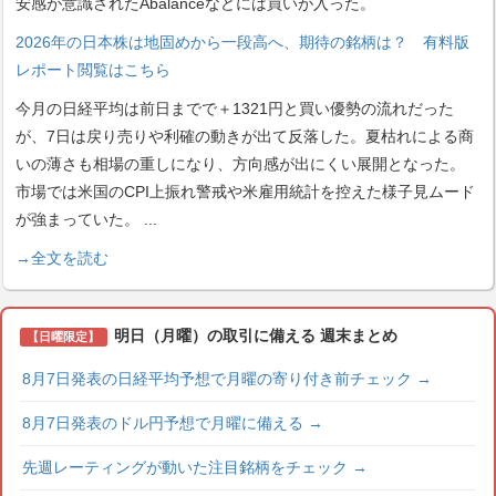
安感が意識されたAbalanceなどには買いが入った。
2026年の日本株は地固めから一段高へ、期待の銘柄は？ 有料版
レポート閲覧はこちら
今月の日経平均は前日までで＋1321円と買い優勢の流れだった
が、7日は戻り売りや利確の動きが出て反落した。夏枯れによる商
いの薄さも相場の重しになり、方向感が出にくい展開となった。
市場では米国のCPI上振れ警戒や米雇用統計を控えた様子見ムード
が強まっていた。
...
→全文を読む
明日（月曜）の取引に備える 週末まとめ
【日曜限定】
8月7日発表の日経平均予想で月曜の寄り付き前チェック
→
8月7日発表のドル円予想で月曜に備える
→
先週レーティングが動いた注目銘柄をチェック
→