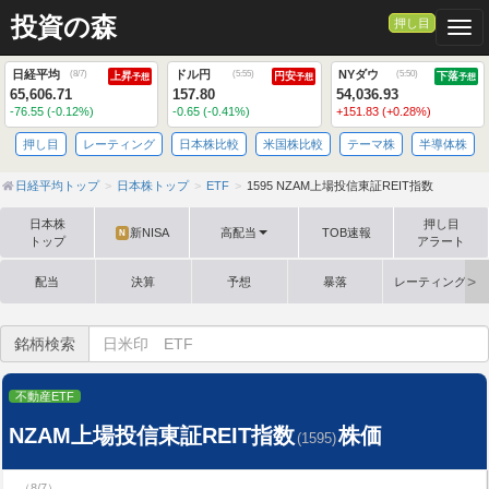
投資の森
押し目
Togg
日経平均
ドル円
NYダウ
(
8/7
)
(
5:55
)
(
5:50
)
上昇
円安
下落
予想
予想
予想
65,606.71
157.80
54,036.93
-76.55 (-0.12%)
-0.65 (-0.41%)
+151.83 (+0.28%)
押し目
レーティング
日本株比較
米国株比較
テーマ株
半導体株
日経平均トップ
日本株トップ
ETF
1595 NZAM上場投信東証REIT指数
日本株
押し目
新NISA
高配当
TOB速報
N
トップ
アラート
配当
決算
予想
暴落
レーティング格
銘柄検索
不動産ETF
NZAM上場投信東証REIT指数
株価
(1595)
（8/7）