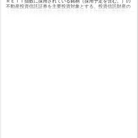
ＲＥＩＴ指数に採用されている銘柄（採用予定を含む。）の
不動産投資信託証券を主要投資対象とする。投資信託財産の
１口当たりの純資産額の変動率を東証ＲＥIT指数の変動率に一
致させることを目的とする。