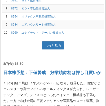
6
3281
ＧＬＰ投資法人
7
8972
ＫＤＸ不動産投資法人
8
8954
オリックス不動産投資法人
9
8984
大和ハウスリート投資法人
10
8960
ユナイテッド・アーバン投資法人
もっと見る
8/7(金) 16:30
日本株予想：下値警戒 好業績銘柄は押し目買いか
7日の日経平均は−77円の6万5606円となり、続落した。個別では
エムスリーや富士フイルムホールディングスが売られ、レーザー
テック、アマダ、ディスコといったハイテク・機械株も下落し
た。一方で非鉄金属の三菱マテリアルや医薬品のロート製薬、割