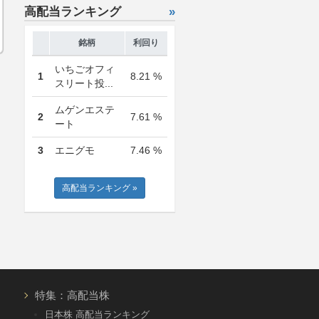
高配当ランキング
»
銘柄
利回り
いちごオフィ
1
8.21 %
スリート投...
ムゲンエステ
2
7.61 %
ート
3
エニグモ
7.46 %
高配当ランキング »
特集：高配当株
日本株 高配当ランキング