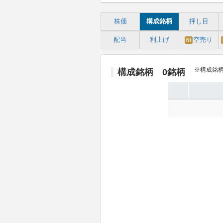
株価
構成銘柄
押し目
配当
利上げ
空売り
N!
※構成銘柄
構成銘柄 0銘柄