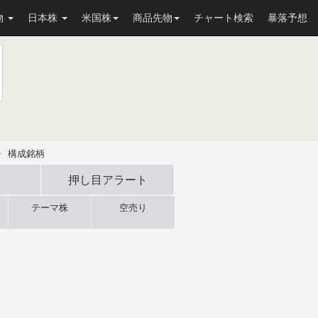
物
日本株
米国株
商品先物
チャート検索
暴落予想
構成銘柄
押し目
アラート
テーマ株
空売り