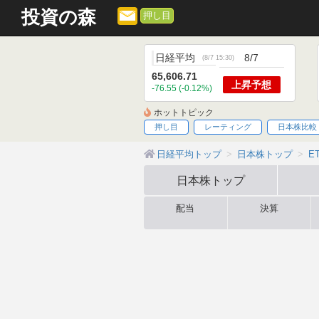
投資の森
押し目
日経平均
8/7
(
8/7 15:30
)
65,606.71
上昇
予想
-76.55 (-0.12%)
ホットトピック
押し目
レーティング
日本株比較
日経平均トップ
日本株トップ
E
日本株
トップ
配当
決算