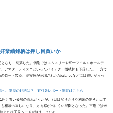
好業績銘柄は押し目買いか
06円となり、続落した。個別ではエムスリーや富士フイルムホールデ
ク、アマダ、ディスコといったハイテク・機械株も下落した。一方で
ロート製薬、割安感が意識されたAbalanceなどには買いが入っ
段高へ、期待の銘柄は？ 有料版レポート閲覧はこちら
21円と買い優勢の流れだったが、7日は戻り売りや利確の動きが出て
さも相場の重しになり、方向感が出にくい展開となった。市場では米
を控えた様子見ムードが強まっていた。
...