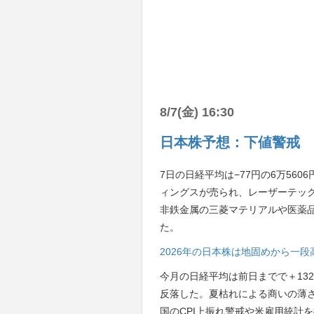
8/7(金) 16:30
日本株予想：下値警戒 
7日の日経平均は−77円の6万56
ィングスが売られ、レーザーテッ
非鉄金属の三菱マテリアルや医薬品の
た。
2026年の日本株は地固めから一
今月の日経平均は前日までで＋13
反落した。夏枯れによる商いの薄
国のCPI上振れ警戒や米雇用統計