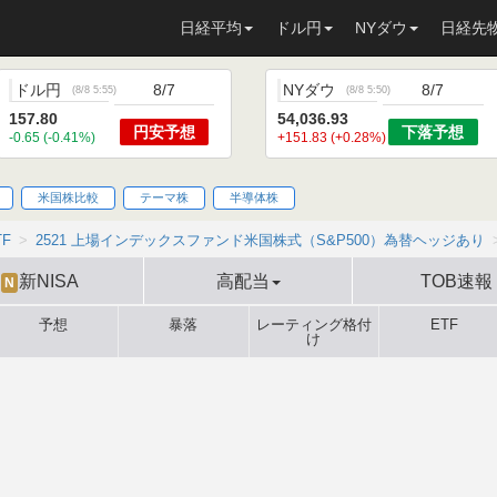
日経平均
ドル円
NYダウ
日経先
ドル円
8/7
NYダウ
8/7
(
8/8 5:55
)
(
8/8 5:50
)
157.80
54,036.93
円安
予想
下落
予想
-0.65 (-0.41%)
+151.83 (+0.28%)
米国株比較
テーマ株
半導体株
TF
2521 上場インデックスファンド米国株式（S&P500）為替ヘッジあり
新NISA
高配当
TOB速報
N
予想
暴落
レーティング格付
ETF
け