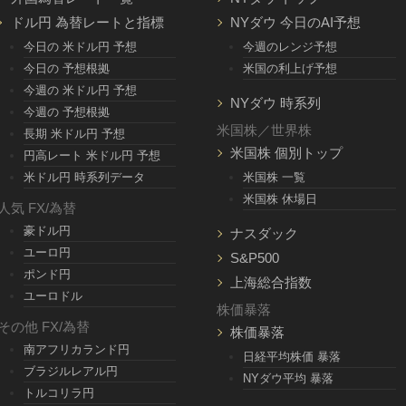
ドル円 為替レートと指標
NYダウ 今日のAI予想
今日の 米ドル円 予想
今週のレンジ予想
今日の 予想根拠
米国の利上げ予想
今週の 米ドル円 予想
NYダウ 時系列
今週の 予想根拠
米国株／世界株
長期 米ドル円 予想
米国株 個別トップ
円高レート 米ドル円 予想
米ドル円 時系列データ
米国株 一覧
米国株 休場日
人気 FX/為替
豪ドル円
ナスダック
ユーロ円
S&P500
ポンド円
上海総合指数
ユーロドル
株価暴落
その他 FX/為替
株価暴落
南アフリカランド円
日経平均株価 暴落
ブラジルレアル円
NYダウ平均 暴落
トルコリラ円