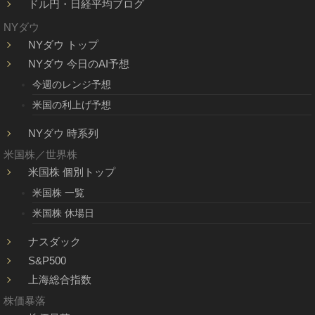
ドル円・日経平均ブログ
NYダウ
NYダウ トップ
NYダウ 今日のAI予想
今週のレンジ予想
米国の利上げ予想
NYダウ 時系列
米国株／世界株
米国株 個別トップ
米国株 一覧
米国株 休場日
ナスダック
S&P500
上海総合指数
株価暴落