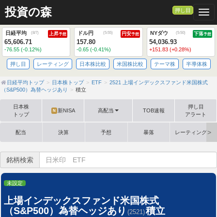
投資の森
押し目
Togg
日経平均
ドル円
NYダウ
(
8/7
)
(
5:55
)
(
5:50
)
上昇
円安
下落
予想
予想
予想
65,606.71
157.80
54,036.93
-76.55 (-0.12%)
-0.65 (-0.41%)
+151.83 (+0.28%)
押し目
レーティング
日本株比較
米国株比較
テーマ株
半導体株
日経平均トップ
日本株トップ
ETF
2521 上場インデックスファンド米国株式
（S&P500）為替ヘッジあり
積立
日本株
押し目
新NISA
高配当
TOB速報
N
トップ
アラート
配当
決算
予想
暴落
レーティング格
銘柄検索
未設定
上場インデックスファンド米国株式
（S&P500）為替ヘッジあり
積立
(2521)