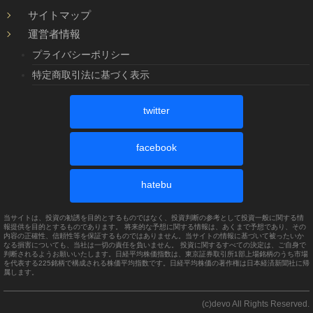
サイトマップ
運営者情報
プライバシーポリシー
特定商取引法に基づく表示
twitter
facebook
hatebu
当サイトは、投資の勧誘を目的とするものではなく、投資判断の参考として投資一般に関する情
報提供を目的とするものであります。 将来的な予想に関する情報は、あくまで予想であり、その
内容の正確性、信頼性等を保証するものではありません。当サイトの情報に基づいて被ったいか
なる損害についても、当社は一切の責任を負いません。 投資に関するすべての決定は、ご自身で
判断されるようお願いいたします。日経平均株価指数は、東京証券取引所1部上場銘柄のうち市場
を代表する225銘柄で構成される株価平均指数です。日経平均株価の著作権は日本経済新聞社に帰
属します。
(c)devo All Rights Reserved.