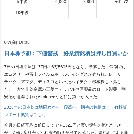
5年後
6,000
7,903
+31.72
10年後
-
-
-
8/7(金) 16:30
日本株予想：下値警戒 好業績銘柄は押し目買いか
7日の日経平均は−77円の6万5606円となり、続落した。個別では
エムスリーや富士フイルムホールディングスが売られ、レーザー
テック、アマダ、ディスコといったハイテク・機械株も下落し
た。一方で非鉄金属の三菱マテリアルや医薬品のロート製薬、割
安感が意識されたAbalanceなどには買いが入った。
2026年の日本株は地固めから一段高へ、期待の銘柄は？ 有料版
レポート閲覧はこちら
今月の日経平均は前日までで＋1321円と買い優勢の流れだった
が、7日は戻り売りや利確の動きが出て反落した。夏枯れによる商