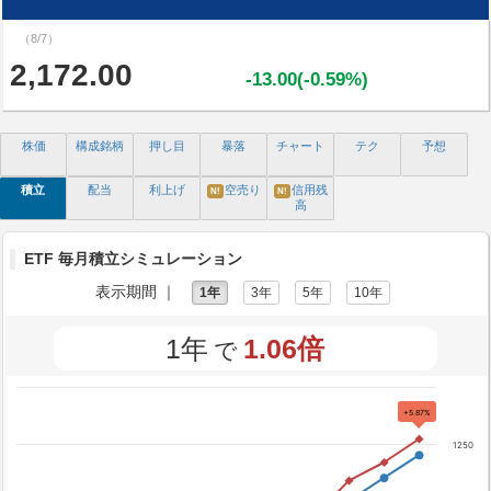
（8/7）
2,172.00
-13.00(-0.59%)
株価
構成銘柄
押し目
暴落
チャート
テク
予想
積立
配当
利上げ
空売り
信用残
N!
N!
高
ETF 毎月積立シミュレーション
表示期間 ｜
1年
3年
5年
10年
1年
1.06倍
で
+5.87%
1250