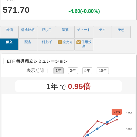
571.70
-4.60(-0.80%)
株価
構成銘柄
押し目
暴落
チャート
テク
予想
積立
配当
利上げ
空売り
信用残
N!
N!
高
ETF 毎月積立シミュレーション
表示期間 ｜
1年
3年
5年
10年
1年
0.95倍
で
-4.71%
1250
1000