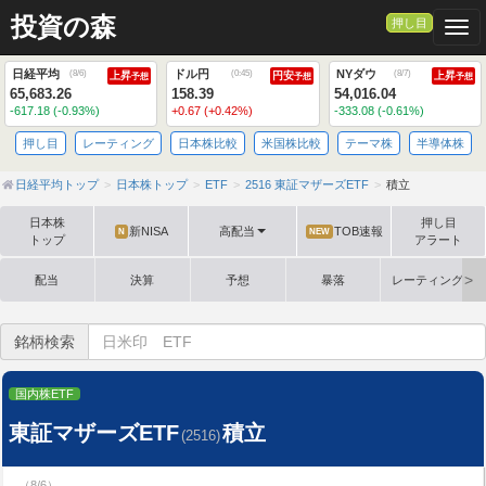
投資の森
押し目
Togg
日経平均
ドル円
NYダウ
(
8/6
)
(
0:45
)
(
8/7
)
上昇
円安
上昇
予想
予想
予想
65,683.26
158.39
54,016.04
-617.18 (-0.93%)
+0.67 (+0.42%)
-333.08 (-0.61%)
押し目
レーティング
日本株比較
米国株比較
テーマ株
半導体株
日経平均トップ
日本株トップ
ETF
2516 東証マザーズETF
積立
日本株
押し目
新NISA
高配当
TOB速報
N
NEW
トップ
アラート
配当
決算
予想
暴落
レーティング格
銘柄検索
国内株ETF
東証マザーズETF
積立
(2516)
（8/6）