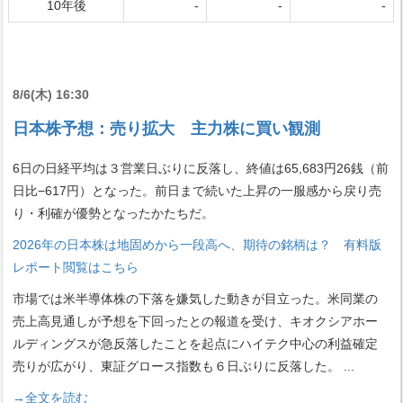
10年後
-
-
-
8/6(木) 16:30
日本株予想：売り拡大 主力株に買い観測
6日の日経平均は３営業日ぶりに反落し、終値は65,683円26銭（前
日比−617円）となった。前日まで続いた上昇の一服感から戻り売
り・利確が優勢となったかたちだ。
2026年の日本株は地固めから一段高へ、期待の銘柄は？ 有料版
レポート閲覧はこちら
市場では米半導体株の下落を嫌気した動きが目立った。米同業の
売上高見通しが予想を下回ったとの報道を受け、キオクシアホー
ルディングスが急反落したことを起点にハイテク中心の利益確定
売りが広がり、東証グロース指数も６日ぶりに反落した。
...
→全文を読む