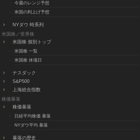
今週のレンジ予想
米国の利上げ予想
NYダウ 時系列
米国株／世界株
米国株 個別トップ
米国株 一覧
米国株 休場日
ナスダック
S&P500
上海総合指数
株価暴落
株価暴落
日経平均株価 暴落
NYダウ平均 暴落
暴落の歴史